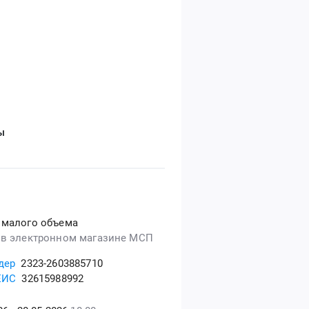
ы
 малого объема
 в электронном магазине МСП
дер
2323-2603885710
ЕИС
32615988992