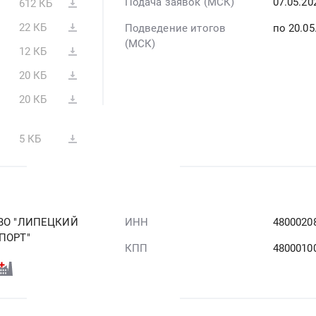
Подача заявок (МСК)
07.05.20
612 КБ
22 КБ
Подведение итогов
по 20.05
(МСК)
12 КБ
20 КБ
20 КБ
5 КБ
ВО "ЛИПЕЦКИЙ
ИНН
4800020
ПОРТ"
КПП
4800010