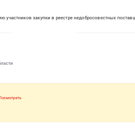
вию участников закупки в реестре недобросовестных постав
бласти
Посмотреть