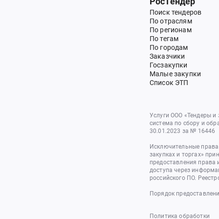
РосТендер
Поиск тендеров
По отраслям
По регионам
По тегам
По городам
Заказчики
Госзакупки
Малые закупки
Список ЭТП
Услуги ООО «Тендеры и
система по сбору и обр
30.01.2023 за № 16446
Исключительные права 
закупках и торгах» при
предоставления права 
доступа через информа
российского ПО. Реестр
Порядок предоставлени
Политика обработки