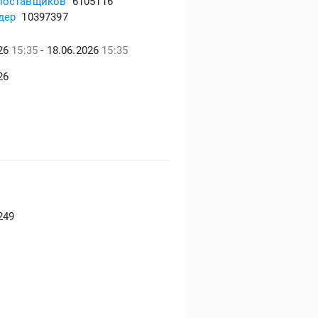
поставщиков
6105116
дер
10397397
026
15:35
- 18.06.2026
15:35
26
249