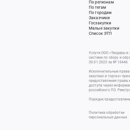
По регионам
По тегам
По городам
Заказчики
Госзакупки
Малые закупки
Список ЭТП
Услуги ООО «Тендеры и
система по сбору и обр
30.01.2023 за № 16446
Исключительные права 
закупках и торгах» при
предоставления права 
доступа через информа
российского ПО. Реестр
Порядок предоставлени
Политика обработки
персональных данных