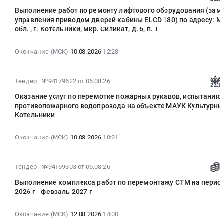
08-
Выполнение работ по ремонту лифтового оборудования (за
06
управления приводом дверей кабины ELCD 180) по адресу: 
12:35:03
обл. , г. Котельники, мкр. Силикат, д. 6, п. 1
:
2026-
Окончание (МСК)
10.08.2026
12:28
08-
10
12:28:00
2026-
Тендер №94179622
от 06.08.26
:
08-
Оказание услуг по перемотке пожарных рукавов, испытанию
Тендер
06
противопожарного водопровода на объекте МАУК Культурн
на
10:26:10
Котельники
выполнение
:
работ
2026-
Окончание (МСК)
10.08.2026
10:21
по
08-
ремонту
10
лифтового
10:21:00
2026-
Тендер №94169303
от 06.08.26
оборудования
:
08-
(замена
Выполнение комплекса работ по перемонтажу СТМ на пери
Тендер
06
блока
2026 г - февраль 2027 г
на
09:34:17
управления
оказание
:
приводом
услуг
Окончание (МСК)
12.08.2026
14:00
2026-