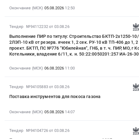
рукавов,
на
:
(замена
раздвижных
на
испытанию
Окончание (МСК)
05.08.2026
12:50
выполнение
2026-
блока
дверей
поставку
внутреннего
комплекса
08-
управления
at
стульев
противопожарного
работ
05
приводом
г.
для
2026-
водопровода
Тендер №94112232
от 03.08.26
по
12:50:00
дверей
Котельники,
нужд
08-
на
перемонтажу
:
Выполнение ПИР по титулу: Строительство БКТП-2х1250-10/0,
кабины
Московская
МБОУ
03
объекте
СТМ
2ЛЭП-10 кВ от резерв. ячеек 1, 2 сек. РУ-10 кВ ТП-406 до 1, 2
Тендер
ELCD
область
КСОШ
17:10:56
МАУК
на
проект. БКТП, ПС №776 "Юбилейная", ГНБ, в т. ч. ПИР, МО, г Ко
на
180)
,
Тендер
:
Культурный
Котельники, владение 6/11, к. н. 50:22:0050201:257 ИА-26-3
период
оказание
по
Russia,
на
2026-
Комплекс
сентябрь
услуг
адресу:
RU
поставку
08-
Котельники
2026
Окончание (МСК)
06.08.2026
11:00
по
Московская
Московская
стульев
06
at
г-
замене
обл.,
область
для
11:00:00
г.
февраль
электродвигателя
г.
Установка
нужд
:
Котельники,
2026-
Тендер №94105883
от 03.08.26
2027
главного
Котельники,
окон
МБОУ
Тендер
Московская
08-
г
привода
мкр.
и
КСОШ
Поставка инструментов для покоса газона
на
область
03
at
лифтового
Силикат,
дверей,
at
выполнение
,
14:15:45
г.
оборудования
д.6,
Производство
Котельники,
ПИР
Russia,
:
Окончание (МСК)
05.08.2026
14:07
Котельники,
по
п.1
окон
Московская
по
RU
2026-
Московская
адресу:
at
и
область
титулу:
Московская
08-
область
г.
г.
дверей
,
2026-
Строительство
область
Тендер №94104726
от 03.08.26
05
,
Котельники,
Котельники,
Предмет
Russia,
08-
БКТП-2х1250-
Сантехнические
14:07:00