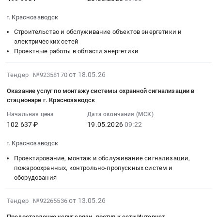
Московская
руб.
и
проекта
2026-
проведению
область
установке
внесения
г. Краснозаводск
05-
метрологической
Оборудование,
стелы
изменений
20
поверки
Строительство и обслуживание объектов энергетики и
инвентарь,
(носителя
в
09:00:00
приборов
электрических сетей
товары
информационного
ПЗЗ
Проектные работы в области энергетики
:
учета
для
оформления
Сергиево-
Тендер
тепловой
сельского
организации)
Посадского
2026-
на
энергии.
от 18.05.26
Тендер №92358170
хозяйства
Территория
городского
05-
выполнение
Цена:
Предмет
промышленного
округа
Оказание услуг по монтажу системы охранной сигнализации в
18
ПИР,
0
тендера:
роста
at
стационаре г. Краснозаводск
09:32:10
СМР,
руб.
Приобретение
Краснозаводск
го.
Начальная цена
Дата окончания (МСК)
:
ПНР,
косилки
Тендер
Сергиево-
102 637 ₽
19.05.2026
09:22
2026-
оборуд
сегментной
на
Посадский,
05-
Тендер
на
оказание
рп.
г. Краснозаводск
19
на
трактор
услуг
Богородское,
Проектирование, монтаж и обслуживание сигнализации,
09:22:00
выполнение
Уралец
по
г.
пожароохранных, контрольно-пропускных систем и
:
ПИР,
22.2.0.
изготовлению
Краснозаводск,
оборудования
Тендер
СМР,
Цена:
и
Московская
на
ПНР,
52000
установке
область
2026-
от 13.05.26
оказание
Тендер №92265536
оборуд
руб.
стелы
,
05-
услуг
at
(носителя
Russia,
Предоставление услуг связи, доступ к сети Интернет