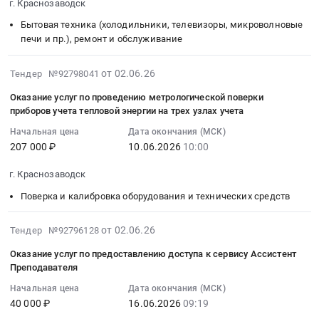
подъезды
№
капитального
г. Краснозаводск
16
ул.
г.
Ассистент
трафарет
многоквартирных
С8-
строительства:
Бытовая техника (холодильники, телевизоры, микроволновые
10:00:00
40
Краснозаводск,
Преподавателя
для
домов
26-
Здания
печи и пр.), ремонт и обслуживание
:
лет
Московская
Тендер
обозначения
(далее
364-
прачечной,
Тендер
Победы
область
на
парковки)
–
256453.
морга,
2026-
на
г.
от 02.06.26
Тендер №92798041
,
оказание
at
оказание
Цена:
дезкамеры
06-
поставку
Краснозаводска
Russia,
услуг
г.
услуг).
128100
ГБУЗ
Оказание услуг по проведению метрологической поверки
16
товара
и
RU
по
Краснозаводск,
Цена:
приборов учета тепловой энергии на трех узлах учета
руб.
Московской
20:59:07
для
прочим
Московская
предоставлению
Московская
243528
области
Начальная цена
Дата окончания (МСК)
:
общежития
сопутствующим
область
доступа
область
руб.
"Сергиево-
207 000 ₽
10.06.2026
10:00
2026-
(микроволновая
работам
Мебель,
к
,
Посадская
06-
печь,
для
Элементы
сервису
Russia,
г. Краснозаводск
больница"
10
утюг
нужд
интерьера
Ассистент
RU
в
Поверка и калибровка оборудования и технических средств
10:00:00
бытовой)
Загорского
Предмет
Преподавателя
Московская
Сергиево-
:
Тендер
строительного
тендера:
at
область
Посадском
Тендер
2026-
на
участка
от 02.06.26
Тендер №92796128
Поставка
г.
Канцелярские
г.
на
06-
поставку
Центрального
мебели
Краснозаводск,
принадлежности
о.,
Оказание услуг по предоставлению доступа к сервису Ассистент
оказание
09
товара
филиала
:
Московская
Предмет
Преподавателя
г.
услуг
09:05:03
для
АО
гладильные
область
тендера:
Краснозаводск,
Начальная цена
Дата окончания (МСК)
по
:
общежития
"ТК
доски
,
Поставка
Больничный
40 000 ₽
16.06.2026
09:19
проведению
2026-
(микроволновая
РусГидро".
для
Russia,
канцелярских
переулок,