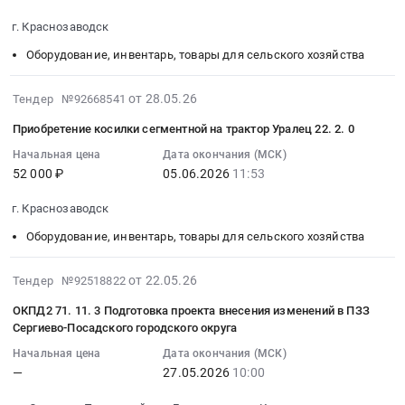
Ассистент
проведению
2026-
энергии
доступа
ремонт
Преподавателя.
г. Краснозаводск
метрологической
06-
на
к
и
Цена:
поверки
02
Оборудование, инвентарь, товары для сельского хозяйства
трех
сервису
обслуживание
40000
приборов
14:34:00
узлах
Ассистент
Предмет
руб.
учета
:
2026-
учета
Преподавателя
тендера:
от 28.05.26
Тендер №92668541
тепловой
Тендер
06-
at
at
Поставка
Приобретение косилки сегментной на трактор Уралец 22. 2. 0
энергии
на
20
г.
г.
товара
Тендер
поставку
06:29:02
Краснозаводск,
Краснозаводск,
Начальная цена
Дата окончания (МСК)
для
на
триммера
52 000 ₽
05.06.2026
11:53
:
Московская
Московская
общежития
оказание
бензинового
2026-
область
область
(микроволновая
г. Краснозаводск
услуг
Тендер
06-
,
,
печь,
по
на
05
Russia,
Russia,
утюг
Оборудование, инвентарь, товары для сельского хозяйства
проведению
поставку
11:53:37
RU
RU
бытовой).
метрологической
триммера
:
Московская
Московская
Цена:
2026-
от 22.05.26
Тендер №92518822
поверки
бензинового
Тендер
область
область
74507
05-
ОКПД2 71. 11. 3 Подготовка проекта внесения изменений в ПЗЗ
приборов
at
на
Поверка
Создание
руб.
22
Сергиево-Посадского городского округа
учета
г.
приобретение
и
баз
12:18:10
тепловой
Краснозаводск,
косилки
калибровка
данных
Начальная цена
Дата окончания (МСК)
:
энергии
Московская
—
27.05.2026
10:00
сегментной
оборудования
и
2026-
at
область
на
и
информационных
05-