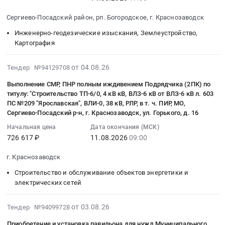
2026-
Автомобили, Спецтехника, Авиа- ЖД-техника, Суда
08-
Сергиево-Посадский район, рп. Богородское, г. Краснозаводск
14
Финансы, Страхование, Оценка, Юридические услуги
Инженерно-геодезические изыскания, Землеустройство,
17:00:00
Картография
:
Одежда, Средства защиты, Текстиль, Хозтовары, Тара
Тендер:
2026-
ОКПД2:
от 04.08.26
Тендер №94129708
Экология, Клининг, Химчистка
08-
71.12.35.110
Выполнение СМР, ПНР полным иждивением Подрядчика (2ПК) по
04
Выполнение
Энергетика
титулу: "Строительство ТП-6/0, 4 кВ кВ, ВЛЗ-6 кВ от ВЛЗ-6 кВ л. 603
13:26:28
кадастровых
ПС №209 "Ярославская", ВЛИ-0, 38 кВ, РЛР, в т. ч. ПИР, МО,
:
работ
Сергиево-Посадский р-н, г. Краснозаводск, ул. Горького, д. 16
Нефтяная и Газовая отрасль
2026-
на
Начальная цена
Дата окончания (МСК)
08-
объектах
Промышленное оборудование и изделия
726 617 ₽
11.08.2026
09:00
11
Загорской
09:00:00
ГАЭС-2
Прочее оборудование и изделия
г. Краснозаводск
:
Тендер:
Строительство и обслуживание объектов энергетики и
Тендер
Обучение, Научная деятельность
ОКПД2:
электрических сетей
на
71.12.35.110
Аренда и продажа Недвижимости и имущества
выполнение
Выполнение
2026-
от 03.08.26
Тендер №94099728
СМР,
кадастровых
08-
Услуги в области Спорта, Отдыха, Культуры
ПНР
работ
Приобретение и установка павильона для нужд Муниципального