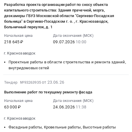
на
технологического
Победы"
07-
услуг
ВЛИ-0,38
бассейна
(далее
области
Разработка проекта организации работ по сносу объекта
изготовление,
присоединения
(56.436953,38.254614).
09
и
кВ,
Загорской
ОПР)
3-
капитального строительства: Здания прачечной, морга,
поставка
энергопринимающих
Цена:
15:07:09
(или)
РЛР,
дезкамеры ГБУЗ Московской области "Сергиево-Посадская
ГАЭС-2
для
й
и
устройств
800000
:
больница" в Сергиево-Посадском г. о. , г. Краснозаводск,
выполнение
в
до
нужд
этап.
монтаж
к
руб.
2026-
Больничный переулок, д. 1
работ
т.ч.
ул.
Сергиево-
Цена:
тактильной
электрическим
07-
по
ПИР,
40
Посадского
Начальная цена
Дата окончания (МСК)
10003454
вывески
сетям
09
оценке
МО,
218 645 ₽
09.07.2026
10:00
лет
филиала
руб.
Тендер
№
10:00:00
технического
Сергиево-
Победы
ГАУ
на
С8-
:
г. Краснозаводск
состояния
Посадский
г.
МО
изготовление,
26-
Тендер
многоквартирных
р-
Краснозаводска
Мособллес
Проектные работы в области строительства и ремонта зданий,
поставка
364-
на
домов,
н,
и
at
внутридомовых сетей
и
256453
разработку
разработке
г.
прочим
поселок
монтаж
Тендер
проекта
проектной
Краснозаводск,
сопутствующим
лесхоза;деревня
2026-
от 23.06.26
Тендер №93263935
тактильной
на
организации
документации
ул.
работам
Торгашино;село
07-
вывески
выполнение
работ
Выполнение работ по текущему ремонту фасада
на
Горького,
для
Константиново;село
01
at
проектно-
по
проведение
д.
нужд
Хомяково;г.
05:10:01
Начальная цена
Дата окончания (МСК)
г.
изыскательских
сносу
капитального
16.
Загорского
63 000 ₽
24.06.2026
11:38
Краснозаводск;поселок
:
Краснозаводск,
работ
объекта
ремонта
Цена:
строительного
Мостовик;рабочий
2026-
Московская
выполнение
капитального
г. Краснозаводск
общего
726617
участка
поселок
06-
область
проектно-
строительства:
имущества
руб.
Центрального
Скоропусковский;поселок
24
Фасадные работы, Кровельные работы, Высотные работы
,
изыскательских
Здания