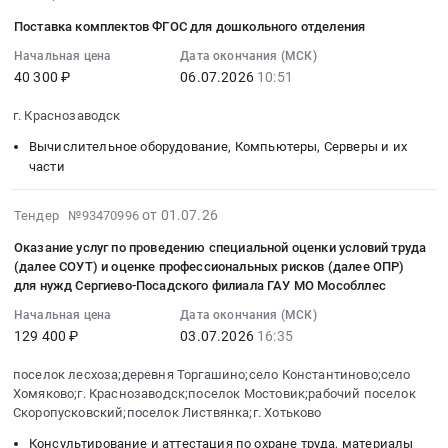
Московской
работ
"Ярославская",
Московская
на
07-
Краснозаводск,Сергиево-
области
Поставка комплектов ФГОС для дошкольного отделения
по
ВЛИ-0,38
область
поставку
02
Посадского
по
оценке
кВ,
,
сканера
10:58:31
Начальная цена
Дата окончания (МСК)
городского
адресу:
технического
РЛР,
Russia,
40 300 ₽
06.07.2026
10:51
(документ-
:
округа,
г.
состояния
в
RU
камера)
2026-
Московской
Краснозаводск,
г. Краснозаводск
многоквартирных
т.ч.
Московская
ПФДО
07-
области
ул.
домов,
ПИР,
область
Тендер
06
3-
Вычислительное оборудование, Компьютеры, Серверы и их
Театральная
разработке
МО,
Ремонт
на
10:51:00
части
й
общественная
проектной
Сергиево-
зданий
поставку
:
этап
территория
документации
Посадский
и
сканера
Тендер
2026-
Тендер
от 01.07.26
Тендер №93470996
"Парка
на
р-
сооружений
(документ-
на
07-
на
Победы"
Оказание услуг по проведению специальной оценки условий труда
проведение
н,
Предмет
камера)
поставку
01
оказание
(56.436953,38.254614)
(далее СОУТ) и оценке профессиональных рисков (далее ОПР)
капитального
г.
тендера:
ПФДО
комплектов
16:42:59
услуг
для нужд Сергиево-Посадского филиала ГАУ МО Мособллес
at
ремонта
Краснозаводск,
Выполнение
at
ФГОС
:
по
г.
Начальная цена
Дата окончания (МСК)
общего
ул.
работ
г.
для
2026-
уборке
Краснозаводск,
129 400 ₽
03.07.2026
16:35
имущества
Горького,
по
Краснозаводск,
дошкольного
07-
и
Московская
многоквартирных
д.
текущему
Московская
отделения
03
содержанию
поселок лесхоза;деревня Торгашино;село Константиново;село
область
домов,
16
ремонту
область
Тендер
16:35:00
территорий
Хомяково;г. Краснозаводск;поселок Мостовик;рабочий поселок
,
капитальному
at
актового
,
на
:
парка
Скоропусковский;поселок Листвянка;г. Хотьково
Russia,
ремонту
г.
зала.
Russia,
поставку
Тендер
Победы
RU
Консультирование и аттестация по охране труда, материалы