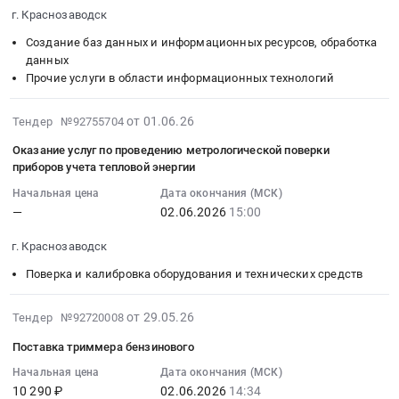
метрологической
06-
печь,
Цена:
общежития.
RU
товаров
г. Краснозаводск
д.
поверки
16
утюг
0
Цена:
Московская
:
1.
Создание баз данных и информационных ресурсов, обработка
приборов
09:19:00
бытовой)
руб.
11422
область
для
Цена:
данных
учета
:
at
руб.
Создание
маломобильных
218645
Прочие услуги в области информационных технологий
тепловой
Тендер
г.
баз
групп
руб.
энергии
на
Краснозаводск,
данных
населения
2026-
от 01.06.26
на
оказание
Тендер №92755704
Московская
и
(специальные
06-
трех
услуг
область
информационных
предупреждающие
Оказание услуг по проведению метрологической поверки
01
узлах
по
,
ресурсов,
знаки,
приборов учета тепловой энергии
14:58:24
учета
предоставлению
Russia,
обработка
трафарет
Начальная цена
Дата окончания (МСК)
:
Тендер
доступа
RU
данных
для
—
02.06.2026
15:00
2026-
на
к
Московская
Предмет
обозначения
06-
оказание
сервису
область
тендера:
парковки).
г. Краснозаводск
02
услуг
Ассистент
Бытовая
Оказание
Цена:
Поверка и калибровка оборудования и технических средств
15:00:00
по
Преподавателя
техника
услуг
39420
:
проведению
Тендер
(холодильники,
по
руб.
Тендер
2026-
от 29.05.26
метрологической
на
Тендер №92720008
телевизоры,
предоставлению
на
05-
поверки
оказание
микроволновые
доступа
Поставка триммера бензинового
оказание
29
приборов
услуг
печи
к
услуг
15:18:06
Начальная цена
Дата окончания (МСК)
учета
по
и
сервису
10 290 ₽
02.06.2026
14:34
по
:
тепловой
предоставлению
пр.),