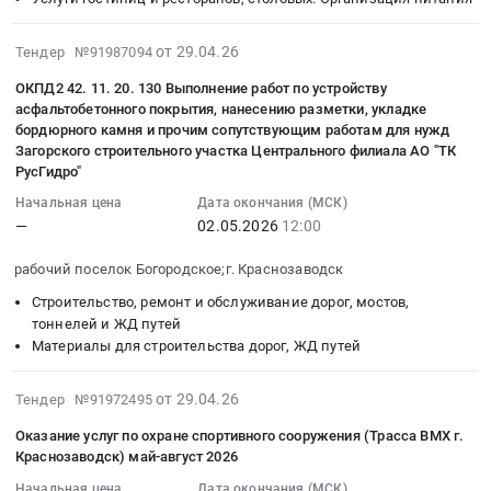
организации)
лагере
Тендер
Предмет
осуществлении
и
Территория
с
на
тендера:
технологического
оборудования
2026-
промышленного
от 29.04.26
Тендер №91987094
дневным
оказание
Предоставление
присоединения
Предмет
04-
роста
пребыванием
услуг
услуг
энергопринимающих
ОКПД2 42. 11. 20. 130 Выполнение работ по устройству
тендера:
29
Краснозаводск.
детей
по
асфальтобетонного покрытия, нанесению разметки, укладке
связи,доступ
устройств
Оказание
16:24:19
Цена:
Тендер
организации
бордюрного камня и прочим сопутствующим работам для нужд
к
Тендер
услуг
:
1675226
на
питания
Загорского строительного участка Центрального филиала АО "ТК
сети
на
по
2026-
руб.
РусГидро"
оказание
в
Интернет.
выполнение
монтажу
05-
услуг
детском
Начальная цена
Дата окончания (МСК)
Цена:
проектно-
системы
02
по
оздоровительном
—
02.05.2026
12:00
25200
изыскательских
охранной
12:00:00
организации
лагере
руб.
работ
сигнализации
:
рабочий поселок Богородское;г. Краснозаводск
питания
с
на
в
Тендер:
в
дневным
Строительство, ремонт и обслуживание дорог, мостов,
стороне
стационаре
ОКПД2
детском
пребыванием
тоннелей и ЖД путей
Заказчика
г.
42.11.20.130
оздоровительном
детей
Материалы для строительства дорог, ЖД путей
согласно
Краснозаводск.
Выполнение
лагере
на
Техническим
Цена:
работ
с
базе
2026-
от 29.04.26
Тендер №91972495
условиям
102637
по
дневным
МБОУ
04-
№
руб.
устройству
Оказание услуг по охране спортивного сооружения (Трасса BMX г.
пребыванием
Краснозаводская
29
И-26-
Краснозаводск) май-август 2026
асфальтобетонного
детей
средняя
11:34:03
00-
покрытия,
at
общеобразовательная
Начальная цена
Дата окончания (МСК)