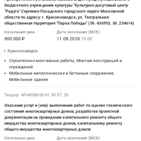
03
полным
на
бюджетного учреждения культуры "Культурно-досуговый центр
12:05:22
Товары для Спорта, Отдыха, Развлечений, Предметы
иждивением
"Радуга" Сергиево-Посадского городского округа Московской
объектах
Искусства
:
области по адресу: г. Краснозаводск, ул. Театральная
Подрядчика
Загорской
2026-
общественная территория "Парка Победы" (56. 436953, 38. 254614)
(2ПК)
ГАЭС-2
Металлургическое производство
08-
по
at
Начальная цена
Дата окончания (МСК)
11
титулу:
800 000 ₽
11.08.2026
10:00
Сергиево-
Химическая продукция
10:00:00
"Строительство
Посадский
:
г. Краснозаводск
ТП-6/0,4
район,
Лесообработка, Изделия из дерева
Тендер
кВ
рп.
Строительно-монтажные работы, Монтаж конструкций и
на
кВ,
Сельское хозяйство
Богородское,
ограждений
приобретение
ВЛЗ-6
Мобильные металлические и бетонные сооружения,
г.
и
Мобильные здания
Отходы и лом
кВ
Краснозаводск,
установка
от
Московская
павильона
Услуги ЖКХ
2026-
ВЛЗ-6
область
от 30.07.26
Тендер №94058650
для
07-
кВ
,
нужд
Оказание услуг и (или) выполнение работ по оценке технического
Социальные услуги
30
л.
Russia,
состояния многоквартирных домов, разработке проектной
Муниципального
17:37:49
603
RU
документации на проведение капитального ремонта общего
бюджетного
:
ПС
Московская
имущества многоквартирных домов, капитальному ремонту
учреждения
2026-
№209
область
общего имущества многоквартирных домов
культуры
08-
"Ярославская",
Инженерно-
Начальная цена
Дата окончания (МСК)
"Культурно-