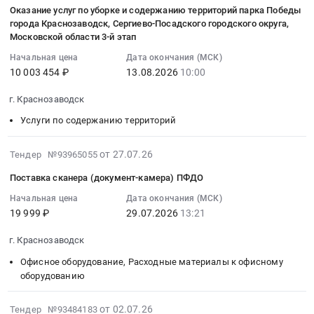
07-
Тендер
Оказание услуг по уборке и содержанию территорий парка Победы
проведение
ПНР
на
28
на
города Краснозаводск, Сергиево-Посадского городского округа,
капитального
полным
выполнение
13:28:38
Московской области 3-й этап
приобретение
ремонта
иждивением
работ
:
и
Начальная цена
Дата окончания (МСК)
общего
Подрядчика
по
2026-
установка
10 003 454 ₽
13.08.2026
10:00
имущества
(2ПК)
текущему
08-
павильона
многоквартирных
по
ремонту
13
г. Краснозаводск
для
домов,
титулу:
актового
10:00:00
нужд
капитальному
"Строительство
Услуги по содержанию территорий
зала
:
Муниципального
ремонту
ТП-6/0,4
Тендер
Тендер
бюджетного
общего
кВ
на
2026-
на
от 27.07.26
Тендер №93965055
учреждения
имущества
кВ,
выполнение
07-
оказание
культуры
Поставка сканера (документ-камера) ПФДО
многоквартирных
ВЛЗ-6
работ
27
услуг
"Культурно-
домов
кВ
по
13:26:11
Начальная цена
Дата окончания (МСК)
по
досуговый
Тендер
19 999 ₽
29.07.2026
13:21
от
текущему
:
уборке
центр
на
ВЛЗ-6
ремонту
2026-
и
"Радуга"
г. Краснозаводск
оказание
кВ
актового
07-
содержанию
Сергиево-
услуг
л.
зала
29
Офисное оборудование, Расходные материалы к офисному
территорий
Посадского
и
603
at
13:21:00
оборудованию
парка
городского
(или)
ПС
г.
:
Победы
округа
выполнение
№209
Краснозаводск,
Тендер
2026-
города
от 02.07.26
Тендер №93484183