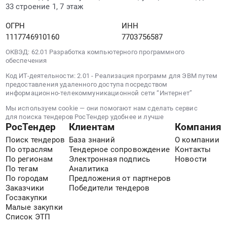
безопасности
33 строение 1, 7 этаж
людей
на
ОГРН
ИНН
водных
1117746910160
7703756587
объектах
ОКВЭД: 62.01 Разработка компьютерного программного
(Лесное
обеспечения
озеро,
Код ИТ-деятельности: 2.01 - Реализация программ для ЭВМ путем
Загорское
предоставления удаленного доступа посредством
море,
информационно-телекоммуникационной сети “Интернет”
Ваулинская
Мы используем cookie — они помогают нам сделать сервис
плотина,
для поиска тендеров РосТендер удобнее и лучше
Макаркин
РосТендер
Клиентам
Компания
пруд,
Поиск тендеров
База знаний
О компании
пруд
По отраслям
Тендерное сопровождение
Контакты
в
По регионам
Электронная подпись
Новости
районе
По тегам
Аналитика
По городам
Предложения от партнеров
села
Заказчики
Победители тендеров
Васильевское,пляж
Госзакупки
в
Малые закупки
г.
Список ЭТП
Краснозаводск).