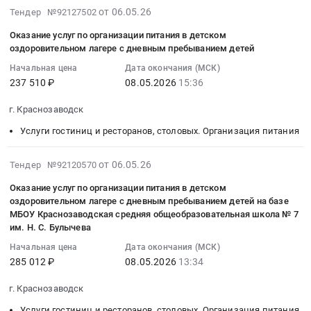
связи,доступ
выполнение
г.
ПИР,
для
городского
2026-
от 06.05.26
Тендер №92127502
к
проектно-
Краснозаводск
СМР,
рекламы,
округа.
05-
сети
изыскательских
at
ПНР,
Оказание услуг по организации питания в детском
изготовление
Цена:
06
Интернет
работ
г.
оздоровительном лагере с дневным пребыванием детей
оборуд.
и
0
15:51:17
at
на
Краснозаводск,
Цена:
монтаж
руб.
Начальная цена
Дата окончания (МСК)
:
г.
стороне
Московская
499996
(кроме
237 510 ₽
08.05.2026
15:36
2026-
Краснозаводск,
Заказчика
область
руб.
полиграфической
05-
Московская
согласно
,
г. Краснозаводск
продукции)
08
область
Техническим
Russia,
Предмет
Услуги гостиниц и ресторанов, столовых. Организация питания
15:36:00
,
условиям
RU
тендера:
:
Russia,
№
Московская
Оказание
Тендер
2026-
от 06.05.26
Тендер №92120570
RU
И-26-
область
услуг
на
05-
Московская
00-
Проектирование,
Оказание услуг по организации питания в детском
по
оказание
06
область
107917/102/
монтаж
оздоровительном лагере с дневным пребыванием детей на базе
изготовлению
услуг
13:46:51
Услуги
С8,
МБОУ Краснозаводская средняя общеобразовательная школа № 7
и
и
по
:
им. Н. С. Булычева
Интернет,
являющимся
обслуживание
установке
организации
2026-
передачи
неотъемлемым
сигнализации,
Начальная цена
Дата окончания (МСК)
стелы
питания
05-
данных,
приложением
пожароохранных,
285 012 ₽
08.05.2026
13:34
(носителя
в
08
местной
к
контрольно-
информационного
детском
13:34:00
г. Краснозаводск
телефонной
договору
пропускных
оформления
оздоровительном
:
связи
об
систем
Услуги гостиниц и ресторанов, столовых. Организация питания