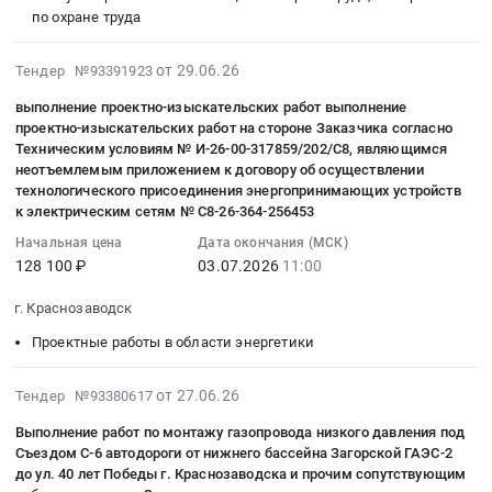
общего
Краснозаводск,
Цена:
RU
комплектов
на
города
по охране труда
Московская
имущества
Московская
1697599
Московская
ФГОС
оказание
Краснозаводск,Сергиево-
область
многоквартирных
область
руб.
область
для
услуг
Посадского
2026-
Строительно-
от 29.06.26
Тендер №93391923
домов
,
Офисное
дошкольного
по
городского
07-
монтажные
at
Russia,
оборудование,
отделения
проведению
округа,
выполнение проектно-изыскательских работ выполнение
10
работы,
г.
RU
Расходные
at
специальной
Московской
проектно-изыскательских работ на стороне Заказчика согласно
15:33:50
Монтаж
Краснозаводск;
Московская
материалы
Техническим условиям № И-26-00-317859/202/С8, являющимся
г.
оценки
области
:
конструкций
неотъемлемым приложением к договору об осуществлении
деревня
область
к
Краснозаводск,
условий
3-
2026-
и
технологического присоединения энергопринимающих устройств
Березняки;
Строительство
офисному
Московская
труда
й
07-
ограждений
к электрическим сетям № С8-26-364-256453
деревня
и
оборудованию
область
(далее
этап
03
Предмет
Самотовино;
Начальная цена
Дата окончания (МСК)
обслуживание
Предмет
,
СОУТ)
at
11:00:00
тендера:
128 100 ₽
03.07.2026
11:00
деревня
объектов
тендера:
Russia,
и
г.
:
Приобретение
Федорцово;
энергетики
Поставка
RU
оценке
Краснозаводск,
Тендер
и
г. Краснозаводск
рабочий
и
сканера
Московская
профессиональных
Московская
на
установка
поселок
электрических
(документ-
Проектные работы в области энергетики
область
рисков
область
выполнение
павильона
Богородское;
сетей
камера)
Вычислительное
(далее
,
проектно-
для
поселок
Предмет
ПФДО.
оборудование,
2026-
ОПР)
Russia,
от 27.06.26
Тендер №93380617
изыскательских
нужд
Загорские
тендера:
Цена:
Компьютеры,
06-
для
RU
работ
Муниципального
Выполнение работ по монтажу газопровода низкого давления под
Дали;
Выполнение
19999
Серверы
27
нужд
Московская
выполнение
бюджетного
Съездом С-6 автодороги от нижнего бассейна Загорской ГАЭС-2
поселок
СМР,
руб.
и
13:44:01
Сергиево-
область
до ул. 40 лет Победы г. Краснозаводска и прочим сопутствующим
проектно-
учреждения
Мостовик,
ПНР
их
:
Посадского
Услуги