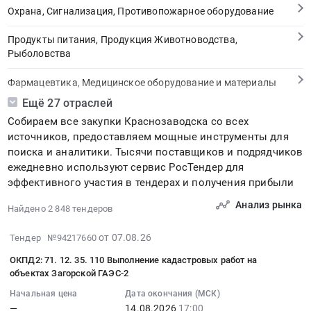
Охрана, Сигнализация, Противопожарное оборудование
Продукты питания, Продукция Животноводства,
Рыболовства
Фармацевтика, Медицинское оборудование и материалы
Ещё 27 отраслей
Медицинские и Оздоровительные услуги
Собираем все закупки Краснозаводска со всех
источников, предоставляем мощные инструменты для
Мебель, Компьютеры и Периферия, Канцтовары, Бытовая
поиска и аналитики. Тысячи поставщиков и подрядчиков
техника
ежедневно используют сервис РосТендер для
эффективного участия в тендерах и получения прибыли
Связь, Информационные технологии
Анализ рынка
Найдено 2 848 тендеров
Грузовые и пассажирские перевозки, Транспортные услуги
2026-
от 07.08.26
Тендер №94217660
Полиграфия
08-
ОКПД2: 71. 12. 35. 110 Выполнение кадастровых работ на
07
Реклама, Дизайн, Маркетинг, Теле и радиовещание
объектах Загорской ГАЭС-2
23:32:01
Начальная цена
Дата окончания (МСК)
:
Топливо, Уголь, Продукция нефтепереработки
—
14.08.2026
17:00