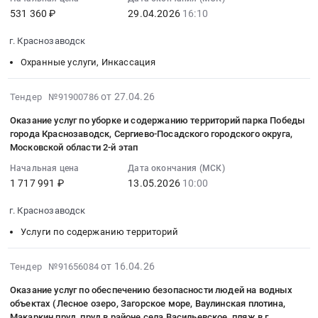
:
107917/102/
нанесению
531 360 ₽
29.04.2026
16:10
г.
школа
2026-
С8,
разметки,
Краснозаводск,
№
04-
являющимся
укладке
г. Краснозаводск
Московская
7
29
неотъемлемым
бордюрного
область
им.
Охранные услуги, Инкассация
16:10:00
приложением
камня
,
Н.С.
:
к
и
Russia,
Булычева
Тендер
2026-
от 27.04.26
Тендер №91900786
договору
прочим
RU
Тендер
на
05-
об
сопутствующим
Оказание услуг по уборке и содержанию территорий парка Победы
Московская
на
оказание
15
осуществлении
города Краснозаводск, Сергиево-Посадского городского округа,
работам
область
оказание
услуг
23:06:11
технологического
Московской области 2-й этап
для
Услуги
услуг
по
:
присоединения
нужд
Начальная цена
Дата окончания (МСК)
гостиниц
по
охране
2026-
энергопринимающих
Загорского
1 717 991 ₽
13.05.2026
10:00
и
организации
спортивного
05-
устройств
строительного
ресторанов,
питания
сооружения
13
at
г. Краснозаводск
участка
столовых.
в
(Трасса
10:00:00
г.
Центрального
Организация
Услуги по содержанию территорий
детском
BMX
:
Краснозаводск,
филиала
питания
оздоровительном
г.Краснозаводск)
Тендер
Московская
АО
Предмет
лагере
2026-
май-
на
от 16.04.26
Тендер №91656084
область
"ТК
тендера:
с
04-
август
оказание
,
Оказание услуг по обеспечению безопасности людей на водных
РусГидро"
Оказание
дневным
25
2026
услуг
Russia,
объектах (Лесное озеро, Загорское море, Ваулинская плотина,
Тендер:
услуг
пребыванием
18:32:12
Тендер
по
RU
Макаркин пруд, пруд в районе села Васильевское, пляж в г.