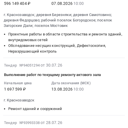
07
ВЛИ-0,38
геодезические
596 149 404 ₽
07.08.2026
10:00
досуговый
10:00:00
кВ,
изыскания,
центр
:
РЛР,
Землеустройство,
г. Краснозаводск; деревня Березняки; деревня Самотовино;
"Радуга"
Тендер
в
деревня Федорцово; рабочий поселок Богородское; поселок
Картография
Сергиево-
Загорские Дали; поселок Мостовик
на
т.ч.
Предмет
Посадского
оказание
ПИР,
тендера:
Проектные работы в области строительства и ремонта зданий,
городского
услуг
МО,
ОКПД2:
внутридомовых сетей
округа
и
Сергиево-
Обследование несущих конструкций, Дефектоскопия,
71.12.35.110
Московской
(или)
Неразрушающий контроль
Посадский
Выполнение
области
выполнение
р-
кадастровых
по
работ
н,
2026-
работ
от 30.07.26
Тендер №94051294
адресу:
по
г.
08-
на
г.
Выполнение работ по текущему ремонту актового зала
оценке
Краснозаводск,
05
объектах
Краснозаводск,
технического
ул.
18:35:27
Начальная цена
Дата окончания (МСК)
Загорской
ул.
1 697 599 ₽
13.08.2026
10:00
состояния
Горького,
:
ГАЭС-2.
Театральная
многоквартирных
д.
2026-
Цена:
общественная
г. Краснозаводск
домов,
16
08-
0
территория
разработке
Тендер
13
руб.
Ремонт зданий и сооружений
"Парка
проектной
на
10:00:00
Победы"
документации
выполнение
:
2026-
от 28.07.26
Тендер №93993338
(56.436953,38.254614)
на
СМР,
Тендер