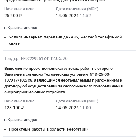
13
по
г.
информационного
RU
15:12:10
Начальная цена
Дата окончания (МСК)
монтажу
Краснозаводск,
оформления
Московская
25 200 ₽
14.05.2026
14:52
:
системы
Московская
организации)
область
2026-
охранной
область
Территория
Инженерно-
г. Краснозаводск
05-
сигнализации
,
промышленного
геодезические
14
Услуги Интернет, передачи данных, местной телефонной
в
Russia,
роста
изыскания,
14:52:00
связи
стационаре
RU
Краснозаводск
Землеустройство,
:
г.
Московская
at
Картография
Тендер
2026-
Краснозаводск
от 12.05.26
область
Тендер №92229951
г.
Предмет
на
05-
Тендер
Строительство
Краснозаводск,
тендера:
Выполнение проектно-изыскательских работ на стороне
предоставление
15
на
и
Московская
ОКПД2
Заказчика согласно Техническим условиям № И-26-00-
услуг
16:03:24
оказание
обслуживание
область
107917/102/С8, являющимся неотъемлемым приложением к
71.11.3
связи,доступ
:
услуг
объектов
договору об осуществлении технологического присоединения
,
Подготовка
к
2026-
по
энергопринимающих устройств
энергетики
Russia,
проекта
сети
05-
монтажу
и
RU
внесения
Начальная цена
Дата окончания (МСК)
Интернет
14
системы
электрических
Московская
128 100 ₽
14.05.2026
11:00
изменений
Тендер
11:00:00
охранной
сетей
область
в
на
:
сигнализации
Предмет
г. Краснозаводск
Оборудование
ПЗЗ
предоставление
Тендер
в
тендера:
и
Сергиево-
Проектные работы в области энергетики
услуг
на
стационаре
Выполнение
материалы
Посадского