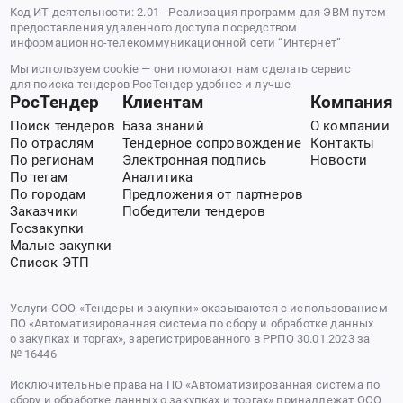
Код ИТ-деятельности: 2.01 - Реализация программ для ЭВМ путем
предоставления удаленного доступа посредством
информационно-телекоммуникационной сети “Интернет”
Мы используем cookie — они помогают нам сделать сервис
для поиска тендеров РосТендер удобнее и лучше
РосТендер
Клиентам
Компания
Поиск тендеров
База знаний
О компании
По отраслям
Тендерное сопровождение
Контакты
По регионам
Электронная подпись
Новости
По тегам
Аналитика
По городам
Предложения от партнеров
Заказчики
Победители тендеров
Госзакупки
Малые закупки
Список ЭТП
Услуги ООО «Тендеры и закупки» оказываются с использованием
ПО «Автоматизированная система по сбору и обработке данных
о закупках и торгах», зарегистрированного в РРПО 30.01.2023 за
№ 16446
Исключительные права на ПО «Автоматизированная система по
сбору и обработке данных о закупках и торгах» принадлежат ООО