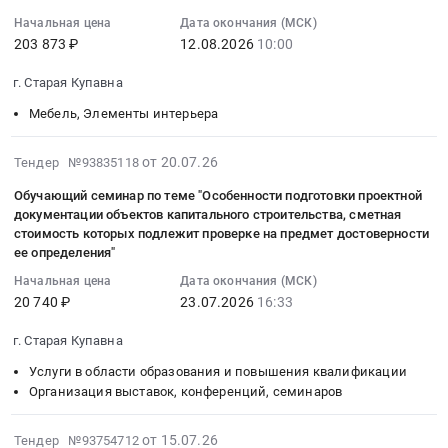
оказание
05
at
42
нужд
Старая
услуг
03:04:11
Начальная цена
Дата окончания (МСК)
г.
4
МБУ
Купавна,
203 873 ₽
12.08.2026
10:00
по
:
Старая
сек.
ФСК
50:16:0602003:9070
организации
2026-
Купавна,
ЗРУ
"Купавна"
г. Старая Купавна
Тендер
рационального
08-
Московская
6
at
на
горячего
12
Мебель, Элементы интерьера
область
кВ
г.
выполнение
питания
10:00:00
,
ПС
Старая
ПИР,
обучающихся
:
2026-
Russia,
35
от 20.07.26
Тендер №93835118
Купавна,
СМР,
МБОУ
Тендер
07-
RU
кВ
Московская
Обучающий семинар по теме "Особенности подготовки проектной
ПНР,
ЦО
на
21
Московская
№
область
документации объектов капитального строительства, сметная
оборудование
Старокупавинский
поставку
17:30:19
область
131
стоимость которых подлежит проверке на предмет достоверности
,
по
лицей
мебели
:
Услуги
Акрихин,
ее определения"
Russia,
титулу:
Тендер
Тендер
2026-
гостиниц
СП-6
RU
Начальная цена
Дата окончания (МСК)
Строительство
на
на
07-
и
кВ
Московская
20 740 ₽
23.07.2026
16:33
КТПП-160
оказание
поставку
23
ресторанов,
(КРУН-6
область
10/0,4
услуг
мебели
16:33:00
столовых.
кВ),
г. Старая Купавна
Проектирование,
кВ,
по
at
:
Организация
в
монтаж
КЛ-10
Услуги в области образования и повышения квалификации
организации
г.
Тендер
питания
т.ч.
и
Организация выставок, конференций, семинаров
кВ
рационального
Старая
на
Предмет
ПИР,
обслуживание
вразрез
горячего
Купавна,
обучающий
тендера:
МО,
сигнализации,
2026-
КЛ-10
от 15.07.26
Тендер №93754712
питания
Московская
семинар