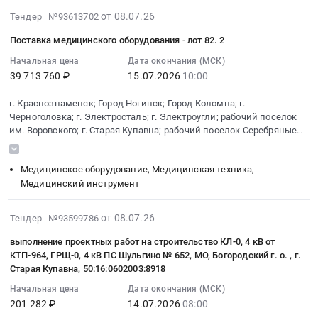
камер
жестких
на
Богородский,
столовых.
на
4
2026-
и
от 08.07.26
Тендер №93613702
дисков
оказание
г.
Организация
обучающий
сек.
07-
подключению
для
услуг
Старая
питания
семинар
Поставка медицинского оборудования - лот 82. 2
ЗРУ
17
к
системы
по
Купавна,
Предмет
по
6
20:06:11
Начальная цена
Дата окончания (МСК)
облачной
видеонаблюдения
подготовке
50:16:0602003:9070
тендера:
теме
кВ
39 713 760 ₽
15.07.2026
10:00
:
системе
at
и
at
Оказание
"Особенности
ПС
2026-
видеонаблюдения,
г.
размещению
г.
услуг
подготовки
35
г. Краснознаменск; Город Ногинск; Город Коломна; г.
07-
интегрированной
Старая
информации
Старая
по
проектной
Черноголовка; г. Электросталь; г. Электроугли; рабочий поселок
кВ
15
с
Купавна,
о
Купавна,
организации
им. Воровского; г. Старая Купавна; рабочий поселок Серебряные
документации
№
10:00:00
Цифровой
Московская
деятельности
Московская
Пруды; г. Реутов; село Кудиново
рационального
объектов
131
:
платформой
область
органов
область
горячего
капитального
Акрихин,
Медицинское оборудование, Медицинская техника,
Тендер
учёта
,
местного
,
питания
строительства,
СП-6
Медицинский инструмент
на
спортивных
Russia,
самоуправления
Russia,
обучающихся
сметная
кВ
поставку
достижений
RU
Богородского
RU
МБОУ
стоимость
(КРУН-6
2026-
медицинского
от 08.07.26
Московской
Тендер №93599786
Московская
городского
Московская
ЦО
которых
кВ),
07-
оборудования-
области
область
округа
область
Старокупавинский
подлежит
выполнение проектных работ на строительство КЛ-0, 4 кВ от
в
17
лот
для
Пожароохранное
в
Строительство
лицей.
КТП-964, ГРЩ-0, 4 кВ ПС Шульгино № 652, МО, Богородский г. о. , г.
проверке
т.ч.
13:43:08
82.2
нужд
оборудование,
печатном
и
Старая Купавна, 50:16:0602003:8918
Цена:
на
ПИР,
:
Тендер
МБУ
сигнализация,
СМИ,
обслуживание
14026970
предмет
Начальная цена
Дата окончания (МСК)
МО,
2026-
на
ФСК
видеонаблюдение,
выходящем
объектов
руб.
201 282 ₽
14.07.2026
08:00
достоверности
г.о.
07-
поставку
"Купавна".
средства
на
энергетики