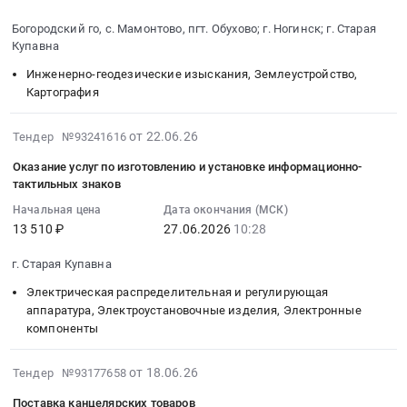
(В-1)
руб.
и
ответственности
100
2026-
Богородский го, с. Мамонтово, пгт. Обухово; г. Ногинск; г. Старая
степени
теплотехническое
владельца
шт
06-
Купавна
уплотнения
оборудование
транспортных
в
24
грунтов
и
средств
пачке
Инженерно-геодезические изыскания, Землеустройство,
18:00:00
at
материалы.
Картография
с
Тендер
:
г.
Монтаж
выдачей
на
Тендер
Старая
и
2026-
электронного
перчатки
на
от 22.06.26
Тендер №93241616
Купавна,
обслуживание
06-
полиса
полиэтиленовые
оказание
Оказание услуг по изготовлению и установке информационно-
Московская
Предмет
25
ОСАГО
одноразовые,
услуг
тактильных знаков
область
тендера:
16:25:04
at
100
в
,
Начальная цена
Дата окончания (МСК)
Оказание
:
г.
шт
области
13 510 ₽
27.06.2026
10:28
Russia,
услуг
2026-
Старая
в
кадастровой
RU
по
06-
Купавна,
пачке
деятельности
г. Старая Купавна
Московская
чистке
27
Московская
at
Тендер
область
котлов
Электрическая распределительная и регулирующая
10:28:42
область
г.
на
аппаратура, Электроустановочные изделия, Электронные
Резинотехнические
ГБУ
:
,
Старая
оказание
компоненты
изделия
МО
Тендер
Russia,
Купавна,
услуг
Предмет
Мосавтодор.
на
RU
Московская
в
2026-
тендера:
Цена:
от 18.06.26
оказание
Тендер №93177658
Московская
область
области
06-
Поставка
0
услуг
область
,
кадастровой
Поставка канцелярских товаров