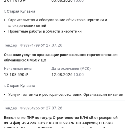
2 671 870 ₽
03.08.2026
10:00
принадлежащего
учёта
поставку
10:00:00
АО
спортивных
сухой
:
г. Старая Купавна
В/
достижений
смеси
Тендер
Строительство и обслуживание объектов энергетики и
О
Московской
at
на
электрических сетей
ИЗОТОП.
области
г.
выполнение
Проектные работы в области энергетики
Цена:
для
Старая
ПИР,
53943326
нужд
Купавна,
СМР,
2026-
от 27.07.26
руб.
Тендер №93974799
МБУ
Московская
ПНР,
08-
ФСК
область
оборудование
Оказание услуг по организации рационального горячего питания
06
"Купавна"
,
обучающихся МБОУ ЦО
по
19:17:06
Тендер
Russia,
титулу:
Начальная цена
Дата окончания (МСК)
:
на
RU
Строительство
13 108 590 ₽
12.08.2026
10:00
2026-
оказание
Московская
КТПП-160
08-
услуг
область
10/0,4
г. Старая Купавна
12
по
Строительные
кВ,
Услуги гостиниц и ресторанов, столовых. Организация питания
10:00:00
предоставлению
материалы
КЛ-10
:
программного
Предмет
кВ
Тендер
2026-
от 27.07.26
Тендер №93954255
обеспечения
тендера:
вразрез
на
08-
для
Поставка
КЛ-10
Выполнение ПИР по титулу: Строительство КЛ-6 кВ от резервной
оказание
03
систем
сухой
яч. 4 фид. 42 4 сек. ЗРУ 6 кВ ПС 35 кВ № 131 Акрихин, СП-6 кВ
кВ
услуг
10:23:05