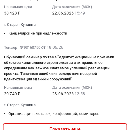
18
прибора
руб.
по
Услуги
Russia,
деятельности
16:07:27
Начальная цена
Дата окончания (МСК)
-
изготовлению
страхования
RU
at
38 428 ₽
22.06.2026
15:49
:
Плотномер
и
Предмет
Московская
Богородский
2026-
(В-1)
установке
тендера:
область
го,
г. Старая Купавна
06-
степени
информационно-
Оказание
Медицинские
с.
22
уплотнения
Канцелярские принадлежности
тактильных
услуг
расходные
Мамонтово,
15:49:00
грунтов.
знаков
по
материалы,
пгт.
:
Цена:
2026-
Тендер
обязательному
Средства
Обухово;
от 18.06.26
Тендер №93168750
Тендер
40055
06-
на
страхованию
реабилитации,
г. Ногинск;
Обучающий семинар по теме "Идентификационные признаки
на
руб.
19
оказание
гражданской
Одноразовый
г.
объектов капитального строительства и их правильное
поставку
13:05:16
услуг
ответственности
медицинский
Старая
определение как важное слагаемое успешной реализации
канцелярских
:
по
владельца
инструмент
Купавна,
проекта. Типичные ошибки и последствия неверной
товаров
2026-
изготовлению
транспортных
Предмет
Московская
идентификации зданий и сооружений"
Тендер
06-
и
средств
тендера:
область
Начальная цена
Дата окончания (МСК)
на
23
установке
с
Перчатки
,
20 740 ₽
23.06.2026
12:58
поставку
12:58:00
информационно-
выдачей
полиэтиленовые
Russia,
канцелярских
:
тактильных
электронного
одноразовые,
RU
г. Старая Купавна
товаров
Тендер
знаков
полиса
100
Московская
Организация выставок, конференций, семинаров
at
на
at
ОСАГО.
шт
область
г.
обучающий
г.
Цена:
в
Инженерно-
Старая
Показать еще
семинар
Старая