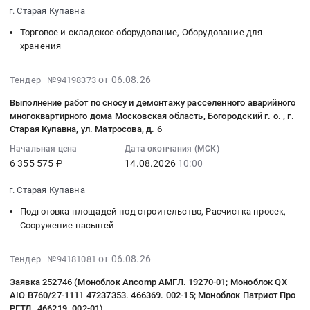
2026-
г. Старая Купавна
Автомобили, Спецтехника, Авиа- ЖД-техника, Суда
08-
13
Торговое и складское оборудование, Оборудование для
Финансы, Страхование, Оценка, Юридические услуги
10:00:00
хранения
:
Одежда, Средства защиты, Текстиль, Хозтовары, Тара
Тендер
2026-
от 06.08.26
Тендер №94198373
на
08-
Экология, Клининг, Химчистка
Выполнение работ по сносу и демонтажу расселенного аварийного
поставку
06
многоквартирного дома Московская область, Богородский г. о. , г.
шатра
18:00:05
Энергетика
Старая Купавна, ул. Матросова, д. 6
Тендер
:
Начальная цена
Дата окончания (МСК)
на
2026-
Нефтяная и Газовая отрасль
6 355 575 ₽
14.08.2026
10:00
поставку
08-
шатра
14
Промышленное оборудование и изделия
г. Старая Купавна
at
10:00:00
Подготовка площадей под строительство, Расчистка просек,
г.
:
Прочее оборудование и изделия
Сооружение насыпей
Старая
Тендер
Обучение, Научная деятельность
Купавна,
на
2026-
от 06.08.26
Московская
Тендер №94181081
выполнение
Аренда и продажа Недвижимости и имущества
08-
область
работ
Заявка 252746 (Моноблок Ancomp АМГЛ. 19270-01; Моноблок QX
06
,
по
AIO B760/27-1111 47237353. 466369. 002-15; Моноблок Патриот Про
Услуги в области Спорта, Отдыха, Культуры
14:40:14
Russia,
сносу
РГТД. 466219. 002-01)