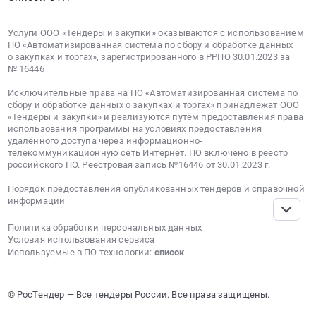
строительства
и
Услуги ООО «Тендеры и закупки» оказываются с использованием
их
ПО «Автоматизированная система по сбору и обработке данных
правильное
о закупках и торгах», зарегистрированного в РРПО 30.01.2023 за
№ 16446
определение
как
Исключительные права на ПО «Автоматизированная система по
важное
сбору и обработке данных о закупках и торгах» принадлежат ООО
слагаемое
«Тендеры и закупки» и реализуются путём предоставления права
использования программы на условиях предоставления
успешной
удалённого доступа через информационно-
реализации
телекоммуникационную сеть Интернет. ПО включено в реестр
проекта.
российского ПО. Реестровая запись №16446 от 30.01.2023 г.
Типичные
Порядок предоставления опубликованных тендеров и справочной
ошибки
информации
и
последствия
Политика обработки персональных данных
неверной
Условия использования сервиса
Используемые в ПО технологии:
список
идентификации
зданий
и
© РосТендер — Все тендеры России. Все права защищены.
сооружений".