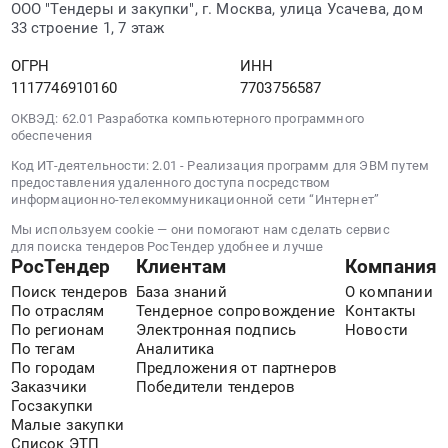
ООО "Тендеры и закупки", г. Москва, улица Усачева, дом
область
33 строение 1, 7 этаж
,
Russia,
ОГРН
ИНН
RU
1117746910160
7703756587
Московская
ОКВЭД: 62.01 Разработка компьютерного программного
область
обеспечения
Организация
Код ИТ-деятельности: 2.01 - Реализация программ для ЭВМ путем
выставок,
предоставления удаленного доступа посредством
конференций,
информационно-телекоммуникационной сети “Интернет”
семинаров
Мы используем cookie — они помогают нам сделать сервис
Предмет
для поиска тендеров РосТендер удобнее и лучше
тендера:
РосТендер
Клиентам
Компания
Обучающий
Поиск тендеров
База знаний
О компании
семинар
По отраслям
Тендерное сопровождение
Контакты
по
По регионам
Электронная подпись
Новости
теме
По тегам
Аналитика
По городам
Предложения от партнеров
"Идентификационные
Заказчики
Победители тендеров
признаки
Госзакупки
объектов
Малые закупки
капитального
Список ЭТП