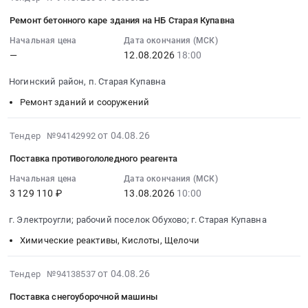
15;
работ
08-
работ
Моноблок
по
Ремонт бетонного каре здания на НБ Старая Купавна
05
по
Патриот
сносу
09:16:20
Начальная цена
Дата окончания (МСК)
сносу
Про
и
—
12.08.2026
18:00
:
и
РГТД.466219.002-
демонтажу
2026-
демонтажу
01)
расселенного
Ногинский район, п. Старая Купавна
08-
расселенного
Тендер
аварийного
12
Ремонт зданий и сооружений
аварийного
на
многоквартирного
18:00:00
многоквартирного
заявку
дома
:
2026-
дома
от 04.08.26
Тендер №94142992
252746
Московская
Тендер
08-
Московская
(Моноблок
область,
Поставка противогололедного реагента
на
04
область,
Ancomp
Богородский
ремонт
19:50:38
Начальная цена
Дата окончания (МСК)
Богородский
АМГЛ.19270-
г.о.,
бетонного
3 129 110 ₽
13.08.2026
10:00
:
г.о.,
01;
г.
каре
2026-
г.
Моноблок
Старая
г. Электроугли; рабочий поселок Обухово; г. Старая Купавна
здания
08-
Старая
QX
Купавна,
на
13
Купавна,
Химические реактивы, Кислоты, Щелочи
AIO
ул.
НБ
10:00:00
ул.
B760/27-
Матросова,
Старая
:
Текстильщиков,
2026-
от 04.08.26
1111
Тендер №94138537
д.
Купавна
Тендер
8
08-
47237353.466369.002-
6
Поставка снегоуборочной машины
Тендер
на
Тендер
04
15;