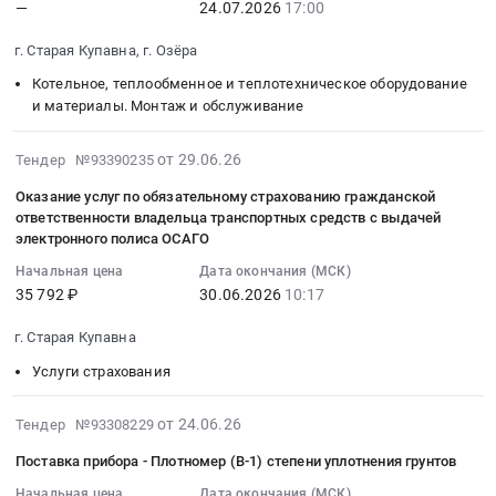
Купавна,
на
—
24.07.2026
17:00
Тендер
:
транспортно-
Цена:
Московская
поставку
на
2026-
экспедиционных
3000000
г. Старая Купавна, г. Озёра
область
транспортных
поставку
07-
услуг
руб.
,
упаковочных
микроавтобуса
24
в
Котельное, теплообменное и теплотехническое оборудование
Russia,
комплектов
at
17:00:00
аэропорту
и материалы. Монтаж и обслуживание
RU
для
г.
:
Внуково.
Московская
перевозки
Старая
Тендер
Цена:
2026-
от 29.06.26
Тендер №93390235
область
и
Купавна,
на
99900000
06-
Оказание услуг по обязательному страхованию гражданской
Аудио-,
временного
Московская
оказание
руб.
29
ответственности владельца транспортных средств с выдачей
Видео-,
хранения
область
услуг
10:23:31
электронного полиса ОСАГО
Фото-
радиоактивных
,
по
:
Начальная цена
Дата окончания (МСК)
техника,
материалов
Russia,
чистке
2026-
35 792 ₽
30.06.2026
10:17
Оборудование
at
RU
котлов
06-
для
г.
Московская
ГБУ
30
г. Старая Купавна
презентаций
Старая
область
МО
10:17:00
и
Услуги страхования
Купавна,
Автомобили
Мосавтодор
:
показов.
Московская
легковые,
Тендер
Тендер
Монтаж
2026-
область
Мотоциклы
на
на
от 24.06.26
Тендер №93308229
и
06-
,
Предмет
оказание
оказание
Поставка прибора - Плотномер (В-1) степени уплотнения грунтов
обслуживание
25
Russia,
тендера:
услуг
услуг
Предмет
15:30:33
RU
Поставка
Начальная цена
Дата окончания (МСК)