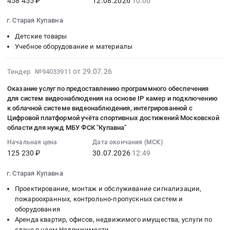
ИЗОТОП
лакокрасочных
Электроустановочные
Про
458 455 ₽
12.08.2026
10:00
:
6.
тендера:
Тендер
материалов
изделия,
РГТД.466219.002-
2026-
Цена:
Выполнение
г. Старая Купавна
на
Тендер
Электронные
01).
08-
6355575
работ
оказание
на
компоненты
Цена:
12
Детские товары
руб.
по
комплексных
поставку
Предмет
0
10:00:00
Учебное оборудование и материалы
сносу
услуг
лакокрасочных
тендера:
руб.
:
и
по
материалов
Поставка
Тендер
2026-
от 29.07.26
Тендер №94033911
демонтажу
сервисному
at
стабилизатора.
на
07-
расселенного
Оказание услуг по предоставлению программного обеспечения
обслуживанию
г.
Цена:
поставку
29
для систем видеонаблюдения на основе IP камер и подключению
аварийного
автотранспорта
Старая
20000
развивающих
19:05:02
к облачной системе видеонаблюдения, интегрированной с
многоквартирного
принадлежащего
Купавна,
руб.
комплектов
:
Цифровой платформой учёта спортивных достижений Московской
дома
АО
Московская
Тендер
2026-
области для нужд МБУ ФСК "Купавна"
Московская
В/
область
на
07-
Начальная цена
Дата окончания (МСК)
область,
О
,
поставку
30
125 230 ₽
30.07.2026
12:49
Богородский
ИЗОТОП
Russia,
развивающих
12:49:00
г.о.,
at
RU
комплектов
:
г. Старая Купавна
г.
г.
Московская
at
Тендер
Проектирование, монтаж и обслуживание сигнализации,
Старая
Старая
область
г.
на
пожароохранных, контрольно-пропускных систем и
Купавна,
Купавна,
Краски,
Старая
оказание
оборудования
ул.
Московская
Лаки,
Купавна,
услуг
Аренда квартир, офисов, недвижимого имущества, услуги по
Текстильщиков,
область
Клеи
Московская
по
сдаче в наем Недвижимости