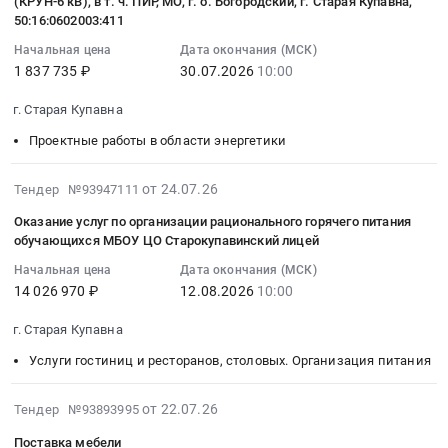
видеонаблюдения
(КРУН-6 кВ), в т. ч. ПИР, МО, г. о. Богородский, г. Старая Купавна,
смеси.
в
по
:
50:16:0602003:411
на
Цена:
направлении
организации
2026-
основе
13650
АСП-7079
Начальная цена
Дата окончания (МСК)
рационального
07-
IP
руб.
1 837 735 ₽
30.07.2026
10:00
ответвление
горячего
30
камер
на
питания
10:00:00
г. Старая Купавна
и
МТП-930
обучающихся
:
подключению
фид.
Проектные работы в области энергетики
МБОУ
Тендер
к
505,
ЦО
на
облачной
ВЛИ-0,38
2026-
от 24.07.26
Тендер №93947111
Тендер
выполнение
системе
кВ,
08-
на
ПИР
видеонаблюдения,
Оказание услуг по организации рационального горячего питания
РЩ-0,4
05
оказание
по
обучающихся МБОУ ЦО Старокупавинский лицей
интегрированной
кВ
22:10:29
услуг
титулу:
с
ПС
Начальная цена
Дата окончания (МСК)
:
по
Строительство
Цифровой
14 026 970 ₽
12.08.2026
10:00
№
2026-
организации
КЛ-6
платформой
652
08-
рационального
кВ
г. Старая Купавна
учёта
Шульгино,
12
горячего
от
спортивных
МО,
Услуги гостиниц и ресторанов, столовых. Организация питания
10:00:00
питания
резервной
достижений
г/
:
обучающихся
яч.
Московской
о
Тендер
2026-
от 22.07.26
Тендер №93893995
МБОУ
4
области
Богородский,
на
08-
ЦО
фид.
для
Поставка мебели
г.