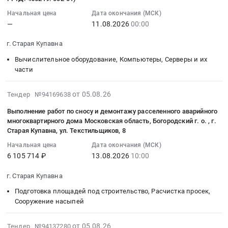
:
RU
и
Товары для Спорта, Отдыха, Развлечений, Предметы
Начальная цена
Дата окончания (МСК)
2026-
Московская
демонтажу
Искусства
—
11.08.2026
00:00
08-
область
расселенного
11
Торговое
аварийного
г. Старая Купавна
Металлургическое производство
00:00:00
и
многоквартирного
Вычислительное оборудование, Компьютеры, Серверы и их
:
складское
дома
Химическая продукция
части
Тендер
оборудование,
Московская
на
Оборудование
область,
Лесообработка, Изделия из дерева
2026-
от 05.08.26
Тендер №94169638
заявку
для
Богородский
08-
252746
Сельское хозяйство
хранения
г.о.,
Выполнение работ по сносу и демонтажу расселенного аварийного
05
(Моноблок
Предмет
г.
многоквартирного дома Московская область, Богородский г. о. , г.
17:45:06
Ancomp
Отходы и лом
тендера:
Старая Купавна, ул. Текстильщиков, 8
Старая
:
АМГЛ.19270-
Поставка
Купавна,
Начальная цена
Дата окончания (МСК)
2026-
Услуги ЖКХ
01;
шатра.
ул.
6 105 714 ₽
13.08.2026
10:00
08-
Моноблок
Цена:
Матросова,
13
Социальные услуги
QX
78000
д.
г. Старая Купавна
10:00:00
AIO
руб.
6
Подготовка площадей под строительство, Расчистка просек,
:
B760/27-
Тендер
Сооружение насыпей
Тендер
1111
на
на
47237353.466369.002-
выполнение
2026-
от 05.08.26
Тендер №94137280
выполнение