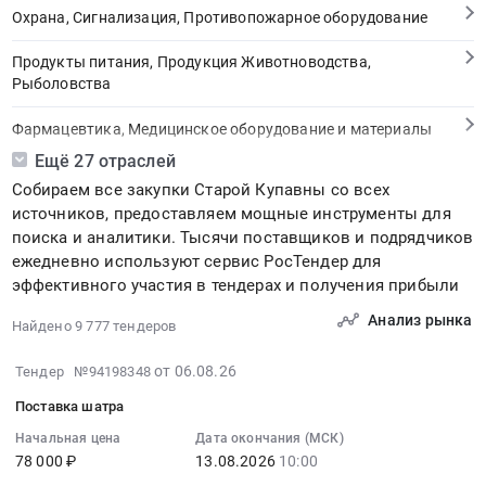
Охрана, Сигнализация, Противопожарное оборудование
Продукты питания, Продукция Животноводства,
Рыболовства
Фармацевтика, Медицинское оборудование и материалы
Ещё 27 отраслей
Медицинские и Оздоровительные услуги
Собираем все закупки Старой Купавны со всех
источников, предоставляем мощные инструменты для
Мебель, Компьютеры и Периферия, Канцтовары, Бытовая
поиска и аналитики. Тысячи поставщиков и подрядчиков
техника
ежедневно используют сервис РосТендер для
эффективного участия в тендерах и получения прибыли
Связь, Информационные технологии
Анализ рынка
Найдено 9 777 тендеров
Грузовые и пассажирские перевозки, Транспортные услуги
2026-
от 06.08.26
Тендер №94198348
Полиграфия
08-
Поставка шатра
06
Реклама, Дизайн, Маркетинг, Теле и радиовещание
18:30:56
Начальная цена
Дата окончания (МСК)
78 000 ₽
13.08.2026
10:00
:
Топливо, Уголь, Продукция нефтепереработки