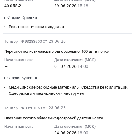
по
по
40 055 ₽
29.06.2026
15:18
тендера:
:
Московская
микроавтобуса.
чистке
обязательному
Закупка
2026-
область
Цена:
котлов
страхованию
г. Старая Купавна
оборудования
06-
Тара
4500000
ГБУ
гражданской
для
29
и
руб.
МО
Резинотехнические изделия
ответственности
нужд
15:18:00
упаковка
Мосавтодор
владельца
ГАПОУ
:
Предмет
at
транспортных
2026-
от 23.06.26
Тендер №93283600
МО
Тендер
тендера:
г.
средств
06-
Перчатки полиэтиленовые одноразовые, 100 шт в пачке
ПК
на
поставка
Старая
с
23
Энергия.
поставку
транспортных
Купавна,
выдачей
20:26:03
Начальная цена
Дата окончания (МСК)
Цена:
прибора-
упаковочных
г.
—
01.07.2026
14:00
электронного
:
321395
Плотномер
комплектов
Озёра,
полиса
2026-
г. Старая Купавна
руб.
(В-1)
для
Московская
ОСАГО
07-
степени
перевозки
область
Тендер
01
Медицинские расходные материалы, Средства реабилитации,
уплотнения
и
,
на
14:00:00
Одноразовый медицинский инструмент
грунтов
временного
Russia,
оказание
:
Тендер
хранения
RU
услуг
Тендер
2026-
от 23.06.26
Тендер №93281053
на
радиоактивных
Московская
по
на
06-
Оказание услуг в области кадастровой деятельности
поставку
материалов.
область
обязательному
перчатки
23
прибора-
Цена:
Котельное,
страхованию
полиэтиленовые
20:24:01
Начальная цена
Дата окончания (МСК)
Плотномер
23999840
теплообменное
гражданской
—
24.06.2026
18:00
одноразовые,
: