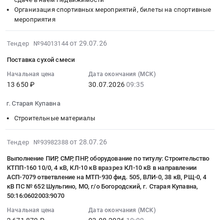
8.
,
Предмет
область
предоставлению
Организация спортивных мероприятий, билеты на спортивные
Цена:
Russia,
тендера:
,
программного
мероприятия
6105714
RU
Поставка
Russia,
обеспечения
руб.
Московская
лакокрасочных
RU
для
2026-
от 29.07.26
Тендер №94013144
область
материалов.
Московская
систем
07-
Поставка сухой смеси
Ремонт
Цена:
область
видеонаблюдения
29
и
100000
Детские
на
10:00:03
Начальная цена
Дата окончания (МСК)
обслуживание
руб.
товары
13 650 ₽
30.07.2026
09:35
основе
:
автомобильной
Предмет
IP
2026-
г. Старая Купавна
и
тендера:
камер
07-
спецтехники
Поставка
и
30
Строительные материалы
Предмет
развивающих
подключению
09:35:00
тендера:
комплектов.
к
:
2026-
от 28.07.26
Тендер №93982388
Оказание
Цена:
облачной
Тендер
08-
комплексных
Выполнение ПИР, СМР, ПНР, оборудование по титулу: Строительство
458455
системе
на
05
КТПП-160 10/0, 4 кВ, КЛ-10 кВ вразрез КЛ-10 кВ в направлении
услуг
руб.
видеонаблюдения,
поставку
14:34:13
АСП-7079 ответвление на МТП-930 фид. 505, ВЛИ-0, 38 кВ, РЩ-0, 4
по
интегрированной
сухой
:
кВ ПС № 652 Шульгино, МО, г/о Богородский, г. Старая Купавна,
сервисному
с
смеси
2026-
50:16:0602003:9070
обслуживанию
Цифровой
Тендер
08-
Начальная цена
Дата окончания (МСК)
автотранспорта
платформой
на
03