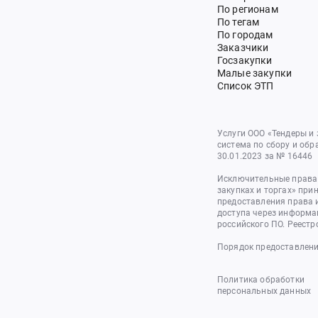
По регионам
По тегам
По городам
Заказчики
Госзакупки
Малые закупки
Список ЭТП
Услуги ООО «Тендеры и
система по сбору и обр
30.01.2023 за № 16446
Исключительные права 
закупках и торгах» при
предоставления права 
доступа через информа
российского ПО. Реестр
Порядок предоставлени
Политика обработки
персональных данных