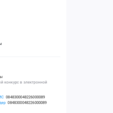
ы
сы
й конкурс в электронной
ИС
0848300048226000089
дер
0848300048226000089