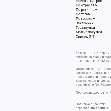
Поиск тендеров
По отраслям
По регионам
По тегам
По городам
Заказчики
Госзакупки
Малые закупки
Список ЭТП
Услуги ООО «Тендеры и
система по сбору и обр
30.01.2023 за № 16446
Исключительные права 
закупках и торгах» при
предоставления права 
доступа через информа
российского ПО. Реестр
Порядок предоставлени
Политика обработки
персональных данных