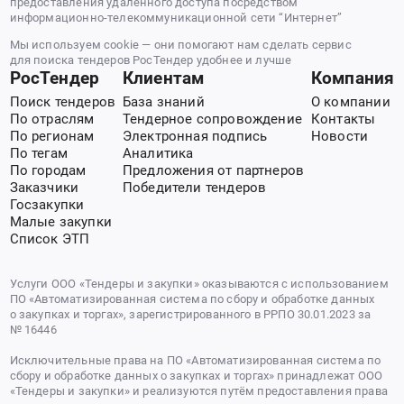
предоставления удаленного доступа посредством
информационно-телекоммуникационной сети “Интернет”
Мы используем cookie — они помогают нам сделать сервис
для поиска тендеров РосТендер удобнее и лучше
РосТендер
Клиентам
Компания
Поиск тендеров
База знаний
О компании
По отраслям
Тендерное сопровождение
Контакты
По регионам
Электронная подпись
Новости
По тегам
Аналитика
По городам
Предложения от партнеров
Заказчики
Победители тендеров
Госзакупки
Малые закупки
Список ЭТП
Услуги ООО «Тендеры и закупки» оказываются с использованием
ПО «Автоматизированная система по сбору и обработке данных
о закупках и торгах», зарегистрированного в РРПО 30.01.2023 за
№ 16446
Исключительные права на ПО «Автоматизированная система по
сбору и обработке данных о закупках и торгах» принадлежат ООО
«Тендеры и закупки» и реализуются путём предоставления права