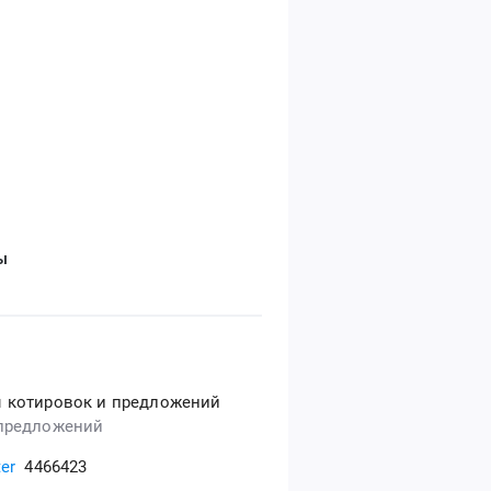
ы
 котировок и предложений
предложений
er
4466423