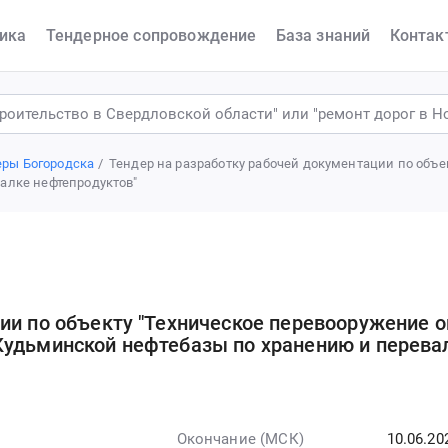
ика
Тендерное сопровождение
База знаний
Контак
еры Богородска
Тендер на разработку рабочей документации по объе
алке нефтепродуктов"
ии по объекту "Техническое перевооружение о
Кудьминской нефтебазы по хранению и перева
Окончание (МСК)
10.06.20