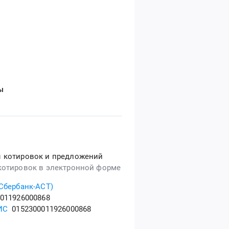
ы
 котировок и предложений
котировок в электронной форме
(Сбербанк-АСТ)
011926000868
ИС
0152300011926000868