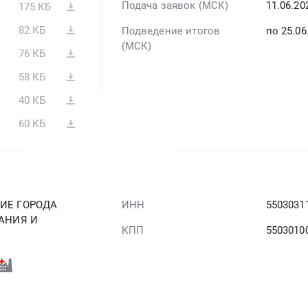
Подача заявок (МСК)
11.06.2
175 КБ
82 КБ
Подведение итогов
по 25.06
(МСК)
76 КБ
58 КБ
40 КБ
60 КБ
ИЕ ГОРОДА
ИНН
5503031
АНИЯ И
КПП
5503010
"