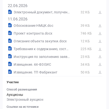
22.06.2026
Электронный документ, полученный из внешней системы.pdf
32 КБ
11.06.2026
Обоснование НМЦК.doc
39 КБ
Проект контракта.docx
746 КБ
Описание объекта закупки.docx
12 КБ
Требования к содержанию, составу заявки на участие в закупке.doc
225 КБ
Инструкция по заполнению заявки на участие в закупке.docx
23 КБ
Извещение. 44-ФЗ ЕИС
34 КБ
Извещение. ТП Фабрикант
50 КБ
Участие
Способ размещения
Аукционы
Электронный аукцион
Ссылки на источники