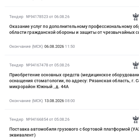
Рязанская
препарата
08-
область,
для
18
г.
медицинского
2026-
Тендер №94178523
от 06.08.26
12:00:00
Сасово,микрорайон
применения
08-
:
Южный
Оказание услуг по дополнительному профессиональному об
Этанол
06
Тендер
области гражданской обороны и защиты от чрезвычайных с
,
Тендер
10:09:02
на
д.
на
:
поставку
44А
Окончание (МСК)
06.08.2026
11:50
поставку
2026-
рукавов
Тендер
лекарственного
08-
пожарных
на
препарата
06
2026-
напорных
Тендер №94167478
от 05.08.26
приобретение
для
11:50:00
08-
Тендер
основных
медицинского
:
Приобретение основных средств (медицинское оборудовани
05
на
средств
применения
оснащения стоматологии, по адресу: Рязанская область, г. С
Тендер
17:10:33
поставку
(медицинское
микрорайон Южный , д. 44А
Этанол
на
:
рукавов
оборудование)
at
оказание
2026-
пожарных
для
г.
услуг
Окончание (МСК)
13.08.2026
08:00
08-
напорных
оснащения
Сасово,
по
13
at
стоматологии,
Рязанская
дополнительному
08:00:00
г.
по
2026-
Тендер №94166854
от 05.08.26
область
профессиональному
:
Сасово,
адресу:
08-
,
образованию
Поставка автомобиля грузового с бортовой платформой (УА
Тендер
Рязанская
Рязанская
07
Russia,
в
эквивалент)
на
область
область,
16:45:09