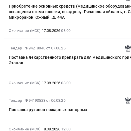
08-
Приобретение основных средств (медицинское оборудовани
07
оснащения стоматологии, по адресу: Рязанская область, г. С
15:38:27
микрорайон Южный , д. 44А
:
2026-
Окончание (МСК)
17.08.2026
08:00
08-
17
08:00:00
2026-
Тендер №94218048
от 07.08.26
:
08-
Поставка лекарственного препарата для медицинского пр
Тендер
07
Этанол
на
15:38:27
приобретение
:
основных
2026-
средств
Окончание (МСК)
17.08.2026
08:00
08-
(медицинское
17
оборудование)
08:00:00
2026-
для
Тендер №94193523
от 06.08.26
:
08-
оснащения
Тендер
Поставка рукавов пожарных напорных
06
стоматологии,
на
16:20:43
по
поставку
:
адресу:
лекарственного
Окончание (МСК)
18.08.2026
12:00
2026-