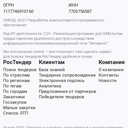
ОГРН
ИНН
1117746910160
7703756587
ОКВЭД: 62.01 Разработка компьютерного программного
обеспечения
Код ИТ-деятельности: 2.01 - Реализация программ для ЭВМ путем
предоставления удаленного доступа посредством
информационно-телекоммуникационной сети “Интернет”
Мы используем cookie — они помогают нам сделать сервис
для поиска тендеров РосТендер удобнее и лучше
РосТендер
Клиентам
Компания
Поиск тендеров
База знаний
О компании
По отраслям
Тендерное сопровождение
Контакты
По регионам
Электронная подпись
Новости
По тегам
Аналитика
По городам
Предложения от партнеров
Заказчики
Победители тендеров
Госзакупки
Малые закупки
Список ЭТП
Услуги ООО «Тендеры и закупки» оказываются с использованием