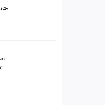
.2026
603
01