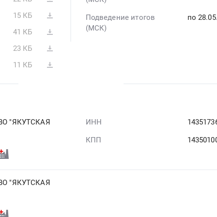
15 КБ
Подведение итогов
по 28.05
(МСК)
41 КБ
23 КБ
11 КБ
О "ЯКУТСКАЯ
ИНН
1435173
КПП
1435010
О "ЯКУТСКАЯ