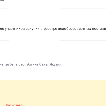
вию участников закупки в реестре недобросовестных постав
е трубы в республике Саха (Якутия)
ы
Посмотреть