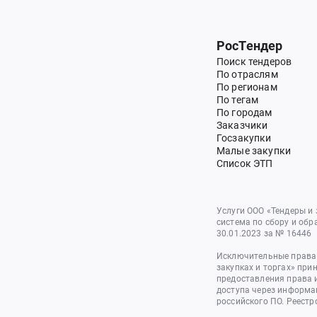
РосТендер
Поиск тендеров
По отраслям
По регионам
По тегам
По городам
Заказчики
Госзакупки
Малые закупки
Список ЭТП
Услуги ООО «Тендеры и
система по сбору и обр
30.01.2023 за № 16446
Исключительные права 
закупках и торгах» при
предоставления права 
доступа через информа
российского ПО. Реестр