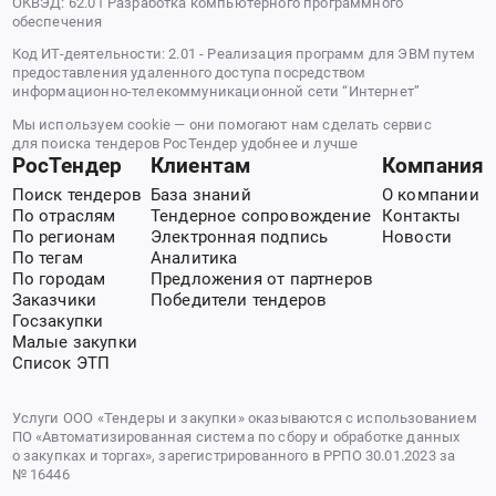
ОКВЭД: 62.01 Разработка компьютерного программного
обеспечения
Код ИТ-деятельности: 2.01 - Реализация программ для ЭВМ путем
предоставления удаленного доступа посредством
информационно-телекоммуникационной сети “Интернет”
Мы используем cookie — они помогают нам сделать сервис
для поиска тендеров РосТендер удобнее и лучше
РосТендер
Клиентам
Компания
Поиск тендеров
База знаний
О компании
По отраслям
Тендерное сопровождение
Контакты
По регионам
Электронная подпись
Новости
По тегам
Аналитика
По городам
Предложения от партнеров
Заказчики
Победители тендеров
Госзакупки
Малые закупки
Список ЭТП
Услуги ООО «Тендеры и закупки» оказываются с использованием
ПО «Автоматизированная система по сбору и обработке данных
о закупках и торгах», зарегистрированного в РРПО 30.01.2023 за
№ 16446