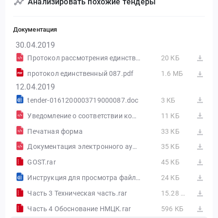
Анализировать похожие тендеры
Документация
30.04.2019
Протокол рассмотрения единственной заявки на участие в электронном аукционе от 30.04.2019 №0161200003719000087-4
20 КБ
протокол единственный 087.pdf
1.6 МБ
12.04.2019
tender-0161200003719000087.doc
3 КБ
Уведомление о соответствии контролируемой информации
11 КБ
Печатная форма
33 КБ
Документация электронного аукциона от 12.04.2019 №0161200003719000087
35 КБ
GOST.rar
45 КБ
Инструкция для просмотра файла Техническая часть.doc
24 КБ
Часть 3 Техническая часть.rar
15.28 МБ
Часть 4 Обоснование НМЦК.rar
596 КБ