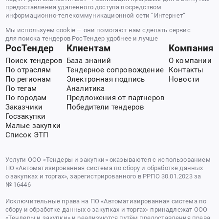
предоставления удаленного доступа посредством
информационно-телекоммуникационной сети “Интернет”
Мы используем cookie — они помогают нам сделать сервис
для поиска тендеров РосТендер удобнее и лучше
РосТендер
Клиентам
Компания
Поиск тендеров
База знаний
О компании
По отраслям
Тендерное сопровождение
Контакты
По регионам
Электронная подпись
Новости
По тегам
Аналитика
По городам
Предложения от партнеров
Заказчики
Победители тендеров
Госзакупки
Малые закупки
Список ЭТП
Услуги ООО «Тендеры и закупки» оказываются с использованием
ПО «Автоматизированная система по сбору и обработке данных
о закупках и торгах», зарегистрированного в РРПО 30.01.2023 за
№ 16446
Исключительные права на ПО «Автоматизированная система по
сбору и обработке данных о закупках и торгах» принадлежат ООО
«Тендеры и закупки» и реализуются путём предоставления права