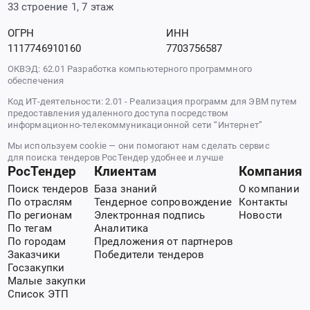
33 строение 1, 7 этаж
ОГРН
ИНН
1117746910160
7703756587
ОКВЭД: 62.01 Разработка компьютерного программного
обеспечения
Код ИТ-деятельности: 2.01 - Реализация программ для ЭВМ путем
предоставления удаленного доступа посредством
информационно-телекоммуникационной сети “Интернет”
Мы используем cookie — они помогают нам сделать сервис
для поиска тендеров РосТендер удобнее и лучше
РосТендер
Клиентам
Компания
Поиск тендеров
База знаний
О компании
По отраслям
Тендерное сопровождение
Контакты
По регионам
Электронная подпись
Новости
По тегам
Аналитика
По городам
Предложения от партнеров
Заказчики
Победители тендеров
Госзакупки
Малые закупки
Список ЭТП