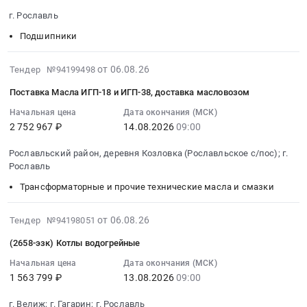
на
монтаж
бумага
2026-
в
г. Рославль
поставку
и
для
08-
рамках
электротоваров
обслуживание
полиграфии,
17
Подшипники
государственного
at
Предмет
картон,
10:00:00
оборон
г.
тендера:
целлюлоза
:
заказа
2026-
от 06.08.26
Тендер №94199498
Рославль,
Приобретение
Предмет
Тендер
at
08-
Поставка Масла ИГП-18 и ИГП-38, доставка масловозом
Смоленская
овощерезательной
тендера:
на
г.
06
область
машины
Приобретение
поставку
Рославль,
22:35:20
Начальная цена
Дата окончания (МСК)
,
Торгмаш
бумаги
подшипников
2 752 967 ₽
14.08.2026
09:00
Смоленская
:
Russia,
(Пермь)
для
Тендер
область
2026-
Рославльский район, деревня Козловка (Рославльское с/пос); г.
RU
ОМ-350М-02
офисной
на
,
08-
Рославль
Смоленская
Артикул:
техники.
поставку
Russia,
14
область
ОМ
Цена:
подшипников
Трансформаторные и прочие технические масла и смазки
RU
09:00:00
Светотехническая
-350М-02
100294
at
Смоленская
:
продукция,
(или
руб.
г.
область
Тендер
2026-
от 06.08.26
Тендер №94198051
Лампы
эквивалент).
Рославль,
Молочная
на
08-
(2658-эзк) Котлы водогрейные
и
Цена:
Смоленская
продукция,
поставку
06
другое
55074
область
Сыры,
Масла
18:22:42
Начальная цена
Дата окончания (МСК)
осветительное
руб.
,
1 563 799 ₽
13.08.2026
09:00
Мороженое
ИГП-18
:
оборудование
Russia,
Предмет
и
2026-
г. Велиж; г. Гагарин; г. Рославль
Предмет
RU