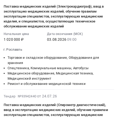
(Кольпоскоп
Тендер:
года
охране
МБДОУ
08-
),
эзк
Поставка медицинских изделий (Электрокардиограф), ввод в
at
труда,
Детский
04
эксплуатацию медицинских изделий, обучение правилам
ввод
Поставка
г.
материалы
сад
23:46:09
эксплуатации специалистов, эксплуатирующих медицинские
в
станка
Рославль,
по
Малыш.
:
изделия, и специалистов, осуществляющих техническое
эксплуатацию
для
Смоленская
охране
Цена:
2026-
обслуживание медицинских изделий
медицинских
прошивки
область
труда
114400
08-
Начальная цена
Дата окончания (МСК)
изделий,
документов
,
Предмет
руб.
03
1 020 000 ₽
03.08.2026
09:00
обучение
для
Russia,
тендера:
09:00:00
правилам
нужд
RU
Оказание
:
г. Рославль
эксплуатации
СОГБУ
Смоленская
услуг
Тендер
Торговое и складское оборудование, Оборудование для
специалистов,
Рославльский
область
по
на
хранения
эксплуатирующих
КЦСОН
Бытовая
обучению
поставку
Спецтехника, Коммунальные машины, Автобусы
медицинские
в
техника
работодателей
медицинских
Медицинское оборудование, Медицинская техника,
изделия,
течение
(холодильники,
и
изделий
Медицинский инструмент
и
2026
телевизоры,
работников
(Электрокардиограф),
Ремонт и обслуживание медицинской техники
специалистов,
года
микроволновые
вопросам
ввод
осуществляющих
at
печи
охраны
в
2026-
от 24.07.26
Тендер №93942440
техническое
г.
и
труда.
эксплуатацию
08-
обслуживание
Рославль,
пр.),
Поставка медицинских изделий (Спирометр диагностический),
Цена:
медицинских
04
медицинских
Смоленская
ввод в эксплуатацию медицинских изделий, обучение правилам
ремонт
23400
изделий,
23:42:16
эксплуатации специалистов, эксплуатирующих медицинские
изделий
область
и
руб.