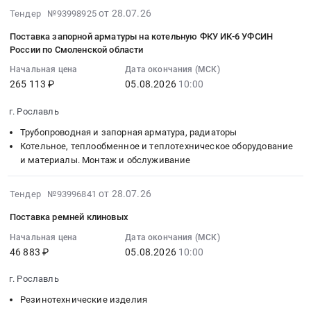
на
тендера:
области
Тендер
2026-
,
от 28.07.26
руб.
Тендер №93998925
реализацию
Приобретение
Тендер
на
08-
Russia,
Поставка запорной арматуры на котельную ФКУ ИК-6 УФСИН
металлолома,
системного
на
поставку
06
RU
России по Смоленской области
образованного
блока
поставку
и
16:48:10
Смоленская
от
Начальная цена
Дата окончания (МСК)
компьютера.
свеклы
сборка
:
область
265 113 ₽
05.08.2026
10:00
разделки
Цена:
столовой
офисной
2026-
Обследование
вагонов
100000
свежей
мебели
08-
несущих
г. Рославль
at
руб.
ранней
в
05
конструкций,
г.
Трубопроводная и запорная арматура, радиаторы
в
течение
10:00:00
Дефектоскопия,
Рославль,
Котельное, теплообменное и теплотехническое оборудование
рамках
2026
:
Неразрушающий
и материалы. Монтаж и обслуживание
Смоленская
государственного
года
Тендер
контроль
область
оборонного
для
на
Предмет
2026-
,
от 28.07.26
заказа
нужд
поставку
тендера:
Тендер №93996841
08-
Russia,
для
ОГБУЗ
запорной
Оказание
Поставка ремней клиновых
06
RU
нужд
Рославльская
арматуры
услуг
16:10:07
Смоленская
Начальная цена
Дата окончания (МСК)
ФКУ
ЦРБ
на
по
46 883 ₽
05.08.2026
10:00
:
область
ИК-6
Тендер
котельную
обследованию
2026-
Металлические
УФСИН
на
ФКУ
объекта
г. Рославль
08-
отходы
России
поставку
ИК-6
недвижимости
05
и
Резинотехнические изделия
по
и
УФСИН
и