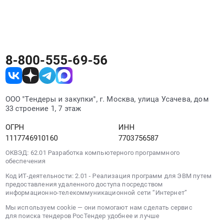
тендерами Рославля. Для поиска
(Электрокардиограф),
Смоленская
и
ввод
подходящих процедур используйте регион,
область
специалистов,
в
,
отрасль, заказчика или ключевые слова.
осуществляющих
эксплуатацию
Russia,
техническое
медицинских
RU
обслуживание
изделий,
Смоленская
8-800-555-69-56
медицинских
обучение
область
изделий.
правилам
Медицинское
Цена:
эксплуатации
оборудование,
1410000
специалистов,
ООО "Тендеры и закупки", г. Москва, улица Усачева, дом
Медицинская
руб.
33 строение 1, 7 этаж
эксплуатирующих
техника,
медицинские
Медицинский
ОГРН
ИНН
изделия,
инструмент
1117746910160
7703756587
и
Предмет
специалистов,
ОКВЭД: 62.01 Разработка компьютерного программного
тендера:
обеспечения
осуществляющих
Поставка
техническое
медицинских
Код ИТ-деятельности: 2.01 - Реализация программ для ЭВМ путем
обслуживание
предоставления удаленного доступа посредством
изделий
информационно-телекоммуникационной сети “Интернет”
медицинских
(Спирометр
изделий.
Мы используем cookie — они помогают нам сделать сервис
диагностический),
для поиска тендеров РосТендер удобнее и лучше
Цена:
ввод