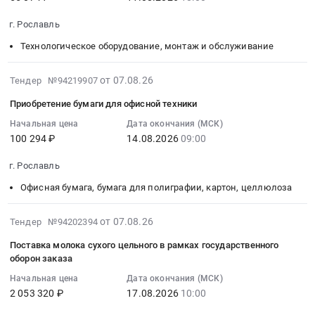
2026-
Автомобили, Спецтехника, Авиа- ЖД-техника, Суда
08-
г. Рославль
11
Финансы, Страхование, Оценка, Юридические услуги
Технологическое оборудование, монтаж и обслуживание
18:00:00
:
Одежда, Средства защиты, Текстиль, Хозтовары, Тара
Тендер
2026-
от 07.08.26
Тендер №94219907
на
08-
Экология, Клининг, Химчистка
Приобретение бумаги для офисной техники
приобретение
07
овощерезательной
16:22:37
Начальная цена
Дата окончания (МСК)
Энергетика
100 294 ₽
14.08.2026
09:00
машины
:
Торгмаш
2026-
Нефтяная и Газовая отрасль
г. Рославль
(Пермь)
08-
ОМ-350М-02
14
Офисная бумага, бумага для полиграфии, картон, целлюлоза
Промышленное оборудование и изделия
Артикул:
09:00:00
ОМ-350М-02
:
Прочее оборудование и изделия
2026-
от 07.08.26
Тендер №94202394
(или
Тендер
08-
Поставка молока сухого цельного в рамках государственного
Обучение, Научная деятельность
эквивалент)
на
07
оборон заказа
Тендер
приобретение
08:38:25
Аренда и продажа Недвижимости и имущества
на
бумаги
Начальная цена
Дата окончания (МСК)
:
2 053 320 ₽
17.08.2026
10:00
приобретение
для
2026-
Услуги в области Спорта, Отдыха, Культуры
овощерезательной
офисной
08-