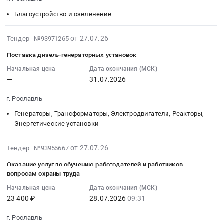
08-
ввода
Canon
Смоленская
84000
Цена:
ИК-6
03
Благоустройство и озеленение
резерва
PIXMA
область
руб.
147000
УФСИН
09:00:00
для
G3410
Технический
руб.
России
:
2026-
оснащения
от 27.07.26
(или
Тендер №93971265
надзор,
по
Тендер
07-
оборудованием
эквивалент)
Технические
Смоленской
Поставка дизель-генераторных установок
на
27
подвала-
для
испытания,
области.
благоустройство
16:10:31
Начальная цена
Дата окончания (МСК)
убежища
нужд
Экспертиза
Цена:
школьного
—
31.07.2026
:
МБДОУ
МБДОУ
промышленной
265113
стадиона
2026-
Детский
Детский
безопасности
руб.
г. Рославль
Тендер
07-
сад
сад
Предмет
на
31
Малыш
Генераторы, Трансформаторы, Электродвигатели, Реакторы,
Светлячок
тендера:
благоустройство
00:00:00
Энергетические установки
Тендер
at
Экспертиза
школьного
:
на
г.
трубопровода
стадиона
Тендер
2026-
приобретение
Рославль,
от 27.07.26
Тендер №93955667
пара
at
на
07-
бензинового
Смоленская
ФКУ
Оказание услуг по обучению работодателей и работников
г.
поставку
27
генератора
область
ИК-6
вопросам охраны труда
Рославль,
дизель-
09:37:04
и
,
УФСИН
Смоленская
Начальная цена
Дата окончания (МСК)
генераторных
:
блока
Russia,
России
область
23 400 ₽
28.07.2026
09:31
установок
2026-
автоматического
RU
по
,
Тендер
07-
ввода
Смоленская
Смоленской
г. Рославль
Russia,