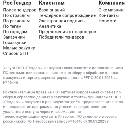
РосТендер
Клиентам
Компания
1020000
в
Поиск тендеров
База знаний
О компании
руб.
эксплуатацию
По отраслям
Тендерное сопровождение
Контакты
медицинских
По регионам
Электронная подпись
Новости
изделий,
По тегам
Аналитика
обучение
По городам
Предложения от партнеров
правилам
Заказчики
Победители тендеров
Госзакупки
эксплуатации
Малые закупки
специалистов,
Список ЭТП
эксплуатирующих
медицинские
изделия,
Услуги ООО «Тендеры и закупки» оказываются с использованием
ПО «Автоматизированная система по сбору и обработке данных
и
о закупках и торгах», зарегистрированного в РРПО 30.01.2023 за
специалистов,
№ 16446
осуществляющих
Исключительные права на ПО «Автоматизированная система по
техническое
сбору и обработке данных о закупках и торгах» принадлежат ООО
обслуживание
«Тендеры и закупки» и реализуются путём предоставления права
медицинских
использования программы на условиях предоставления
удалённого доступа через информационно-
изделий.
телекоммуникационную сеть Интернет. ПО включено в реестр
Цена:
российского ПО. Реестровая запись №16446 от 30.01.2023 г.
183000