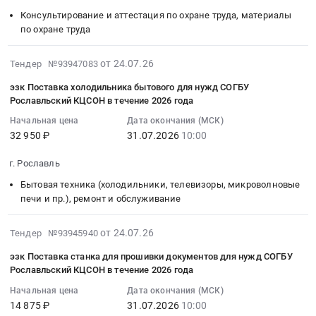
на
28
резерва
область
области.
RU
поставку
Консультирование и аттестация по охране труда, материалы
09:31:00
для
Офисное
Цена:
Смоленская
по охране труда
дизель-
:
оснащения
оборудование,
134333
область
генераторных
Тендер
оборудованием
Расходные
руб.
Благоустройство
2026-
установок
на
подвала-
от 24.07.26
Тендер №93947083
материалы
и
08-
at
оказание
убежища
к
эзк Поставка холодильника бытового для нужд СОГБУ
озеленение
05
г.
услуг
МБДОУ
офисному
Рославльский КЦСОН в течение 2026 года
Предмет
02:18:09
Рославль,
по
Детский
оборудованию
тендера:
Начальная цена
Дата окончания (МСК)
:
Смоленская
обучению
сад
Предмет
32 950 ₽
31.07.2026
10:00
Благоустройство
2026-
область
работодателей
Малыш
тендера:
школьного
07-
,
и
at
Приобретение
г. Рославль
стадиона.
31
Russia,
работников
г.
МФУ
Цена:
Бытовая техника (холодильники, телевизоры, микроволновые
10:00:00
RU
вопросам
Рославль,
Canon
печи и пр.), ремонт и обслуживание
1500000
:
Смоленская
охраны
Смоленская
PIXMA
руб.
Тендер:
область
труда
область
G3410
2026-
эзк
Генераторы,
от 24.07.26
Тендер
Тендер №93945940
,
(или
08-
Поставка
Трансформаторы,
на
Russia,
эквивалент)
эзк Поставка станка для прошивки документов для нужд СОГБУ
05
холодильника
Электродвигатели,
оказание
RU
для
Рославльский КЦСОН в течение 2026 года
01:47:12
бытового
Реакторы,
услуг
Смоленская
нужд
Начальная цена
Дата окончания (МСК)
:
для
Энергетические
по
область
МБДОУ
14 875 ₽
31.07.2026
10:00
2026-
нужд
установки
обучению
Генераторы,
Детский