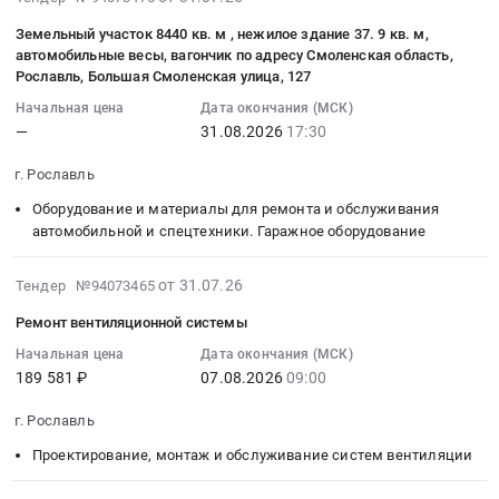
культивационных
насоса
г.
течение
осмотров.
школа
07-
г.
90749
изделия,
желобов
дренажного
Рославль,
2026
Цена:
№1
Земельный участок 8440 кв. м , нежилое здание 37. 9 кв. м,
31
Рославль,
руб.
и
теплиц
Ливгидромаш
Смоленская
года
автомобильные весы, вагончик по адресу Смоленская область,
74913
at
11:56:33
Смоленская
специалистов,
(2
Гном40-
Рославль, Большая Смоленская улица, 127
область
для
руб.
г.
:
область
осуществляющих
лота)
25
,
нужд
Рославль,
Начальная цена
Дата окончания (МСК)
2026-
,
техническое
Тендер
380В,без
Russia,
ОГБУЗ
Смоленская
—
31.08.2026
17:30
08-
Russia,
обслуживание
на
поплавкового
RU
Рославльская
область
31
RU
медицинских
опрыскиватель
выключателя,подача
Смоленская
г. Рославль
ЦРБ.
,
17:30:00
Смоленская
изделий.
для
40
область
Цена:
Russia,
Оборудование и материалы для ремонта и обслуживания
:
область
Цена:
теплиц,
м3ч,
Стальные
287899
RU
автомобильной и спецтехники. Гаражное оборудование
Тендер
Кондиционеры
258000
бак
напор
изделия,
руб.
Смоленская
на
и
руб.
1000л,
25
Металлопрокат,
область
2026-
от 31.07.26
Тендер №94073465
земельный
тепловое
машина
м
Листовой
Генераторы,
07-
участок
оборудование.
для
для
прокат
Ремонт вентиляционной системы
Трансформаторы,
31
8440
Монтаж
очистки
оснащения
из
Электродвигатели,
11:56:33
Начальная цена
Дата окончания (МСК)
кв.м
и
крыш,
оборудованием
стали
Реакторы,
189 581 ₽
07.08.2026
09:00
:
,
обслуживание
фасадов,
подвала-
и
Энергетические
2026-
нежилое
Предмет
подвесных
убежища
черных
г. Рославль
установки
08-
здание
тендера:
культивационных
МБДОУ
металлов
Предмет
07
Проектирование, монтаж и обслуживание систем вентиляции
37.9
Замена
желобов
Детский
Предмет
тендера:
09:00:00
кв.м,
кондиционера
теплиц
сад
тендера: