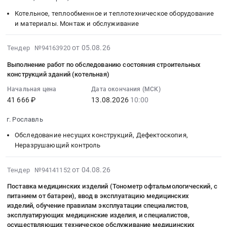
тендера:
ИГП-38,
08-
тендера:
Смоленская
Поставка
доставка
13
Котельное, теплообменное и теплотехническое оборудование
Поставка
область
молока
масловозом
09:00:00
и материалы. Монтаж и обслуживание
электротоваров.
Подшипники
сухого
Тендер
:
Цена:
Предмет
цельного
на
Тендер:
2026-
от 05.08.26
Тендер №94163920
261223
тендера:
в
поставку
(2658-
08-
Выполнение работ по обследованию состояния строительных
руб.
Поставка
рамках
Масла
эзк)
05
конструкций зданий (котельная)
подшипников.
государственного
ИГП-18
Котлы
16:02:26
Цена:
Начальная цена
Дата окончания (МСК)
оборон
и
водогрейные
:
201546
41 666 ₽
13.08.2026
10:00
заказа.
ИГП-38,
Тендер:
2026-
руб.
Цена:
доставка
(2658-
08-
г. Рославль
2053320
масловозом
эзк)
13
руб.
at
Котлы
Обследование несущих конструкций, Дефектоскопия,
10:00:00
Неразрушающий контроль
Рославльский
водогрейные
:
район,
at
Тендер
2026-
деревня
г.
на
от 04.08.26
Тендер №94141152
08-
Козловка
Велиж;
выполнение
Поставка медицинских изделий (Тонометр офтальмологический, с
04
(Рославльское
г.
работ
питанием от батареи), ввод в эксплуатацию медицинских
17:59:49
с/
Гагарин;
по
изделий, обучение правилам эксплуатации специалистов,
:
пос);
г.
обследованию
эксплуатирующих медицинские изделия, и специалистов,
2026-
г.
Рославль,
состояния
осуществляющих техническое обслуживание медицинских