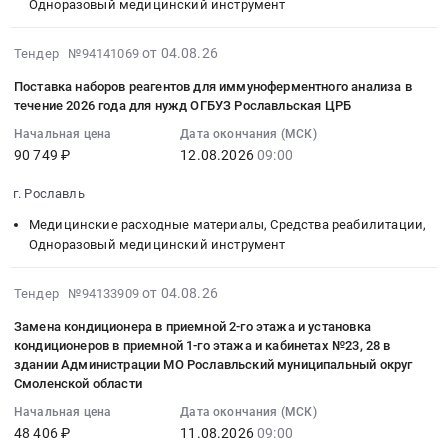
Одноразовый медицинский инструмент
обучение
и
эзк)
,
на
правилам
ИГП-38,
Котлы
Russia,
поставку
2026-
эксплуатации
доставка
водогрейные.
от 04.08.26
RU
Тендер №94141069
расходных
08-
специалистов,
масловозом.
Цена:
Смоленская
материалов
Поставка наборов реагентов для иммуноферментного анализа в
04
эксплуатирующих
Цена:
1563799
область
для
течение 2026 года для нужд ОГБУЗ Рославльская ЦРБ
17:58:58
медицинские
2752967
руб.
Обследование
анализатора
Начальная цена
Дата окончания (МСК)
:
изделия,
руб.
несущих
Getein
90 749 ₽
12.08.2026
09:00
2026-
и
конструкций,
1100
08-
специалистов,
Дефектоскопия,
для
г. Рославль
12
осуществляющих
Неразрушающий
количественного
Медицинские расходные материалы, Средства реабилитации,
09:00:00
техническое
контроль
определения
Одноразовый медицинский инструмент
:
обслуживание
Предмет
биомаркеров
Тендер
медицинских
тендера:
иммунофлуоресцентным
2026-
на
от 04.08.26
изделий
Тендер №94133909
Выполнение
методом
08-
поставку
Тендер
работ
в
Замена кондиционера в приемной 2-го этажа и установка
04
наборов
на
по
течение
кондиционеров в приемной 1-го этажа и кабинетах №23, 28 в
15:29:32
реагентов
поставку
обследованию
здании Администрации МО Рославльский муниципальный округ
2026
:
для
медицинских
состояния
Смоленской области
года
2026-
иммуноферментного
изделий
строительных
для
Начальная цена
Дата окончания (МСК)
08-
анализа
(Тонометр
конструкций
нужд
48 406 ₽
11.08.2026
09:00
11
в