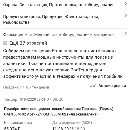
Охрана, Сигнализация, Противопожарное оборудование
Продукты питания, Продукция Животноводства,
Рыболовства
Фармацевтика, Медицинское оборудование и материалы
Ещё 27 отраслей
Медицинские и Оздоровительные услуги
Собираем все закупки Рославля со всех источников,
предоставляем мощные инструменты для поиска и
Мебель, Компьютеры и Периферия, Канцтовары, Бытовая
аналитики. Тысячи поставщиков и подрядчиков
техника
ежедневно используют сервис РосТендер для
эффективного участия в тендерах и получения прибыли
Связь, Информационные технологии
Анализ рынка
Найдено 17 187 тендеров
Грузовые и пассажирские перевозки, Транспортные услуги
2026-
от 07.08.26
Тендер №94222958
Полиграфия
08-
Приобретение овощерезательной машины Торгмаш (Пермь)
07
Реклама, Дизайн, Маркетинг, Теле и радиовещание
ОМ-350М-02 Артикул: ОМ -350М-02 (или эквивалент)
17:07:02
Начальная цена
Дата окончания (МСК)
:
Топливо, Уголь, Продукция нефтепереработки
55 074 ₽
11.08.2026
18:00