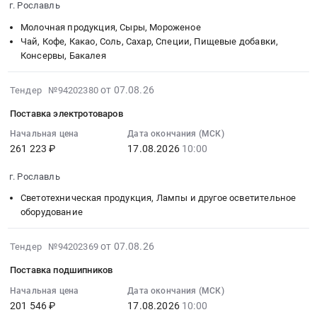
г. Рославль
машины
техники
17
Товары для Спорта, Отдыха, Развлечений, Предметы
Торгмаш
Тендер
Молочная продукция, Сыры, Мороженое
10:00:00
Искусства
(Пермь)
на
Чай, Кофе, Какао, Соль, Сахар, Специи, Пищевые добавки,
:
Консервы, Бакалея
ОМ-350М-02
приобретение
Тендер
Металлургическое производство
Артикул:
бумаги
на
2026-
ОМ-350М-02
для
от 07.08.26
поставку
Тендер №94202380
Химическая продукция
08-
(или
офисной
молока
Поставка электротоваров
07
эквивалент)
техники
Лесообработка, Изделия из дерева
сухого
08:37:24
at
at
Начальная цена
Дата окончания (МСК)
цельного
261 223 ₽
17.08.2026
10:00
:
Сельское хозяйство
г.
г.
в
2026-
Рославль,
Рославль,
рамках
г. Рославль
Отходы и лом
08-
Смоленская
Смоленская
государственного
17
область
область
Светотехническая продукция, Лампы и другое осветительное
оборон
Услуги ЖКХ
10:00:00
оборудование
,
,
заказа
:
Russia,
Russia,
Тендер
Социальные услуги
Тендер
RU
RU
2026-
на
от 07.08.26
Тендер №94202369
на
Смоленская
Смоленская
08-
поставку
Поставка подшипников
поставку
область
область
07
молока
электротоваров
Технологическое
Офисная
08:37:24
Начальная цена
Дата окончания (МСК)
сухого
201 546 ₽
17.08.2026
10:00
Тендер
оборудование,
бумага,
:
цельного