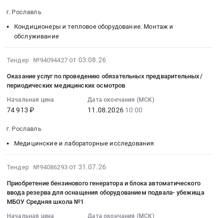
офтальмологический,
зданий
ОГБУЗ
09:00:00
течение
с
(котельная).
г. Рославль
Рославльская
:
2026
питанием
Цена:
ЦРБ
Кондиционеры и тепловое оборудование. Монтаж и
Тендер
года
от
41666
Тендер
обслуживание
на
для
батареи),
руб.
на
замену
нужд
ввод
поставку
2026-
от 03.08.26
Тендер №94094427
кондиционера
ОГБУЗ
в
расходных
08-
в
Рославльская
эксплуатацию
Оказание услуг по проведению обязательных предварительных/
материалов
08
приемной
ЦРБ
медицинских
периодических медицинских осмотров
для
00:05:15
2-
Тендер
изделий,
анализатора
Начальная цена
Дата окончания (МСК)
:
го
на
обучение
Getein
74 913 ₽
11.08.2026
10:00
2026-
этажа
поставку
правилам
1100
08-
и
наборов
эксплуатации
г. Рославль
для
11
установка
реагентов
специалистов,
количественного
Медицинские и лабораторные исследования
10:00:00
кондиционеров
для
эксплуатирующих
определения
:
в
иммуноферментного
медицинские
биомаркеров
Тендер
2026-
от 31.07.26
Тендер №94086293
приемной
анализа
изделия,
иммунофлуоресцентным
на
07-
1-
в
и
Приобретение бензинового генератора и блока автоматического
методом
оказание
31
го
течение
специалистов,
ввода резерва для оснащения оборудованием подвала- убежища
в
услуг
16:38:01
этажа
МБОУ Средняя школа №1
2026
осуществляющих
течение
по
:
и
года
техническое
Начальная цена
Дата окончания (МСК)
2026