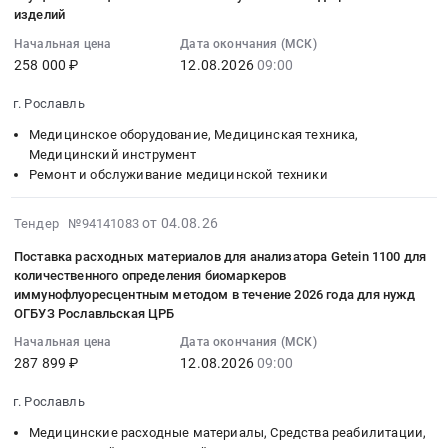
08-
изделий
Рославль,
Смоленская
строительных
12
Смоленская
область
конструкций
Начальная цена
Дата окончания (МСК)
09:00:00
область
,
зданий
258 000 ₽
12.08.2026
09:00
:
,
Russia,
(котельная)
Тендер
Russia,
RU
г. Рославль
Тендер
на
RU
Смоленская
на
Медицинское оборудование, Медицинская техника,
поставку
Смоленская
область
выполнение
Медицинский инструмент
медицинских
область
Котельное,
работ
Ремонт и обслуживание медицинской техники
изделий
Трансформаторные
теплообменное
по
(Тонометр
и
и
обследованию
2026-
от 04.08.26
Тендер №94141083
офтальмологический,
прочие
теплотехническое
состояния
08-
Поставка расходных материалов для анализатора Getein 1100 для
с
технические
оборудование
строительных
07
количественного определения биомаркеров
питанием
масла
и
конструкций
17:58:11
иммунофлуоресцентным методом в течение 2026 года для нужд
от
и
материалы.
зданий
:
ОГБУЗ Рославльская ЦРБ
батареи),
смазки
Монтаж
(котельная)
2026-
Начальная цена
Дата окончания (МСК)
ввод
Предмет
и
at
08-
287 899 ₽
12.08.2026
09:00
в
тендера:
обслуживание
г.
12
эксплуатацию
Поставка
Предмет
Рославль,
09:00:00
г. Рославль
медицинских
Масла
тендера:
Смоленская
:
Медицинские расходные материалы, Средства реабилитации,
изделий,
ИГП-18
(2658-
область
Тендер