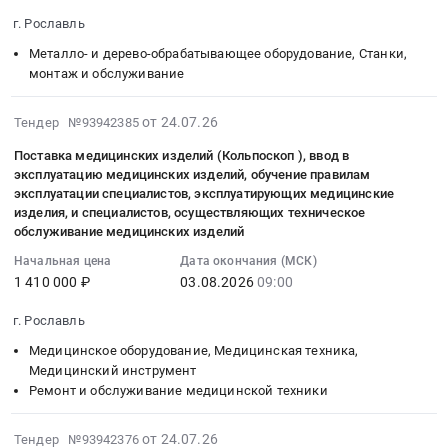
07-
СОГБУ
Предмет
работодателей
Трансформаторы,
сад
г. Рославль
31
Рославльский
тендера:
и
Электродвигатели,
Светлячок.
Металло- и дерево-обрабатывающее оборудование, Станки,
10:00:00
КЦСОН
Поставка
работников
Реакторы,
Цена:
монтаж и обслуживание
:
в
дизель-
вопросам
Энергетические
14899
Тендер:
течение
генераторных
охраны
установки
руб.
2026-
эзк
от 24.07.26
2026
Тендер №93942385
установок.
труда
Предмет
08-
Поставка
года
Цена:
at
тендера:
Поставка медицинских изделий (Кольпоскоп ), ввод в
04
станка
Тендер:
0
г.
Приобретение
эксплуатацию медицинских изделий, обучение правилам
23:46:10
для
эзк
руб.
Рославль,
бензинового
эксплуатации специалистов, эксплуатирующих медицинские
:
прошивки
Поставка
Смоленская
изделия, и специалистов, осуществляющих техническое
генератора
2026-
документов
обслуживание медицинских изделий
холодильника
область
и
08-
для
бытового
,
блока
Начальная цена
Дата окончания (МСК)
03
нужд
для
Russia,
автоматического
1 410 000 ₽
03.08.2026
09:00
09:00:00
СОГБУ
нужд
RU
ввода
:
Рославльский
СОГБУ
г. Рославль
Смоленская
резерва
Тендер
КЦСОН
Рославльский
область
для
Медицинское оборудование, Медицинская техника,
на
в
КЦСОН
Консультирование
оснащения
Медицинский инструмент
поставку
течение
в
и
оборудованием
Ремонт и обслуживание медицинской техники
медицинских
2026
течение
аттестация
подвала-
изделий
года
2026
по
убежища
2026-
от 24.07.26
Тендер №93942376