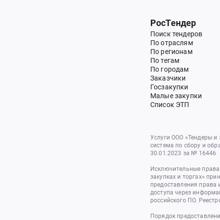
РосТендер
Поиск тендеров
По отраслям
По регионам
По тегам
По городам
Заказчики
Госзакупки
Малые закупки
Список ЭТП
Услуги ООО «Тендеры и
система по сбору и обр
30.01.2023 за № 16446
Исключительные права 
закупках и торгах» при
предоставления права 
доступа через информа
российского ПО. Реестр
Порядок предоставлени