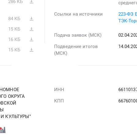
286 КБ
среднег
Ссылки на источники
223-ФЗ 
84 КБ
ТЭК-Тор
15 КБ
Подача заявок (МСК)
02.04.2
16 КБ
Подведение итогов
14.04.20
15 КБ
(МСК)
ОНОМНОЕ
ИНН
6611013
ГО ОКРУГА
КПП
6676010
ОВСКОЙ
НЫ
И КУЛЬТУРЫ"