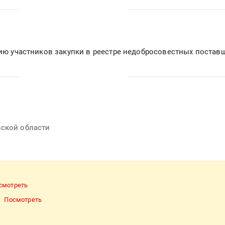
вию участников закупки в реестре недобросовестных постав
вской области
смотреть
Посмотреть