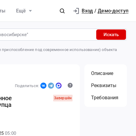
Вход
ты
Ещё
/
Демо-доступ
Искать
 и приспособление под современное использование) объекта
Описание
Реквизиты
Поделиться:
нное
Требования
Завершён
упца
25
05:00