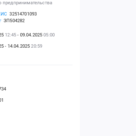
о предпринимательства
ЕИС
32514701093
г
ЗП504282
025
12:45
- 09.04.2025
05:00
25 - 14.04.2025
20:59
734
01