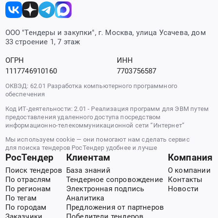
ООО "Тендеры и закупки", г. Москва, улица Усачева, дом
33 строение 1, 7 этаж
ОГРН
ИНН
1117746910160
7703756587
ОКВЭД: 62.01 Разработка компьютерного программного
обеспечения
Код ИТ-деятельности: 2.01 - Реализация программ для ЭВМ путем
предоставления удаленного доступа посредством
информационно-телекоммуникационной сети “Интернет”
Мы используем cookie — они помогают нам сделать сервис
для поиска тендеров РосТендер удобнее и лучше
РосТендер
Клиентам
Компания
Поиск тендеров
База знаний
О компании
По отраслям
Тендерное сопровождение
Контакты
По регионам
Электронная подпись
Новости
По тегам
Аналитика
По городам
Предложения от партнеров
Заказчики
Победители тендеров