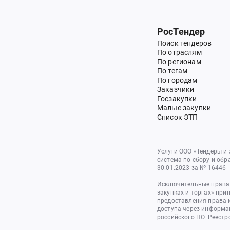
РосТендер
Поиск тендеров
По отраслям
По регионам
По тегам
По городам
Заказчики
Госзакупки
Малые закупки
Список ЭТП
Услуги ООО «Тендеры и
система по сбору и обр
30.01.2023 за № 16446
Исключительные права 
закупках и торгах» при
предоставления права 
доступа через информа
российского ПО. Реестр