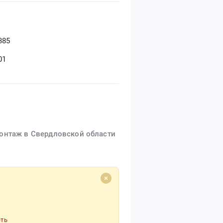
385
01
монтаж в Свердловской области
ть