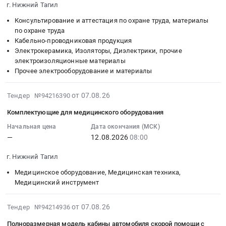
станков
геофильтрационного,
CNC
область
Цена:
г. Нижний Тагил
Цена:
08-
VDM
геомиграционного
EQUIPMENT
Светотехническая
0
0
06
Консультирование и аттестация по охране труда, материалы
НТМК
и
(SUZHOU)
продукция,
руб.
руб.
14:10:00
по охране труда
до
гидродинамического
CO.,
Лампы
Кабельно-проводниковая продукция
:
31.12.2026.
моделирования
LTD.)
и
Электрокерамика, Изоляторы, Диэлектрики, прочие
Тендер
Цена:
по
Страна
другое
электроизоляционные материалы
на
0
объекту:
производства:
осветительное
Прочее электрооборудование и материалы
поставку
руб.
"Система
КИТАЙ
оборудование
электротехнических
сбора
Заводской
Предмет
2026-
от 07.08.26
Тендер №94216390
материалов
и
номер
тендера:
08-
и
Комплектующие для медицинского оборудования
отведения
42780-
Прожектор
07
оборудования
поверхностных
030-
сценического
14:29:02
Начальная цена
Дата окончания (МСК)
Тендер
и
01.
освещения.
—
12.08.2026
08:00
:
на
подотвальных
Цена:
Цена:
2026-
поставку
г. Нижний Тагил
вод
0
1135200
08-
электротехнических
с
руб.
руб.
12
Медицинское оборудование, Медицинская техника,
материалов
территории
08:00:00
Медицинский инструмент
и
шлакового
:
оборудования
отв
Тендер
2026-
от 07.08.26
Тендер №94214936
at
Тендер:
на
08-
г.
Полноразмерная модель кабины автомобиля скорой помощи с
НТМК.