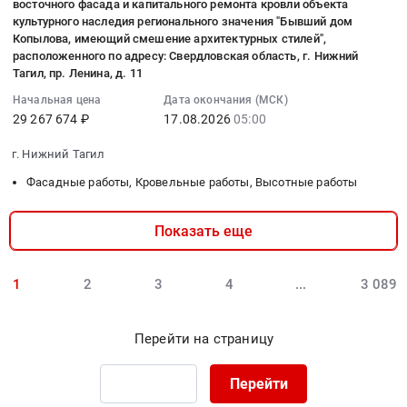
восточного фасада и капитального ремонта кровли объекта
монтажные
10:00:10
Нижний
товаров:
руб.
Тагил,
культурного наследия регионального значения "Бывший дом
работы,
:
Тагил,
Моющие
по
Копылова, имеющий смешение архитектурных стилей",
Монтаж
2026-
Свердловская
средства,
ул.
расположенного по адресу: Свердловская область, г. Нижний
конструкций
08-
Тагил, пр. Ленина, д. 11
область
перчатки
Газетная
и
17
,
резиновые
68-
Начальная цена
Дата окончания (МСК)
ограждений
05:00:00
Russia,
Тендер
21
29 267 674 ₽
17.08.2026
05:00
Предмет
:
RU
на
(Пандус)
тендера:
Тендер
Свердловская
г. Нижний Тагил
поставку
at
капитальный
на
область
хозяйственных
г.
Фасадные работы, Кровельные работы, Высотные работы
ремонт
выполнение
Прочее
товаров:
Нижний
основного
работ
оборудование
Моющие
Тагил,
Показать еще
ограждения.
по
промышленного
средства,
Свердловская
Цена:
реставрации
назначения
перчатки
область
1700000
северного
Предмет
резиновые
,
1
2
3
4
...
3 089
руб.
(главного)
тендера:
at
Russia,
фасада,
Гидроцилиндры
г.
RU
восточного
чертеж
Нижний
Свердловская
Перейти на страницу
фасада
НТМК
Тагил,
область
и
2027.
Свердловская
Ремонт
Перейти
капитального
Цена:
область
зданий