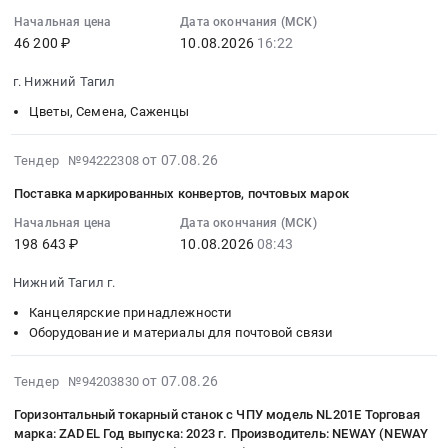
07
восстановления
Цена:
область
ЕВРАЗ
17:02:12
Начальная цена
Дата окончания (МСК)
транспортного
0
Услуги
филиал
46 200 ₽
10.08.2026
16:22
:
средства
руб.
грузовых
НТМК
2026-
Тендер
автомобильных
в
г. Нижний Тагил
08-
на
перевозок
2026г.
10
Цветы, Семена, Саженцы
поставку
Предмет
Тендер
16:22:00
материалов
тендера:
на
:
2026-
для
от 07.08.26
Тендер №94222308
Услуги
техническое
Тендер
08-
восстановления
по
обслуживание.
Поставка маркированных конвертов, почтовых марок
на
07
транспортного
грузовым
Чистка
поставку
17:01:12
Начальная цена
Дата окончания (МСК)
средства
перевозкам
баков
цветочных
198 643 ₽
10.08.2026
08:43
:
at
автомобильным
предварительного
композиций
2026-
г.
транспортом.
наполнения
Нижний Тагил г.
из
08-
Нижний
Цена:
установки
свежесрезанных
10
Канцелярские принадлежности
Тагил,
27864
для
цветов
08:43:00
Оборудование и материалы для почтовой связи
Свердловская
руб.
питания
Тендер
:
область
насосов
на
Тендер
2026-
,
от 07.08.26
Тендер №94203830
УГП
поставку
на
08-
Russia,
БС
Горизонтальный токарный станок с ЧПУ модель NL201E Торговая
цветочных
поставку
07
RU
в
марка: ZADEL Год выпуска: 2023 г. Производитель: NEWAY (NEWAY
композиций
маркированных
16:48:27
Свердловская