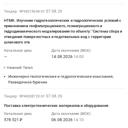
ZADEL
Russia,
Насосное
обслуживание
Тендер
Тагил,
Год
RU
2026-
и
Предмет
на
Свердловская
от 07.08.26
Тендер №94215644
выпуска:
Свердловская
08-
водонапорное
тендера:
прожектор
область
2023
НТМК. Изучение гидрогеологических и гидрологических условий с
область
07
оборудование,
Горизонтальный
сценического
,
г.
применением геофильтрационного, геомиграционного и
Металло-
14:41:25
Компрессоры,
токарный
освещения
Russia,
Производитель:
гидродинамического моделирования по объекту: "Система сбора и
и
:
монтаж
станок
Тендер
RU
отведения поверхностных и подотвальных вод с территории
NEWAY
дерево-
2026-
и
с
на
Свердловская
шлакового отв
(NEWAY
обрабатывающее
08-
обслуживание
ЧПУ
прожектор
область
CNC
Начальная цена
Дата окончания (МСК)
оборудование,
14
Предмет
модель
сценического
Торговое
EQUIPMENT
—
14.08.2026
14:00
Станки,
14:00:00
тендера:
NL201E
освещения
и
(SUZHOU)
монтаж
:
Насосы
Торговая
at
складское
г. Нижний Тагил
CO.,
и
Тендер:
Rexroth
марка:
г.
оборудование,
LTD.)
Инженерно-геологические и гидрологические изыскания,
обслуживание
НТМК.
НТМК
ZADEL
Нижний
Оборудование
Страна
Разведочное бурение
Предмет
Изучение
2027.
Год
Тагил,
для
производства:
тендера:
гидрогеологических
Цена:
выпуска:
Свердловская
хранения
КИТАЙ
2026-
от 07.08.26
Тендер №94208723
Пластины
и
0
2023
область
Предмет
Заводской
08-
т/
гидрологических
руб.
г.
,
тендера:
Поставка электротехнических материалов и оборудования
номер
07
с
условий
Производитель:
Russia,
Шкаф
42780-
14:12:13
Начальная цена
Дата окончания (МСК)
ф32мм
с
NEWAY
RU
архивный
040-
578 521 ₽
06.08.2026
14:10
:
для
применением
(NEWAY
Свердловская
металлический.
01.
2026-