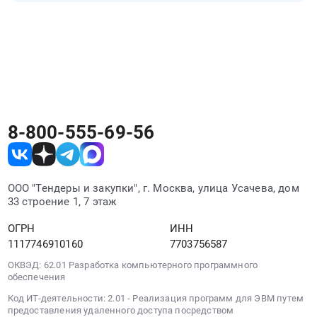
закупочные процедуры. Список обновляется
объекта
Закупки малого объема Нижнего Тагила
по мере появления новых закупок Нижнего
культурного
можно искать на РосТендере вместе с
Тагила.
наследия
другими тендерами Нижнего Тагила. Для
регионального
поиска подходящих процедур используйте
значения
регион, отрасль, заказчика или ключевые
"Бывший
слова.
дом
Копылова,
8-800-555-69-56
имеющий
смешение
архитектурных
стилей",
ООО "Тендеры и закупки", г. Москва, улица Усачева, дом
расположенного
33 строение 1, 7 этаж
по
адресу:
ОГРН
ИНН
Свердловская
1117746910160
7703756587
область,
ОКВЭД: 62.01 Разработка компьютерного программного
г.
обеспечения
Нижний
Код ИТ-деятельности: 2.01 - Реализация программ для ЭВМ путем
Тагил,
предоставления удаленного доступа посредством