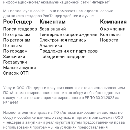
пр.
информационно-телекоммуникационной сети “Интернет”
Ленина,
Мы используем cookie — они помогают нам сделать сервис
д.
для поиска тендеров РосТендер удобнее и лучше
РосТендер
Клиентам
Компания
11
at
Поиск тендеров
База знаний
О компании
г.
По отраслям
Тендерное сопровождение
Контакты
Нижний
По регионам
Электронная подпись
Новости
По тегам
Аналитика
Тагил,
По городам
Предложения от партнеров
Свердловская
Заказчики
Победители тендеров
область
Госзакупки
,
Малые закупки
Russia,
Список ЭТП
RU
Свердловская
Услуги ООО «Тендеры и закупки» оказываются с использованием
область
ПО «Автоматизированная система по сбору и обработке данных
Фасадные
о закупках и торгах», зарегистрированного в РРПО 30.01.2023 за
№ 16446
работы,
Кровельные
Исключительные права на ПО «Автоматизированная система по
работы,
сбору и обработке данных о закупках и торгах» принадлежат ООО
«Тендеры и закупки» и реализуются путём предоставления права
Высотные
использования программы на условиях предоставления
работы