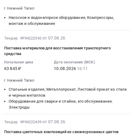
,
автомобильным
12
Товары для Спорта, Отдыха, Развлечений, Предметы
г. Нижний Тагил
Russia,
транспортом
12:00:00
Искусства
RU
Насосное и водонапорное оборудование, Компрессоры,
Тендер
:
монтаж и обслуживание
Свердловская
на
Тендер
Металлургическое производство
область
услуги
на
2026-
Оборудование
по
от 07.08.26
Тендер №94222542
техническое
Химическая продукция
08-
для
грузовым
обслуживание.
Поставка материалов для восстановления транспортного
07
металлургической
перевозкам
Лесообработка, Изделия из дерева
Чистка
средства
17:03:07
промышленности.
автомобильным
баков
Начальная цена
Дата окончания (МСК)
:
Сельское хозяйство
Термическое
транспортом
предварительного
63 845 ₽
10.08.2026
16:11
2026-
оборудование,
at
наполнения
Отходы и лом
08-
монтаж
г.
установки
г. Нижний Тагил
10
и
Нижний
для
Услуги ЖКХ
Стальные изделия, Металлопрокат, Листовой прокат из стали
16:11:00
обслуживание
Тагил,
питания
и черных металлов
:
Предмет
Свердловская
насосов
Социальные услуги
Оборудование для сварки и спайки, его обслуживание.
Тендер
тендера:
область
УГП
Электроды
на
З/
,
БС
поставку
ч
Russia,
в
2026-
от 07.08.26
Тендер №94222439
материалов
импорт
RU
КБЦ
08-
для
НТМК.
Свердловская
ПАО
Поставка цветочных композиций из свежесрезанных цветов