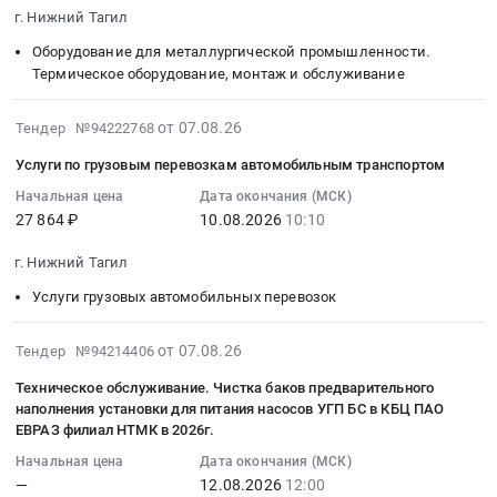
2026-
г. Нижний Тагил
Автомобили, Спецтехника, Авиа- ЖД-техника, Суда
08-
14
Оборудование для металлургической промышленности.
Финансы, Страхование, Оценка, Юридические услуги
11:00:00
Термическое оборудование, монтаж и обслуживание
:
Одежда, Средства защиты, Текстиль, Хозтовары, Тара
Тендер:
2026-
от 07.08.26
Тендер №94222768
З/
08-
Экология, Клининг, Химчистка
Услуги по грузовым перевозкам автомобильным транспортом
ч
07
импорт
17:05:21
Начальная цена
Дата окончания (МСК)
Энергетика
27 864 ₽
10.08.2026
10:10
НТМК
:
Тендер:
2026-
Нефтяная и Газовая отрасль
г. Нижний Тагил
З/
08-
ч
10
Услуги грузовых автомобильных перевозок
Промышленное оборудование и изделия
импорт
10:10:00
НТМК
:
Прочее оборудование и изделия
2026-
от 07.08.26
Тендер №94214406
at
Тендер
08-
Техническое обслуживание. Чистка баков предварительного
Обучение, Научная деятельность
г.
на
07
наполнения установки для питания насосов УГП БС в КБЦ ПАО
Нижний
услуги
17:04:27
ЕВРАЗ филиал НТМК в 2026г.
Аренда и продажа Недвижимости и имущества
Тагил,
по
:
Начальная цена
Дата окончания (МСК)
Свердловская
грузовым
2026-
Услуги в области Спорта, Отдыха, Культуры
—
12.08.2026
12:00
область
перевозкам
08-