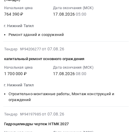
материалы
:
488136
at
Служба
Начальная цена
Дата окончания (МСК)
по
2026-
руб.
г.
правовых
764 390 ₽
17.08.2026
05:00
42
08-
Нижний
отношений
позициям
17
Тагил,
at
г. Нижний Тагил
(ПДД)
05:00:00
Свердловская
г.
Ремонт зданий и сооружений
Тендер:
:
область
Нижний
зт-79поставка
Тендер
,
Тагил,
2026-
товара
на
от 07.08.26
Тендер №94206277
Russia,
Свердловская
08-
Стоматологические
обеспечение
RU
область
капитальный ремонт основного ограждения
07
материалы
доступности
Свердловская
,
10:15:06
Начальная цена
Дата окончания (МСК)
по
общего
область
Russia,
1 700 000 ₽
17.08.2026
08:00
:
42
имущества
Хозяйственные
RU
2026-
позициям
для
товары,
Свердловская
г. Нижний Тагил
08-
(ПДД)
инвалидов
Товары
область
17
Строительно-монтажные работы, Монтаж конструкций и
at
жилого
широкого
Офисное
08:00:00
ограждений
г.
дома
потребления,
оборудование,
:
Нижний
по
Бытовая
Расходные
Тендер
2026-
Тагил,
адресу:
от 07.08.26
Тендер №94197985
химия
материалы
на
08-
Свердловская
г.
и
к
Гидроцилиндры чертеж НТМК 2027
капитальный
07
область
Нижний
парфюмерия
офисному