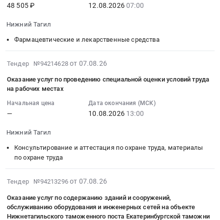
гидрологические
at
область
ГОК
услуг
48 505 ₽
12.08.2026
07:00
:
изыскания,
г.
,
Тендер
по
2026-
Разведочное
Нижний
Нижний Тагил
Russia,
на
проведению
08-
бурение
Тагил,
RU
поставку
лабораторных
12
Фармацевтические и лекарственные средства
Предмет
Свердловская
Свердловская
дизельного
исследований
07:00:00
тендера:
область
область
мини
Тендер
:
2026-
от 07.08.26
Тендер №94214628
НТМК.
,
Спецтехника,
погрузчика
на
Тендер:
08-
Изучение
Russia,
Оказание услуг по проведению специальной оценки условий труда
Коммунальные
с
оказание
Вакцина
07
гидрогеологических
на рабочих местах
RU
машины,
навесным
услуг
для
13:37:04
и
Свердловская
Автобусы
оборудованием
по
профилактики
Начальная цена
Дата окончания (МСК)
:
гидрологических
область
Предмет
(вилы,
проведению
—
10.08.2026
13:00
дизентерии
2026-
условий
Фармацевтические
тендера:
ковш,
лабораторных
Тендер:
08-
с
и
Нижний Тагил
Полноразмерная
дорожная
исследований
Вакцина
10
применением
лекарственные
модель
щетка)
at
для
Консультирование и аттестация по охране труда, материалы
13:00:00
геофильтрационного,
средства
кабины
с
г.
профилактики
по охране труда
:
геомиграционного
Предмет
автомобиля
бортовым
Нижний
дизентерии
Тендер
и
тендера:
скорой
поворотом
Тагил,
at
2026-
на
от 07.08.26
Тендер №94213296
гидродинамического
Лекарственный
помощи
типа
Свердловская
Нижний
08-
оказание
моделирования
препарат
Оказание услуг по содержанию зданий и сооружений,
с
BOBCAT
область
Тагил,
07
услуг
по
обслуживанию оборудования и инженерных сетей на объекте
МНН
программным
S175
,
Свердловская
13:32:40
по
Нижнетагильского таможенного поста Екатеринбургской таможни
объекту:
Пэгфилграстим.