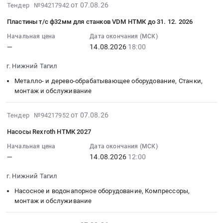
торкрет-
RU
at
Тендер:
2026-
марка:
от 07.08.26
Тендер №94217942
LTD.)
установки
Свердловская
г.
насос
08-
ZADEL
Страна
Пластины т/с ф32мм для станков VDM НТМК до 31. 12. 2026
НТМК.
область
Нижний
з/
07
Год
производства:
Цена:
Неметаллические
Тагил,
ч
15:08:05
Начальная цена
Дата окончания (МСК)
выпуска:
КИТАЙ
0
полезные
Свердловская
—
14.08.2026
18:00
НТМК
:
2023
Заводской
руб.
ископаемые,
область
2026
2026-
г.
номер
г. Нижний Тагил
минералы,
,
Тендер:
08-
Производитель:
42780-
горные
Russia,
насос
14
NEWAY
Металло- и дерево-обрабатывающее оборудование, Станки,
040-
породы
RU
з/
18:00:00
монтаж и обслуживание
(NEWAY
01
Предмет
Свердловская
ч
:
CNC
at
тендера:
область
НТМК
Тендер
2026-
EQUIPMENT
от 07.08.26
Тендер №94217952
г.
Плав.шпат
Насосное
2026
на
08-
(SUZHOU)
Нижний
Насосы Rexroth НТМК 2027
ФК65
и
at
пластины
07
CO.,
Тагил,
НТМК
водонапорное
г.
т/
15:08:05
LTD.)
Начальная цена
Дата окончания (МСК)
Свердловская
АВГУСТ
оборудование,
Нижний
—
14.08.2026
12:00
с
:
Страна
область
2026г.
Компрессоры,
Тагил,
ф32мм
2026-
производства:
,
г. Нижний Тагил
Цена:
монтаж
Свердловская
для
08-
КИТАЙ
Russia,
0
и
область
станков
14
Заводской
Насосное и водонапорное оборудование, Компрессоры,
RU
руб.
обслуживание
,
VDM
12:00:00
номер
монтаж и обслуживание
Свердловская
Предмет
Russia,
НТМК
:
42780-
область
тендера:
RU
до