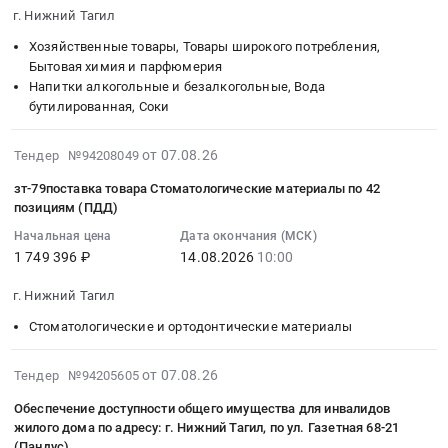
г.
2026-
материалов
руб.
г. Нижний Тагил
13154
Нижнетагильского
Предмет
Нижний
08-
для
руб.
таможенного
тендера:
Тагил,
14
копировально-
Хозяйственные товары, Товары широкого потребления,
поста
Системный
Свердловская
07:00:00
Бытовая химия и парфюмерия
множительной
Екатеринбургской
блок.
Напитки алкогольные и безалкогольные, Вода
область
:
техники
таможни.
бутилированная, Соки
Цена:
,
Тендер
МКУ
Цена:
0
Russia,
на
Служба
312840
2026-
руб.
RU
поставку
от 07.08.26
Тендер №94208049
правовых
руб.
08-
Свердловская
бутилированной
отношений
зт-79поставка товара Стоматологические материалы по 42
07
область
воды
Тендер
позициям (ПДД)
10:58:02
Охранные
и
на
Начальная цена
Дата окончания (МСК)
:
услуги,
одноразовых
поставку
1 749 396 ₽
14.08.2026
10:00
2026-
Инкассация
стаканов
запчастей
08-
Предмет
Тендер
и
г. Нижний Тагил
14
тендера:
на
расходных
Стоматологические и ортодонтические материалы
10:00:00
услуги
поставку
материалов
:
по
бутилированной
для
Тендер:
2026-
физической
воды
от 07.08.26
Тендер №94205605
копировально-
зт-79поставка
08-
охране
и
множительной
Обеспечение доступности общего имущества для инвалидов
товара
07
объектов.
одноразовых
техники
жилого дома по адресу: г. Нижний Тагил, по ул. Газетная 68-21
Стоматологические
10:31:32
Цена:
стаканов
МКУ
(Пандус)