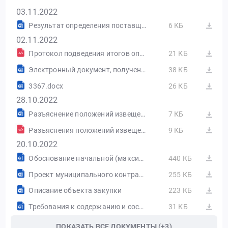
03.11.2022
Результат определения поставщика (подрядчика, исполнителя), сформированный на основании размещенных протоколов
6 КБ
02.11.2022
Протокол подведения итогов определения поставщика (подрядчика, исполнителя) от 02.11.2022 №ИЭА1
21 КБ
Электронный документ, полученный из внешней системы
38 КБ
3367.docx
26 КБ
28.10.2022
Разъяснение положений извещения об осуществлении закупки3367
7 КБ
Разъяснения положений извещения об осуществлении закупки от 28.10.2022 №РИ1
9 КБ
20.10.2022
Обоснование начальной (максимальной) цены контракта
440 КБ
Проект муниципального контракта
255 КБ
Описание объекта закупки
223 КБ
Требования к содержанию и составу заявки на участие
31 КБ
ПОКАЗАТЬ ВСЕ ДОКУМЕНТЫ (+3)