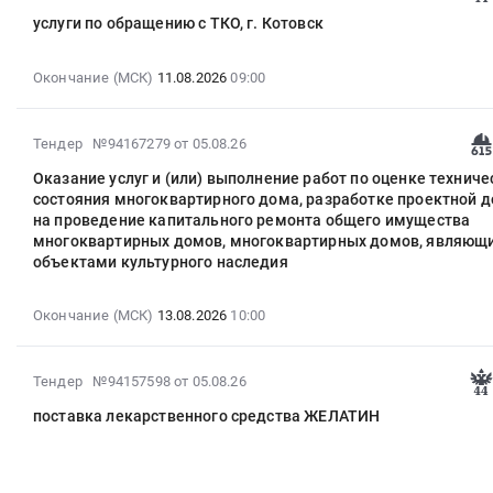
08-
услуги по обращению с ТКО, г. Котовск
06
16:13:02
:
Окончание (МСК)
11.08.2026
09:00
2026-
08-
2026-
Тендер №94167279
от 05.08.26
11
08-
09:00:00
Оказание услуг и (или) выполнение работ по оценке техниче
05
:
состояния многоквартирного дома, разработке проектной 
17:06:59
Тендер
на проведение капитального ремонта общего имущества
:
на
многоквартирных домов, многоквартирных домов, являющ
2026-
объектами культурного наследия
услуги
08-
по
13
обращению
Окончание (МСК)
13.08.2026
10:00
10:00:00
с
:
ТКО,
Тендер
г.
2026-
Тендер №94157598
от 05.08.26
на
Котовск
08-
поставка лекарственного средства ЖЕЛАТИН
оказание
Тендер
05
услуг
на
12:43:04
и
услуги
:
(или)