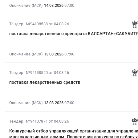
по
2026-
выполнение
Окончание (МСК)
14.08.2026
07:00
обращению
08-
работ
с
14
по
ТКО,
07:00:00
2026-
Тендер №94138538
от 04.08.26
оценке
г.
:
08-
технического
Котовск
Тендер
поставка лекарственного препарата ВАЛСАРТАН+САКУБИТ
04
состояния
at
на
16:40:05
многоквартирного
г.
поставку
:
дома,
Котовск,
лекарственного
Окончание (МСК)
13.08.2026
07:00
2026-
разработке
Тамбовская
средства
08-
проектной
область
ЖЕЛАТИН
13
документации
,
Тендер
2026-
Тендер №94138520
от 04.08.26
07:00:00
на
Russia,
на
08-
:
поставка лекарственных средств
проведение
RU
поставку
04
Тендер
капитального
Тамбовская
лекарственного
16:40:04
на
ремонта
область
средства
:
поставку
общего
Окончание (МСК)
13.08.2026
07:00
Услуги
ЖЕЛАТИН
2026-
лекарственного
имущества
по
at
08-
препарата
многоквартирных
вывозу
г.
13
ВАЛСАРТАН+САКУБИТРИЛ
2026-
домов,
Тендер №94137871
от 04.08.26
и
Котовск,
07:00:00
Тендер
08-
многоквартирных
утилизации
Тамбовская
:
Конкурсный отбор управляющей организации для управлен
на
04
домов,
мусора,
область
Тендер
многоквартирным домом. Проведении конкурса по отбору