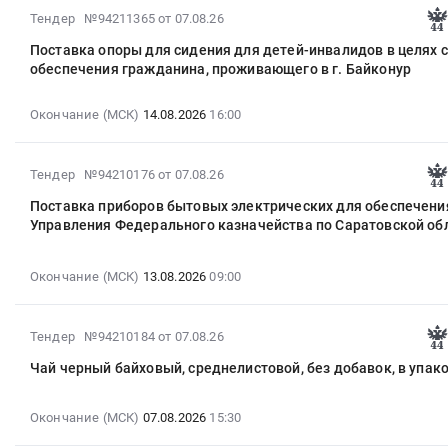
для
продукция,
07:00:00
2026
2026-
Бакалея
Тендер №94211365
от 07.08.26
RU
стрижки
Сыры,
:
г.
08-
Предмет
Татарстан
ногтей)
Поставка опоры для сидения для детей-инвалидов в целях 
Мороженое
Тендер
для
07
тендера:
республика
для
обеспечения гражданина, проживающего в г. Байконур
Предмет
на
нужд
12:11:13
Поставка
Тара
нужд
тендера:
оказание
ГАУЗ
:
продуктов
и
ГАУЗ
Поставка
услуг
Окончание (МСК)
14.08.2026
16:00
РКПБ
2026-
питания
упаковка
РКПБ
продуктов
по
им.
08-
(сахар).
Предмет
им.
питания
предоставлению
акад.
14
Цена:
тендера:
акад.
2026-
Тендер №94210176
от 07.08.26
(йогурт).
эквайринга
В.М.
16:00:00
34500
поставка
В.М.
08-
Цена:
для
Бехтерева
:
Поставка приборов бытовых электрических для обеспечени
руб.
мыла.
Бехтерева
07
32198
нужд
at
Управления Федерального казначейства по Саратовской об
Тендер
Цена:
Тендер
12:09:20
руб.
стоматологической
г.
на
0
на
:
поликлиники
Казань,
поставку
руб.
поставку
2026-
Окончание (МСК)
13.08.2026
09:00
ФГБОУ
Татарстан
опоры
инструментов
08-
ВО
республика
для
медицинских
13
Казанский
,
сидения
2026-
Тендер №94210184
от 07.08.26
хирургических
09:00:00
ГМУ
Russia,
для
08-
(кусачек
:
Минздрава
Чай черный байховый, среднелистовой, без добавок, в упак
RU
детей-
07
для
Тендер
России
Татарстан
инвалидов
12:09:20
стрижки
на
Тендер
республика
в
:
Окончание (МСК)
07.08.2026
15:30
ногтей)
поставку
на
Медицинские
целях
2026-
для
приборов