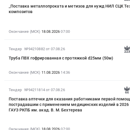
08-
_Поставка металлопроката и метизов для нужд НИЛ СЦК Те
07
композитов
12:31:34
:
2026-
Окончание (МСК)
18.08.2026
07:00
08-
18
07:00:00
2026-
Тендер №94210882
от 07.08.26
:
08-
Тендер:
Труба ПВХ гофрированная с протяжкой d25мм (50м)
07
_Поставка
12:27:25
металлопроката
:
Окончание (МСК)
11.08.2026
14:36
и
2026-
метизов
08-
для
2026-
Тендер №94211814
от 07.08.26
11
нужд
08-
14:36:00
Поставка аптечки для оказания работниками первой помо
НИЛ
07
:
пострадавшим с применением медицинских изделий в 2026 
СЦК
12:23:07
Тендер:
ГАУЗ РКПБ им. акад. В. М. Бехтерева
Технологии
:
Труба
композитов
2026-
ПВХ
Тендер:
08-
гофрированная
Окончание (МСК)
18.08.2026
07:00