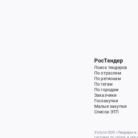
РосТендер
Поиск тендеров
По отраслям
По регионам
По тегам
По городам
Заказчики
Госзакупки
Малые закупки
Список ЭТП
Услуги ООО «Тендеры и
система по сбору и обр