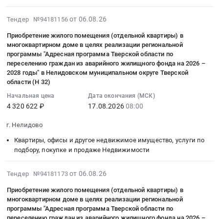
жилого
учащихся
Товары для Спорта, Отдыха, Развлечений, Предметы
помещения
2026-
к
от 06.08.26
Тендер №94181156
Искусства
(отдельной
08-
месту
квартиры)
Приобретение жилого помещения (отдельной квартиры) в
06
обучения
Металлургическое производство
многоквартирном доме в целях реализации региональной
в
11:34:30
и
программы "Адресная программа Тверской области по
многоквартирном
:
обратно
Химическая продукция
переселению граждан из аварийного жилищного фонда на 2026 –
доме
2026-
школьным
2028 годы" в Нелидовском муниципальном округе Тверской
в
08-
области (Н 32)
автобусом
Лесообработка, Изделия из дерева
целях
17
Тендер
Начальная цена
Дата окончания (МСК)
реализации
08:00:00
Сельское хозяйство
на
4 320 622 ₽
17.08.2026
08:00
региональной
:
оказание
программы
Отходы и лом
Тендер
услуги
г. Нелидово
"Адресная
на
для
Квартиры, офисы и другое недвижимое имущество, услуги по
программа
Услуги ЖКХ
приобретение
нужд
подбору, покупке и продаже Недвижимости
Тверской
жилого
Муниципального
области
Социальные услуги
помещения
бюджетного
2026-
от 06.08.26
Тендер №94181173
по
(отдельной
общеобразовательного
08-
переселению
квартиры)
учреждения
Приобретение жилого помещения (отдельной квартиры) в
06
граждан
многоквартирном доме в целях реализации региональной
в
Пустоподлесская
11:34:29
из
программы "Адресная программа Тверской области по
многоквартирном
основная
:
аварийного
переселению граждан из аварийного жилищного фонда на 2026 –