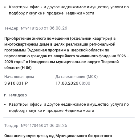
"Адресная
(отдельной
на
годы"
Подлесье,
Квартиры, офисы и другое недвижимое имущество, услуги по
программа
квартиры)
приобретение
в
Тверская
подбору, покупке и продаже Недвижимости
Тверской
в
жилого
Нелидовском
область
области
многоквартирном
помещения
муниципальном
,
2026-
от 06.08.26
Тендер №94181260
по
доме
(отдельной
округе
Russia,
08-
переселению
в
квартиры)
Приобретение жилого помещения (отдельной квартиры) в
Тверской
RU
06
граждан
целях
многоквартирном доме в целях реализации региональной
в
области
Тверская
11:34:27
из
программы "Адресная программа Тверской области по
реализации
многоквартирном
(Н
область
:
аварийного
переселению граждан из аварийного жилищного фонда на 2026 –
региональной
доме
32)
Услуги
2026-
2028 годы" в Нелидовском муниципальном округе Тверской
жилищного
программы
в
Тендер
пассажирского
08-
области (Н 86)
фонда
"Адресная
целях
на
автомобильного
17
на
Начальная цена
Дата окончания (МСК)
программа
реализации
приобретение
транспорта
08:00:00
2026
3 910 831 ₽
17.08.2026
08:00
Тверской
региональной
жилого
Предмет
:
–
области
программы
помещения
тендера:
Тендер
г. Нелидово
2028
по
"Адресная
(отдельной
Оказание
на
годы"
Квартиры, офисы и другое недвижимое имущество, услуги по
переселению
программа
квартиры)
услуги
приобретение
в
подбору, покупке и продаже Недвижимости
граждан
Тверской
в
для
жилого
Нелидовском
из
области
многоквартирном
нужд
помещения
муниципальном
2026-
от 06.08.26
аварийного
Тендер №94170468
по
доме
Муниципального
(отдельной
округе
08-
жилищного
переселению
в
бюджетного
квартиры)
Оказание услуги для нужд Муниципального бюджетного
Тверской