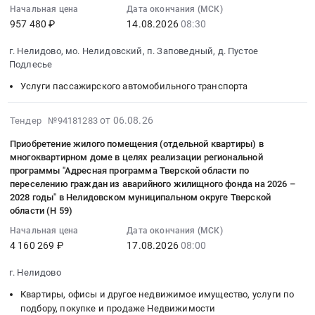
2026-
Начальная цена
Дата окончания (МСК)
Автомобили, Спецтехника, Авиа- ЖД-техника, Суда
08-
957 480 ₽
14.08.2026
08:30
14
Финансы, Страхование, Оценка, Юридические услуги
08:30:00
г. Нелидово, мо. Нелидовский, п. Заповедный, д. Пустое
:
Подлесье
Одежда, Средства защиты, Текстиль, Хозтовары, Тара
Тендер
Услуги пассажирского автомобильного транспорта
на
Экология, Клининг, Химчистка
оказание
2026-
от 06.08.26
Тендер №94181283
услуги
Энергетика
08-
для
Приобретение жилого помещения (отдельной квартиры) в
06
нужд
многоквартирном доме в целях реализации региональной
Нефтяная и Газовая отрасль
11:36:29
Муниципального
программы "Адресная программа Тверской области по
:
переселению граждан из аварийного жилищного фонда на 2026 –
бюджетного
Промышленное оборудование и изделия
2026-
2028 годы" в Нелидовском муниципальном округе Тверской
общеобразовательного
08-
области (Н 59)
учреждения
Прочее оборудование и изделия
17
Начальная цена
Дата окончания (МСК)
Пустоподлесская
08:00:00
4 160 269 ₽
17.08.2026
08:00
Обучение, Научная деятельность
основная
:
общеобразовательная
Тендер
г. Нелидово
Аренда и продажа Недвижимости и имущества
школа
на
по
Квартиры, офисы и другое недвижимое имущество, услуги по
приобретение
Услуги в области Спорта, Отдыха, Культуры
подбору, покупке и продаже Недвижимости
подвозу