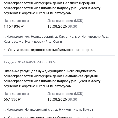
06
фонда
граждан
целях
общеобразовательного учреждения Селянская средняя
общеобразовательного
в
области
09:58:19
на
из
общеобразовательная школа по подвозу учащихся к месту
реализации
учреждения
многоквартирном
(Н
:
2026
аварийного
обучения и обратно школьным автобусом
региональной
Пустоподлесская
доме
49)
2026-
–
жилищного
программы
основная
Начальная цена
Дата окончания (МСК)
в
Тендер
08-
2028
фонда
"Адресная
1 167 936 ₽
13.08.2026
08:30
общеобразовательная
целях
на
13
годы"
на
программа
школа
реализации
приобретение
08:30:00
в
2026
г. Нелидово, мо. Нелидовский, д. Каменка, мо. Нелидовский, д.
Тверской
по
региональной
жилого
:
Нелидовском
Карпово, мо. Нелидовский, д. Селы
–
области
подвозу
программы
помещения
Тендер
муниципальном
2028
по
учащихся
Услуги пассажирского автомобильного транспорта
"Адресная
(отдельной
на
округе
годы"
переселению
к
программа
квартиры)
оказание
Тверской
в
граждан
месту
2026-
Тверской
от 06.08.26
Тендер №94169634
в
услуги
области
Нелидовском
из
обучения
08-
области
многоквартирном
для
(Н
муниципальном
Оказание услуги для нужд Муниципального бюджетного
аварийного
и
06
по
доме
нужд
общеобразовательного учреждения Земцовская средняя
59)
округе
жилищного
обратно
09:38:26
переселению
в
Муниципального
общеобразовательная школа по подвозу учащихся к месту
at
Тверской
фонда
школьным
:
граждан
обучения и обратно школьным автобусом
целях
бюджетного
г.
области
на
автобусом.
2026-
из
реализации
общеобразовательного
Нелидово,
Начальная цена
Дата окончания (МСК)
(Н
2026
Цена:
08-
аварийного
региональной
учреждения
667 550 ₽
13.08.2026
08:30
Тверская
51)
–
957480
13
жилищного
программы
Селянская
область
Тендер
2028
руб.
08:30:00
фонда
"Адресная
г. Нелидово, Нелидовский мо., д. Никулинка, п. Земцы
средняя
,
на
годы"
:
на
программа
общеобразовательная
Russia,
приобретение
Услуги пассажирского автомобильного транспорта