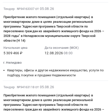
в
области
жилого
и
Тверская
Нелидовском
из
общеобразовательного
области
по
многоквартирном
многоквартирном
(Н
помещения
обратно
область
муниципальном
аварийного
2026-
учреждения
от 05.08.26
Тендер №94163307
по
подвозу
доме
доме
49).
(отдельной
школьным
Услуги
округе
жилищного
08-
средняя
переселению
учащихся
в
в
Цена:
квартиры)
Приобретение жилого помещения (отдельной квартиры) в
автобусом.
пассажирского
Тверской
фонда
05
общеобразовательная
граждан
к
целях
целях
многоквартирном доме в целях реализации региональной
4053367
в
Цена:
автомобильного
области
на
15:38:32
школа
из
месту
реализации
программы "Адресная программа Тверской области по
реализации
руб.
многоквартирном
1167936
транспорта
(Н
2026
:
№5
аварийного
переселению граждан из аварийного жилищного фонда на 2026 –
обучения
региональной
региональной
доме
руб.
Предмет
37)
–
2026-
по
2028 годы" в Нелидовском муниципальном округе Тверской
жилищного
и
программы
программы
в
тендера:
Тендер
2028
08-
области (Н 14)
подвозу
фонда
обратно
"Адресная
"Адресная
целях
Оказание
на
годы"
12
учащихся
на
школьным
Начальная цена
Дата окончания (МСК)
программа
программа
реализации
услуги
приобретение
в
08:00:00
к
2026
5 309 466 ₽
12.08.2026
08:00
автобусом.
Тверской
Тверской
региональной
для
жилого
Нелидовском
:
месту
–
Цена:
области
области
программы
нужд
помещения
муниципальном
Тендер
г. Нелидово
обучения
2028
667550
по
по
"Адресная
Муниципального
(отдельной
округе
на
и
годы"
руб.
переселению
Квартиры, офисы и другое недвижимое имущество, услуги по
переселению
программа
бюджетного
квартиры)
Тверской
приобретение
обратно
в
подбору, покупке и продаже Недвижимости
граждан
граждан
Тверской
общеобразовательного
в
области
жилого
школьным
Нелидовском
из
из
области
учреждения
многоквартирном
(Н
помещения
автобусом.
муниципальном
аварийного
2026-
от 05.08.26
аварийного
Тендер №94163118
по
средняя
доме
51).
(отдельной
Цена:
округе
жилищного
08-
жилищного
переселению
общеобразовательная
в
Цена:
квартиры)
611460
Приобретение жилого помещения (отдельной квартиры) в
Тверской
фонда
05
фонда
граждан
школа
целях
многоквартирном доме в целях реализации региональной
3545583
в
руб.
области
на
15:37:32
на
из
программы "Адресная программа Тверской области по
№4
реализации
руб.
многоквартирном
(Н
2026
:
2026
аварийного
переселению граждан из аварийного жилищного фонда на 2026 –
по