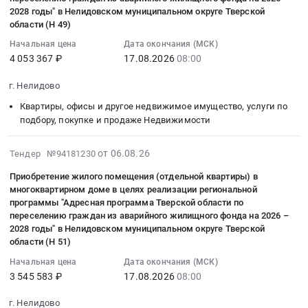
доме
общеобразовательная
2026-
2028 годы" в Нелидовском муниципальном округе Тверской
жилищного
в
школа
08-
области (Н 49)
фонда
целях
по
17
на
Начальная цена
Дата окончания (МСК)
реализации
подвозу
08:00:00
2026
4 053 367 ₽
17.08.2026
08:00
региональной
учащихся
:
–
программы
к
Тендер
г. Нелидово
2028
"Адресная
месту
на
годы"
Квартиры, офисы и другое недвижимое имущество, услуги по
программа
обучения
приобретение
в
подбору, покупке и продаже Недвижимости
Тверской
и
жилого
Нелидовском
области
обратно
помещения
муниципальном
2026-
от 06.08.26
Тендер №94181230
по
школьным
(отдельной
округе
08-
переселению
автобусом
квартиры)
Приобретение жилого помещения (отдельной квартиры) в
Тверской
06
граждан
at
многоквартирном доме в целях реализации региональной
в
области
11:34:28
из
г.
программы "Адресная программа Тверской области по
многоквартирном
(Н
:
аварийного
переселению граждан из аварийного жилищного фонда на 2026 –
Нелидово,
доме
59)
2026-
2028 годы" в Нелидовском муниципальном округе Тверской
жилищного
мо.
в
Тендер
08-
области (Н 51)
фонда
Нелидовский,
целях
на
17
на
п.
Начальная цена
Дата окончания (МСК)
реализации
приобретение
08:00:00
2026
3 545 583 ₽
17.08.2026
08:00
Заповедный,
региональной
жилого
:
–
д.
программы
помещения
Тендер
г. Нелидово
2028
Пустое