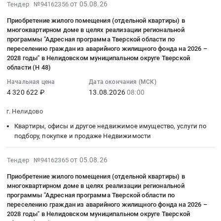
(Н
муниципальном
2026-
помещения
от 05.08.26
аварийного
Тендер №94162356
по
муниципальном
другое
доме
(отдельной
по
21)
округе
08-
(отдельной
жилищного
переселению
округе
недвижимое
в
квартиры)
переселению
Приобретение жилого помещения (отдельной квартиры) в
at
Тверской
05
квартиры)
фонда
граждан
Тверской
имущество,
целях
многоквартирном доме в целях реализации региональной
в
граждан
г.
области
15:19:42
в
на
из
области
услуги
программы "Адресная программа Тверской области по
реализации
многоквартирном
из
Нелидово,
(Н
:
многоквартирном
2026
аварийного
переселению граждан из аварийного жилищного фонда на 2026 –
(Н
по
региональной
доме
аварийного
Тверская
89)
2026-
доме
2028 годы" в Нелидовском муниципальном округе Тверской
–
жилищного
37).
подбору,
программы
в
жилищного
область
Тендер
08-
области (Н 48)
в
2028
фонда
Цена:
покупке
"Адресная
целях
фонда
,
на
13
целях
годы"
на
4320622
Начальная цена
Дата окончания (МСК)
и
программа
реализации
на
Russia,
приобретение
08:00:00
реализации
в
2026
4 320 622 ₽
13.08.2026
08:00
руб.
продаже
Тверской
региональной
2026
RU
жилого
:
региональной
Нелидовском
–
Недвижимости
области
программы
–
Тверская
помещения
Тендер
г. Нелидово
программы
муниципальном
2028
Предмет
по
"Адресная
2028
область
(отдельной
на
"Адресная
округе
годы"
тендера:
Квартиры, офисы и другое недвижимое имущество, услуги по
переселению
программа
годы"
Квартиры,
квартиры)
приобретение
программа
Тверской
в
подбору, покупке и продаже Недвижимости
Приобретение
граждан
Тверской
в
офисы
в
жилого
Тверской
области
Нелидовском
жилого
из
области
Нелидовском
и
многоквартирном
помещения
области
(Н
муниципальном
2026-
помещения
от 05.08.26
аварийного
Тендер №94162365
по
муниципальном
другое
доме
(отдельной
по
92)
округе
08-
(отдельной
жилищного
переселению
округе
недвижимое
в
квартиры)
переселению
Приобретение жилого помещения (отдельной квартиры) в
at
Тверской
05
квартиры)
фонда
граждан
Тверской
имущество,
целях
многоквартирном доме в целях реализации региональной
в
граждан
г.
области
15:19:41
в
на
из
области
услуги
программы "Адресная программа Тверской области по
реализации
многоквартирном
из
Нелидово,
(Н
:
многоквартирном
2026
аварийного
переселению граждан из аварийного жилищного фонда на 2026 –
(Н
по
региональной
доме
аварийного
Тверская
91)
2026-
доме
2028 годы" в Нелидовском муниципальном округе Тверской
–
жилищного
1).
подбору,
программы
в
жилищного