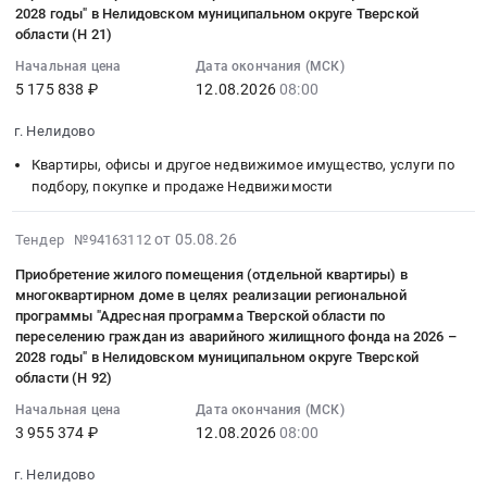
региональной
доме
1)
–
2026-
2028 годы" в Нелидовском муниципальном округе Тверской
–
жилищного
подвозу
программы
в
Тендер
2028
08-
области (Н 21)
2028
фонда
учащихся
"Адресная
целях
на
годы"
12
годы"
на
Начальная цена
Дата окончания (МСК)
к
программа
реализации
приобретение
в
08:00:00
в
2026
5 175 838 ₽
12.08.2026
08:00
месту
Тверской
региональной
жилого
Нелидовском
:
Нелидовском
–
обучения
области
программы
помещения
муниципальном
Тендер
г. Нелидово
муниципальном
2028
и
по
"Адресная
(отдельной
округе
на
округе
годы"
обратно
Квартиры, офисы и другое недвижимое имущество, услуги по
переселению
программа
квартиры)
Тверской
приобретение
Тверской
в
подбору, покупке и продаже Недвижимости
школьным
граждан
Тверской
в
области
жилого
области
Нелидовском
автобусом.
из
области
многоквартирном
(Н
помещения
(Н
муниципальном
2026-
Цена:
от 05.08.26
аварийного
Тендер №94163112
по
доме
86).
(отдельной
2)
округе
08-
806748
жилищного
переселению
в
Цена:
квартиры)
Приобретение жилого помещения (отдельной квартиры) в
at
Тверской
05
руб.
фонда
граждан
целях
многоквартирном доме в целях реализации региональной
3910831
в
г.
области
15:37:32
на
из
программы "Адресная программа Тверской области по
реализации
руб.
многоквартирном
Нелидово,
(Н
:
2026
аварийного
переселению граждан из аварийного жилищного фонда на 2026 –
региональной
доме
Тверская
90)
2026-
2028 годы" в Нелидовском муниципальном округе Тверской
–
жилищного
программы
в
область
Тендер
08-
области (Н 92)
2028
фонда
"Адресная
целях
,
на
12
годы"
на
Начальная цена
Дата окончания (МСК)
программа
реализации
Russia,
приобретение
08:00:00
в
2026
3 955 374 ₽
12.08.2026
08:00
Тверской
региональной
RU
жилого
:
Нелидовском
–
области
программы
Тверская
помещения
Тендер
г. Нелидово
муниципальном
2028