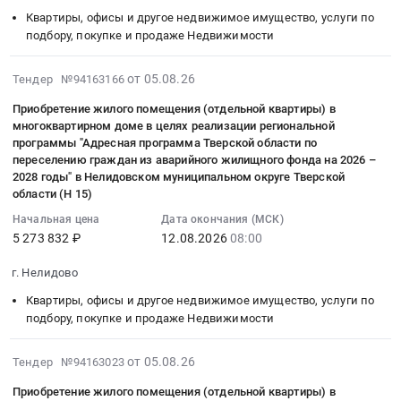
по
"Адресная
область
(отдельной
на
округе
годы"
Квартиры, офисы и другое недвижимое имущество, услуги по
переселению
программа
Квартиры,
квартиры)
приобретение
Тверской
в
подбору, покупке и продаже Недвижимости
граждан
Тверской
офисы
в
жилого
области
Нелидовском
из
области
и
многоквартирном
помещения
(Н
муниципальном
2026-
от 05.08.26
аварийного
Тендер №94163166
по
другое
доме
(отдельной
37)
округе
08-
жилищного
переселению
недвижимое
в
квартиры)
Приобретение жилого помещения (отдельной квартиры) в
at
Тверской
05
фонда
граждан
имущество,
целях
многоквартирном доме в целях реализации региональной
в
г.
области
15:37:30
на
из
услуги
программы "Адресная программа Тверской области по
реализации
многоквартирном
Нелидово,
(Н
:
2026
аварийного
переселению граждан из аварийного жилищного фонда на 2026 –
по
региональной
доме
Тверская
14)
2026-
2028 годы" в Нелидовском муниципальном округе Тверской
–
жилищного
подбору,
программы
в
область
Тендер
08-
области (Н 15)
2028
фонда
покупке
"Адресная
целях
,
на
12
годы"
на
Начальная цена
Дата окончания (МСК)
и
программа
реализации
Russia,
приобретение
08:00:00
в
2026
5 273 832 ₽
12.08.2026
08:00
продаже
Тверской
региональной
RU
жилого
:
Нелидовском
–
Недвижимости
области
программы
Тверская
помещения
Тендер
г. Нелидово
муниципальном
2028
Предмет
по
"Адресная
область
(отдельной
на
округе
годы"
тендера:
Квартиры, офисы и другое недвижимое имущество, услуги по
переселению
программа
Квартиры,
квартиры)
приобретение
Тверской
в
подбору, покупке и продаже Недвижимости
Приобретение
граждан
Тверской
офисы
в
жилого
области
Нелидовском
жилого
из
области
и
многоквартирном
помещения
(Н
муниципальном
2026-
помещения
от 05.08.26
аварийного
Тендер №94163023
по
другое
доме
(отдельной
1)
округе
08-
(отдельной
жилищного
переселению
недвижимое
в
квартиры)
Приобретение жилого помещения (отдельной квартиры) в
at
Тверской
05
квартиры)