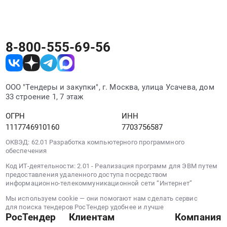
область,
отрасль, заказчика или ключевые слова.
Ржевский
МО,
сельское
8-800-555-69-56
поселение
Победа
(полигон
ТБО)
ООО "Тендеры и закупки", г. Москва, улица Усачева, дом
для
33 строение 1, 7 этаж
нужд
ОГРН
ИНН
ООО
1117746910160
7703756587
"ТСАХ".
Цена:
ОКВЭД: 62.01 Разработка компьютерного программного
27370000
обеспечения
руб.
Код ИТ-деятельности: 2.01 - Реализация программ для ЭВМ путем
предоставления удаленного доступа посредством
информационно-телекоммуникационной сети “Интернет”
Мы используем cookie — они помогают нам сделать сервис
для поиска тендеров РосТендер удобнее и лучше
РосТендер
Клиентам
Компания