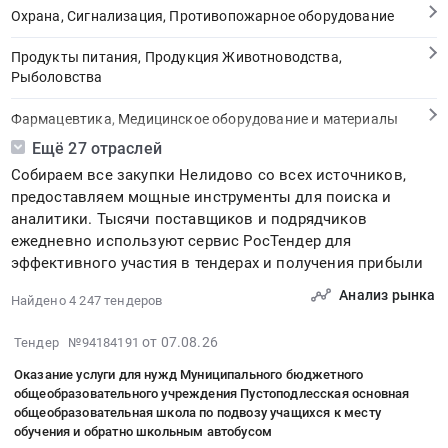
Охрана, Сигнализация, Противопожарное оборудование
Продукты питания, Продукция Животноводства,
Рыболовства
Фармацевтика, Медицинское оборудование и материалы
Ещё 27 отраслей
Медицинские и Оздоровительные услуги
Собираем все закупки Нелидово со всех источников,
предоставляем мощные инструменты для поиска и
Мебель, Компьютеры и Периферия, Канцтовары, Бытовая
аналитики. Тысячи поставщиков и подрядчиков
техника
ежедневно используют сервис РосТендер для
эффективного участия в тендерах и получения прибыли
Связь, Информационные технологии
Анализ рынка
Найдено 4 247 тендеров
Грузовые и пассажирские перевозки, Транспортные услуги
2026-
от 07.08.26
Тендер №94184191
Полиграфия
08-
Оказание услуги для нужд Муниципального бюджетного
07
Реклама, Дизайн, Маркетинг, Теле и радиовещание
общеобразовательного учреждения Пустоподлесская основная
05:34:19
общеобразовательная школа по подвозу учащихся к месту
:
Топливо, Уголь, Продукция нефтепереработки
обучения и обратно школьным автобусом