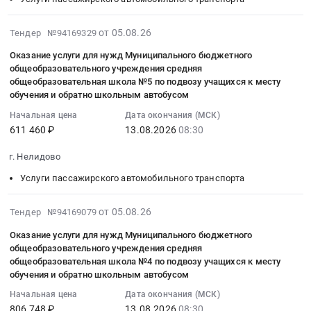
в
Тендер
2026
Тверской
школа
RU
жилого
Нелидовском
на
–
области
по
Тверская
помещения
2026-
от 05.08.26
муниципальном
Тендер №94169329
оказание
2028
по
подвозу
область
(отдельной
08-
округе
услуги
годы"
переселению
учащихся
Оказание услуги для нужд Муниципального бюджетного
Квартиры,
квартиры)
05
Тверской
для
в
общеобразовательного учреждения средняя
граждан
к
офисы
в
17:59:27
области
нужд
Нелидовском
общеобразовательная школа №5 по подвозу учащихся к месту
из
месту
и
многоквартирном
:
(Н
Муниципального
обучения и обратно школьным автобусом
муниципальном
аварийного
обучения
другое
доме
2026-
32)
бюджетного
округе
жилищного
Начальная цена
Дата окончания (МСК)
и
недвижимое
в
08-
at
общеобразовательного
Тверской
611 460 ₽
13.08.2026
08:30
фонда
обратно
имущество,
целях
13
г.
учреждения
области
на
школьным
услуги
реализации
08:30:00
Нелидово,
Земцовская
(Н
г. Нелидово
2026
автобусом
по
региональной
:
Тверская
средняя
86)
–
Тендер
Услуги пассажирского автомобильного транспорта
подбору,
программы
Тендер
область
общеобразовательная
Тендер
2028
на
покупке
"Адресная
на
,
школа
на
годы"
оказание
2026-
и
от 05.08.26
Тендер №94169079
программа
оказание
Russia,
по
приобретение
в
услуги
08-
продаже
Тверской
услуги
RU
подвозу
жилого
Оказание услуги для нужд Муниципального бюджетного
Нелидовском
для
05
Недвижимости
области
для
Тверская
учащихся
общеобразовательного учреждения средняя
помещения
муниципальном
нужд
17:52:39
Предмет
по
нужд
общеобразовательная школа №4 по подвозу учащихся к месту
область
к
(отдельной
округе
Муниципального
:
тендера:
переселению
Муниципального
обучения и обратно школьным автобусом
Квартиры,
месту
квартиры)
Тверской
бюджетного
2026-
Приобретение
граждан
бюджетного
офисы
обучения
в
Начальная цена
Дата окончания (МСК)
области
общеобразовательного
08-
жилого
из
общеобразовательного
и
и
806 748 ₽
13.08.2026
08:30
многоквартирном