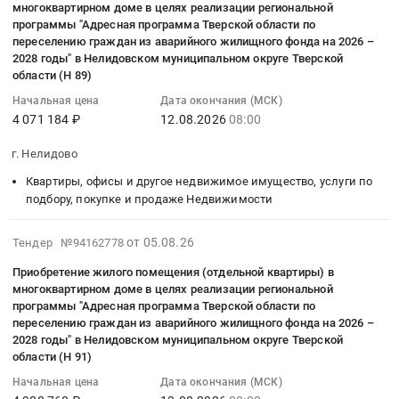
фонда
граждан
имущество,
целях
многоквартирном доме в целях реализации региональной
в
г.
области
15:34:33
в
на
из
услуги
программы "Адресная программа Тверской области по
реализации
многоквартирном
Нелидово,
(Н
:
многоквартирном
2026
аварийного
переселению граждан из аварийного жилищного фонда на 2026 –
по
региональной
доме
Тверская
21)
2026-
доме
2028 годы" в Нелидовском муниципальном округе Тверской
–
жилищного
подбору,
программы
в
область
Тендер
08-
области (Н 89)
в
2028
фонда
покупке
"Адресная
целях
,
на
12
целях
годы"
на
Начальная цена
Дата окончания (МСК)
и
программа
реализации
Russia,
приобретение
08:00:00
реализации
в
2026
4 071 184 ₽
12.08.2026
08:00
продаже
Тверской
региональной
RU
жилого
:
региональной
Нелидовском
–
Недвижимости
области
программы
Тверская
помещения
Тендер
г. Нелидово
программы
муниципальном
2028
Предмет
по
"Адресная
область
(отдельной
на
"Адресная
округе
годы"
тендера:
Квартиры, офисы и другое недвижимое имущество, услуги по
переселению
программа
Квартиры,
квартиры)
приобретение
программа
Тверской
в
подбору, покупке и продаже Недвижимости
Приобретение
граждан
Тверской
офисы
в
жилого
Тверской
области
Нелидовском
жилого
из
области
и
многоквартирном
помещения
области
(Н
муниципальном
2026-
помещения
от 05.08.26
аварийного
Тендер №94162778
по
другое
доме
(отдельной
по
90)
округе
08-
(отдельной
жилищного
переселению
недвижимое
в
квартиры)
переселению
Приобретение жилого помещения (отдельной квартиры) в
at
Тверской
05
квартиры)
фонда
граждан
имущество,
целях
многоквартирном доме в целях реализации региональной
в
граждан
г.
области
15:23:26
в
на
из
услуги
программы "Адресная программа Тверской области по
реализации
многоквартирном
из
Нелидово,
(Н
:
многоквартирном
2026
аварийного
переселению граждан из аварийного жилищного фонда на 2026 –
по
региональной
доме
аварийного
Тверская
92)
2026-
доме
2028 годы" в Нелидовском муниципальном округе Тверской
–
жилищного
подбору,
программы
в
жилищного
область
Тендер
08-
области (Н 91)
в
2028
фонда
покупке
"Адресная
целях
фонда
,
на
13
целях
годы"
на
Начальная цена
Дата окончания (МСК)
и
программа
реализации
на
Russia,
приобретение
08:00:00
реализации