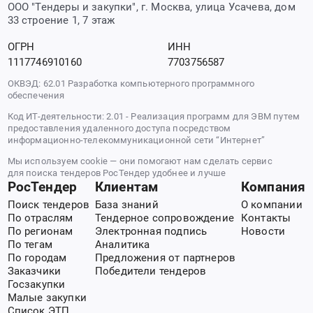
ООО "Тендеры и закупки", г. Москва, улица Усачева, дом
33 строение 1, 7 этаж
ОГРН
ИНН
1117746910160
7703756587
ОКВЭД: 62.01 Разработка компьютерного программного
обеспечения
Код ИТ-деятельности: 2.01 - Реализация программ для ЭВМ путем
предоставления удаленного доступа посредством
информационно-телекоммуникационной сети “Интернет”
Мы используем cookie — они помогают нам сделать сервис
для поиска тендеров РосТендер удобнее и лучше
РосТендер
Клиентам
Компания
Поиск тендеров
База знаний
О компании
По отраслям
Тендерное сопровождение
Контакты
По регионам
Электронная подпись
Новости
По тегам
Аналитика
По городам
Предложения от партнеров
Заказчики
Победители тендеров
Госзакупки
Малые закупки
Список ЭТП