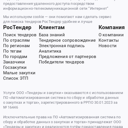
предоставления удаленного доступа посредством
информационно-телекоммуникационной сети “Интернет”
Мы используем cookie — они помогают нам сделать сервис
для поиска тендеров РосТендер удобнее и лучше
РосТендер
Клиентам
Компания
Поиск тендеров
База знаний
О компании
По отраслям
Тендерное сопровождение
Контакты
По регионам
Электронная подпись
Новости
По тегам
Аналитика
По городам
Предложения от партнеров
Заказчики
Победители тендеров
Госзакупки
Малые закупки
Список ЭТП
Услуги ООО «Тендеры и закупки» оказываются с использованием
ПО «Автоматизированная система по сбору и обработке данных
о закупках и торгах», зарегистрированного в РРПО 30.01.2023 за
№ 16446
Исключительные права на ПО «Автоматизированная система по
сбору и обработке данных о закупках и торгах» принадлежат ООО
«Тендеры и закупки» и реализуются путём предоставления права