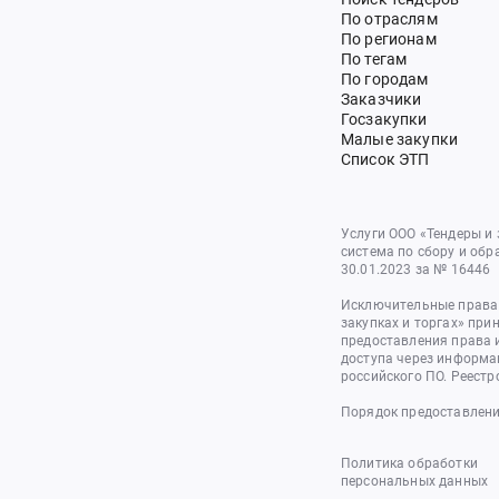
По отраслям
По регионам
По тегам
По городам
Заказчики
Госзакупки
Малые закупки
Список ЭТП
Услуги ООО «Тендеры и
система по сбору и обр
30.01.2023 за № 16446
Исключительные права 
закупках и торгах» при
предоставления права 
доступа через информа
российского ПО. Реестр
Порядок предоставлени
Политика обработки
персональных данных