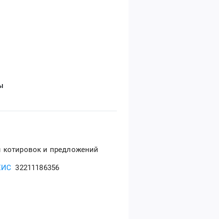
ы
 котировок и предложений
ЕИС
32211186356