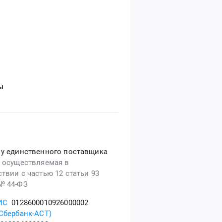
ы
 у единственного поставщика
, осуществляемая в
ствии с частью 12 статьи 93
№ 44-ФЗ
ИС
0128600010926000002
(Сбербанк-АСТ)