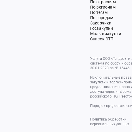
По отраслям
По регионам
По тегам
По городам
Заказчики
Госзакупки
Малые закупки
Список ЭТП
Услуги ООО «Тендеры и
система по сбору и обр
30.01.2023 за № 16446
Исключительные права 
закупках и торгах» при
предоставления права 
доступа через информа
российского ПО. Реестр
Порядок предоставлени
Политика обработки
персональных данных