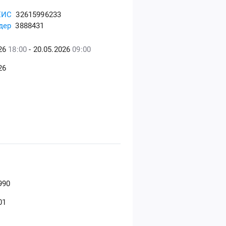
ЕИС
32615996233
дер
3888431
026
18:00
- 20.05.2026
09:00
26
990
01