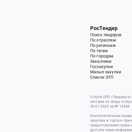
РосТендер
Поиск тендеров
По отраслям
По регионам
По тегам
По городам
Заказчики
Госзакупки
Малые закупки
Список ЭТП
Услуги ООО «Тендеры и
система по сбору и обр
30.01.2023 за № 16446
Исключительные права 
закупках и торгах» при
предоставления права 
доступа через информа