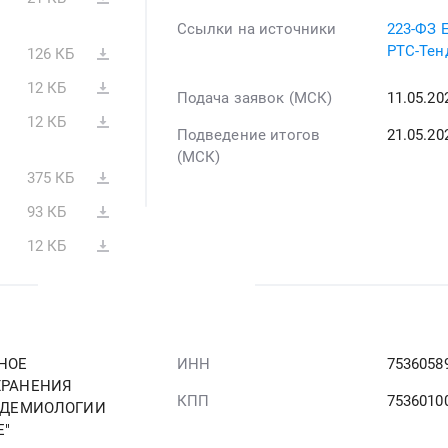
Ссылки на источники
223-ФЗ 
РТС-Тен
126 КБ
12 КБ
Подача заявок (МСК)
11.05.2
12 КБ
Подведение итогов
21.05.20
(МСК)
375 КБ
93 КБ
12 КБ
НОЕ
ИНН
7536058
ХРАНЕНИЯ
КПП
7536010
ИДЕМИОЛОГИИ
Е"