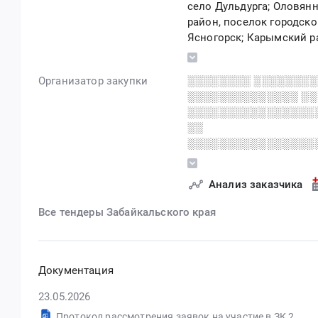
село Дульдурга; Оловян
район, поселок городско
Ясногорск; Карымский р
городского типа Карым
Забайкальский край
Организатор закупки
░░░░░░░░ ░░░░░░░░
░░░░░░░░░░░░░░ ░░
░░░░░░░░░░░░░░░░
░░
░░░░░░░░░░░░░░░░
░░░░░░░░░
Анализ заказчика
Все тендеры Забайкальского края
Документация
23.05.2026
Протокол рассмотрения заявок на участие в ЗК 2 или более рассматривается 1 или более допущено (системный) (76).docx