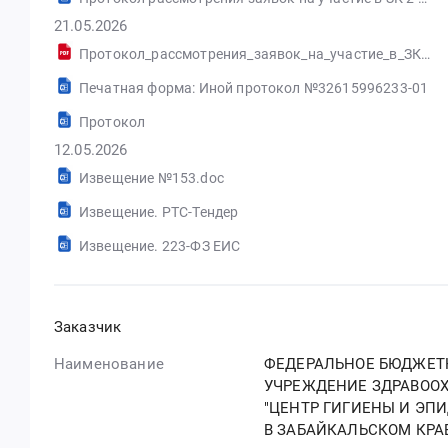
21.05.2026
Протокол_рассмотрения_заявок_на_участие_в_ЗК_2_или_более_рассматривается_1_или_более_допущено_(системный) (76).docx_с_данными_эл.подписей.pdf
Печатная форма: Иной протокол №32615996233-01
Протокол
12.05.2026
Извещение №153.doc
Извещение. РТС-Тендер
Извещение. 223-ФЗ ЕИС
Заказчик
Наименование
ФЕДЕРАЛЬНОЕ БЮДЖЕТ
УЧРЕЖДЕНИЕ ЗДРАВОО
"ЦЕНТР ГИГИЕНЫ И ЭП
В ЗАБАЙКАЛЬСКОМ КРА