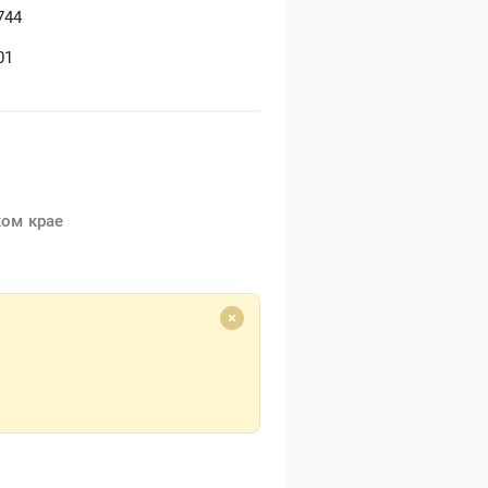
744
01
ком крае