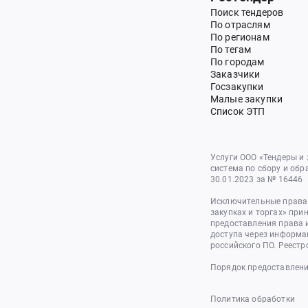
Поиск тендеров
По отраслям
По регионам
По тегам
По городам
Заказчики
Госзакупки
Малые закупки
Список ЭТП
Услуги ООО «Тендеры и
система по сбору и обр
30.01.2023 за № 16446
Исключительные права 
закупках и торгах» при
предоставления права 
доступа через информа
российского ПО. Реестр
Порядок предоставлени
Политика обработки