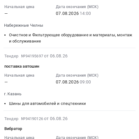
07
для
обслуживание
,
КАМАЗ
08:19:49
Начальная цена
Дата окончания (МСК)
сельхозмашин.
автомобильной
Russia,
Тендер:
—
07.08.2026
14:00
:
Цена:
и
RU
Запчасти
2026-
0
спецтехники
Татарстан
Набережные Челны
КАМАЗ
08-
руб.
Предмет
республика
at
07
Очистное и Фильтрующее оборудование и материалы, монтаж
тендера:
Запчасти
Республика
14:00:00
и обслуживание
ТНВД
для
Татарстан,
:
УТН
спецтехники
Татарстан
Тендер:
2026-
от 06.08.26
Тендер №94195697
ремонт.
Предмет
республика
Запчасти
08-
Цена:
тендера:
поставка автошин
,
для
06
0
Запчасти
Russia,
ТО
16:33:04
Начальная цена
Дата окончания (МСК)
руб.
Трактора.
RU
—
07.08.2026
09:00
-
:
Цена:
Татарстан
фильтр
2026-
0
г. Казань
республика
осушителя
08-
руб.
Запчасти
WABCO
07
Шины для автомобилей и спецтехники
для
Тендер:
09:00:00
спецтехники
Запчасти
:
2026-
от 06.08.26
Тендер №94190126
Предмет
для
Тендер
08-
тендера:
Вибратор
ТО
на
06
Запчасти
-
поставку
14:32:02
Начальная цена
Дата окончания (МСК)