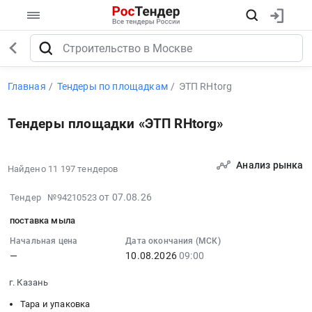
Главная
Тендеры по площадкам
ЭТП RHtorg
Тендеры площадки «ЭТП RHtorg»
Анализ рынка
Найдено 11 197 тендеров
2026-
от 07.08.26
Тендер №94210523
08-
поставка мыла
07
12:22:51
Начальная цена
Дата окончания (МСК)
—
10.08.2026
09:00
:
2026-
г. Казань
08-
10
Тара и упаковка