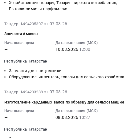
09:00:00
Хозяйственные товары, Товары широкого потребления,
Бытовая химия и парфюмерия
:
Тендер
2026-
на
от 07.08.26
Тендер №94205307
08-
поставку
Запчасти Амазон
07
мыла
09:49:01
Начальная цена
Дата окончания (МСК)
Тендер
—
10.08.2026
12:00
:
на
2026-
поставку
Республика Татарстан
08-
мыла
10
at
Запчасти для спецтехники
12:00:00
Оборудование, инвентарь, товары для сельского хозяйства
г.
:
Казань,
Тендер:
Татарстан
2026-
от 07.08.26
Тендер №94203288
Запчасти
республика
08-
Изготовление карданных валов по образцу для сельхозмашин
Амазон
,
07
Тендер:
Russia,
09:21:26
Начальная цена
Дата окончания (МСК)
—
08.08.2026
10:27
Запчасти
RU
:
Амазон
Татарстан
2026-
Республика Татарстан
at
республика
08-