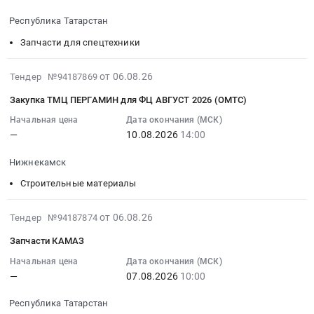
и
Предмет
Татарстан
для
2026-
обслуживание
тендера:
Республика Татарстан
республика
ЦОИК
08-
Предмет
поставка
Строительное
(ОМТС)
07
Запчасти для спецтехники
тендера:
автошин.
оборудование
Тендер
11:00:00
Запчасти
Цена:
Предмет
на
:
2026-
от 06.08.26
Тендер №94187869
для
0
тендера:
закупку
Тендер:
08-
ТО
руб.
Вибратор.
Закупка ТМЦ ПЕРГАМИН для ФЦ АВГУСТ 2026 (ОМТС)
ТМЦ
Запчасти
07
-
Цена:
Лестницы
JCB
13:31:33
Начальная цена
Дата окончания (МСК)
фильтр
0
для
Тендер:
—
10.08.2026
14:00
:
осушителя
руб.
ЦОИК
Запчасти
2026-
WABCO.
Нижнекамск
(ОМТС)
JCB
08-
Цена:
at
at
10
Строительные материалы
0
г.
Республика
14:00:00
руб.
Нижнекамск,
Татарстан,
:
2026-
от 06.08.26
Тендер №94187874
Татарстан
Татарстан
Тендер
08-
республика
Запчасти КАМАЗ
республика
на
06
,
,
закупку
14:01:45
Начальная цена
Дата окончания (МСК)
Russia,
Russia,
ТМЦ
—
07.08.2026
10:00
:
RU
RU
ПЕРГАМИН
2026-
Татарстан
Татарстан
Республика Татарстан
для
08-