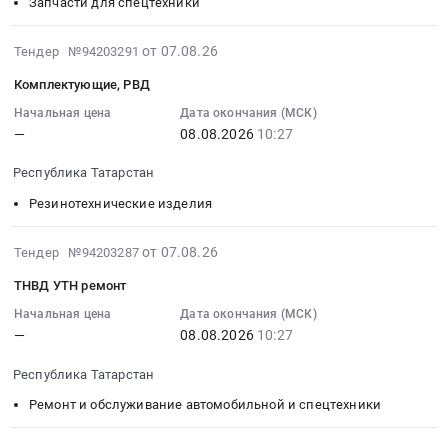
Республика
Тара
08
Запчасти для спецтехники
Татарстан,
и
10:27:00
Татарстан
упаковка
:
2026-
от 07.08.26
Тендер №94203291
республика
Предмет
Тендер
08-
Комплектующие, РВД
,
тендера:
на
07
Russia,
поставка
изготовление
09:21:26
Начальная цена
Дата окончания (МСК)
RU
мыла.
карданных
—
08.08.2026
10:27
:
Татарстан
Цена:
валов
2026-
Республика Татарстан
республика
0
по
08-
Запчасти
руб.
образцу
08
Резинотехнические изделия
для
для
10:27:00
спецтехники
сельхозмашин
:
2026-
от 07.08.26
Тендер №94203287
Предмет
Тендер
Тендер
08-
тендера:
ТНВД УТН ремонт
на
на
07
Запчасти
изготовление
комплектующие,
08:48:02
Начальная цена
Дата окончания (МСК)
Амазон.
карданных
РВД
—
08.08.2026
10:27
:
Цена:
валов
Тендер
2026-
0
по
Республика Татарстан
на
08-
руб.
образцу
комплектующие,
08
Ремонт и обслуживание автомобильной и спецтехники
для
РВД
10:27:00
сельхозмашин
at
: