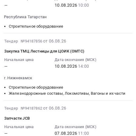
КАМАЗ.
фильтр
автошин
—
10.08.2026
10:00
:
Цена:
осушителя
Тендер
2026-
0
Республика Татарстан
WABCO
на
08-
руб.
at
поставку
10
Строительное оборудование
Набережные
автошин
10:00:00
Челны,
at
:
2026-
от 06.08.26
Тендер №94187856
Татарстан
г.
Тендер
08-
республика
Закупка ТМЦ Лестницы для ЦОИК (ОМТС)
Казань,
на
07
,
Татарстан
вибратор
13:31:33
Начальная цена
Дата окончания (МСК)
Russia,
республика
Тендер
—
10.08.2026
14:00
:
RU
,
на
2026-
Татарстан
Russia,
г. Нижнекамск
вибратор
08-
республика
RU
at
10
Строительное оборудование
Очистное
Татарстан
Республика
14:00:00
Железнодорожные составы, Локомотивы, Вагоны и их части
и
республика
Татарстан,
:
Фильтрующее
Шины
Татарстан
Тендер
2026-
от 06.08.26
Тендер №94187862
оборудование
для
республика
на
08-
и
автомобилей
Запчасти JCB
,
закупку
06
материалы,
и
Russia,
ТМЦ
14:01:45
Начальная цена
Дата окончания (МСК)
монтаж
спецтехники
RU
—
07.08.2026
11:00
Лестницы
: