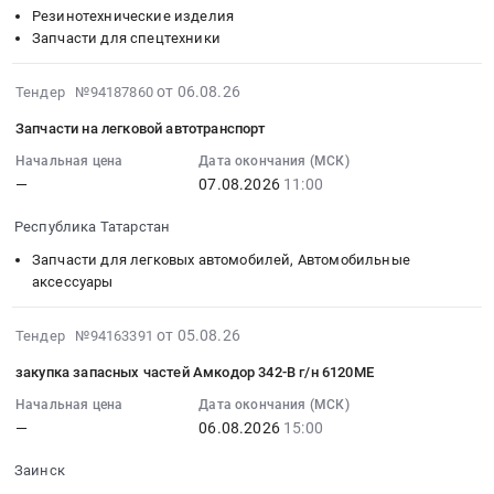
республика
республика
ФЦ
07
Резинотехнические изделия
Строительное
Запчасти
АВГУСТ
10:00:00
Запчасти для спецтехники
оборудование
для
2026
:
Предмет
спецтехники
(ОМТС)
Тендер:
2026-
от 06.08.26
Тендер №94187860
тендера:
Предмет
Тендер
Запчасти
08-
Закупка
тендера:
Запчасти на легковой автотранспорт
на
КАМАЗ
06
ТМЦ
Запчасти
закупку
Тендер:
13:31:03
Начальная цена
Дата окончания (МСК)
Лестницы
JCB.
ТМЦ
—
07.08.2026
11:00
Запчасти
:
для
Цена:
ПЕРГАМИН
КАМАЗ
2026-
ЦОИК
0
Республика Татарстан
для
at
08-
(ОМТС).
руб.
ФЦ
Республика
07
Запчасти для легковых автомобилей, Автомобильные
Цена:
АВГУСТ
Татарстан,
11:00:00
аксессуары
0
2026
Татарстан
:
руб.
(ОМТС)
республика
Тендер:
2026-
от 05.08.26
Тендер №94163391
at
,
Запчасти
08-
закупка запасных частей Амкодор 342-В г/н 6120МЕ
Нижнекамск,
Russia,
на
06
Татарстан
RU
легковой
10:26:06
Начальная цена
Дата окончания (МСК)
республика
Татарстан
—
06.08.2026
15:00
автотранспорт
:
,
республика
Тендер:
2026-
Заинск
Russia,
Резинотехнические
Запчасти
08-