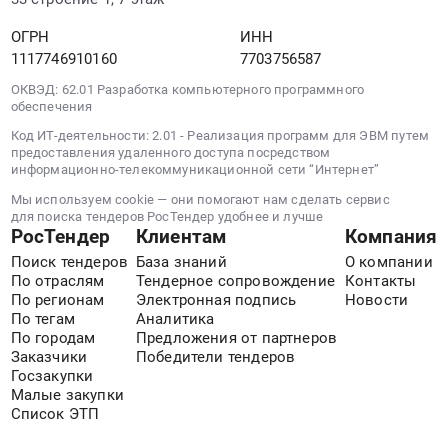
0
запасных
монтаж
руб.
ОГРН
ИНН
частей
и
1117746910160
7703756587
для
обслуживание
проведения
Предмет
ОКВЭД: 62.01 Разработка компьютерного программного
ТО-2.
тендера:
обеспечения
Цена:
Запчасти/
Код ИТ-деятельности: 2.01 - Реализация программ для ЭВМ путем
0
оборудование
предоставления удаленного доступа посредством
руб.
информационно-телекоммуникационной сети “Интернет”
(КС).
Цена:
Мы используем cookie — они помогают нам сделать сервис
0
для поиска тендеров РосТендер удобнее и лучше
РосТендер
Клиентам
Компания
руб.
Поиск тендеров
База знаний
О компании
По отраслям
Тендерное сопровождение
Контакты
По регионам
Электронная подпись
Новости
По тегам
Аналитика
По городам
Предложения от партнеров
Заказчики
Победители тендеров
Госзакупки
Малые закупки
Список ЭТП