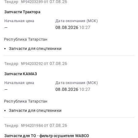
2026-
от 07.08.26
Тендер №94203289
at
Республика
Тендер:
08-
Республика
Запчасти Трактора
Татарстан,
ТНВД
07
Татарстан,
Татарстан
УТН
08:48:02
Начальная цена
Дата окончания (МСК)
Татарстан
республика
ремонт
—
08.08.2026
10:27
:
республика
,
Тендер:
2026-
,
Russia,
Республика Татарстан
ТНВД
08-
Russia,
RU
УТН
08
Запчасти для спецтехники
RU
Татарстан
ремонт
10:27:00
Татарстан
республика
at
:
2026-
от 07.08.26
Тендер №94203292
республика
Резинотехнические
Республика
Тендер:
08-
Запчасти
изделия
Запчасти КАМАЗ
Татарстан,
Запчасти
07
для
Предмет
Татарстан
Трактора
08:48:02
Начальная цена
Дата окончания (МСК)
спецтехники
тендера:
республика
Тендер:
—
08.08.2026
10:27
:
Предмет
Комплектующие,
,
Запчасти
2026-
тендера:
РВД.
Russia,
Республика Татарстан
Трактора
08-
Изготовление
Цена:
RU
at
08
Запчасти для спецтехники
карданных
0
Татарстан
Республика
10:27:00
валов
руб.
республика
Татарстан,
:
2026-
от 07.08.26
Тендер №94201984
по
Ремонт
Татарстан
Тендер:
08-
образцу
и
Запчасти для ТО - фильтр осушителя WABCO
республика
Запчасти