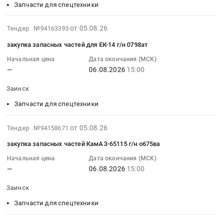
RU
изделия
на
06
Запчасти для спецтехники
Татарстан
Предмет
легковой
15:00:00
республика
тендера:
автотранспорт
:
2026-
от 05.08.26
Тендер №94163393
Строительные
Запчасти
at
Тендер
08-
материалы
закупка запасных частей для ЕК-14 г/н 0798ат
КАМАЗ.
Республика
на
06
Предмет
Цена:
Татарстан,
закупку
11:27:08
Начальная цена
Дата окончания (МСК)
тендера:
0
Татарстан
запасных
—
06.08.2026
15:00
:
Закупка
руб.
республика
частей
2026-
ТМЦ
Заинск
,
Амкодор
08-
ПЕРГАМИН
Russia,
342-
06
Запчасти для спецтехники
для
RU
В
15:00:00
ФЦ
Татарстан
г/
:
2026-
от 05.08.26
Тендер №94158671
АВГУСТ
республика
н
Тендер
08-
2026
Запчасти
закупка запасных частей КамАЗ-65115 г/н о675ва
6120МЕ
на
06
(ОМТС).
для
Тендер
закупку
11:27:08
Начальная цена
Дата окончания (МСК)
Цена:
легковых
на
запасных
—
06.08.2026
15:00
:
0
автомобилей,
закупку
частей
2026-
руб.
Автомобильные
запасных
Заинск
для
08-
аксессуары
частей
ЕК-14
06
Запчасти для спецтехники
Предмет
Амкодор
г/
15:00:00
тендера: