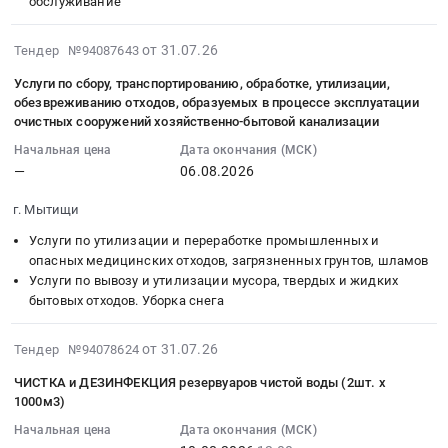
ИНЖЕНЕРНЫХ
00:00:00
обслуживание
–
СИСТЕМ
:
более
at
Тендер
2026-
21
от 31.07.26
Тендер №94087643
г.
на
07-
000
Услуги по сбору, транспортированию, обработке, утилизации,
Долгопрудный,
чистку
31
м3)
обезвреживанию отходов, образуемых в процессе эксплуатации
Московская
и
17:56:23
по
очистных сооружений хозяйственно-бытовой канализации
область
дезинфекция
:
адресу:
Начальная цена
Дата окончания (МСК)
,
резервуаров
2026-
г.
—
06.08.2026
Russia,
чистой
08-
Москва,
RU
воды
06
Каширское
г. Мытищи
Московская
Тендер
00:00:00
шоссе,
Услуги по утилизации и переработке промышленных и
область
на
:
вл.1
опасных медицинских отходов, загрязненных грунтов, шламов
Ремонт
чистку
Тендер
Тендер
Услуги по вывозу и утилизации мусора, твердых и жидких
зданий
и
на
на
бытовых отходов. Уборка снега
и
дезинфекция
услуги
снос
сооружений
резервуаров
по
(демонтаж)
2026-
от 31.07.26
Тендер №94078624
Предмет
чистой
сбору,
зданий
07-
тендера:
воды
транспортированию,
и
ЧИСТКА и ДЕЗИНФЕКЦИЯ резервуаров чистой воды (2шт. х
31
СМР
at
обработке,
сооружений
1000м3)
14:02:32
–
г.
утилизации,
(строительный
Начальная цена
Дата окончания (МСК)
:
ОТДЕЛКА
Казань,
обезвреживанию
объем