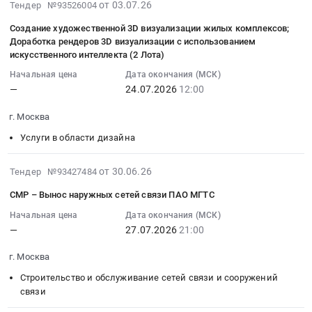
2026-
на
от 03.07.26
Тендер №93526004
архитектурных
RU
Тендер
-
транспортированию,
07-
комплектацию
макетов,
Москва
на
Разработка
обработке,
Создание художественной 3D визуализации жилых комплексов;
03
мебелью
Жилой
город
СМР
и
Доработка рендеров 3D визуализации с использованием
утилизации,
17:50:18
и
комплекс
Ремонт
–
искусственного интеллекта (2 Лота)
устройство
обезвреживанию
:
оборудованием
ГК
зданий
ОТДЕЛКА
ОГРАЖДЕНИЯ
отходов,
Начальная цена
Дата окончания (МСК)
2026-
ПОЛИКЛИНИКИ
Гранель
и
КВАРТИР
КОТЛОВАНА
образуемых
—
24.07.2026
12:00
07-
смешанного
at
сооружений
(252
(более
в
24
типа
г.
Предмет
шт.)
9
г. Москва
процессе
12:00:00
на
Москва,
тендера:
и
900
эксплуатации
Услуги в области дизайна
:
400
Московская
СМР
монтаж
м3).
очистных
Тендер
пос./
область,
–
ВНУТРЕННИХ
Цена:
сооружений
2026-
на
от 30.06.26
Тендер №93427484
смену
г.
ОТДЕЛКА
ИНЖЕНЕРНЫХ
0
хозяйственно-
07-
создание
ЖК
Уфа,
КВАРТИР
СИСТЕМ:-
руб.
СМР – Вынос наружных сетей связи ПАО МГТС
бытовой
28
художественной
Новая
Башкортостан
(297
Стиль
канализации.
14:41:29
Начальная цена
Дата окончания (МСК)
3D
Алексеевская
республика
шт.)
отделки:
Цена:
—
27.07.2026
21:00
:
визуализации
роща
Московская
и
КЛАССИЧЕСКИЙ
0
2026-
жилых
Тендер
область
монтаж
(120
г. Москва
руб.
07-
комплексов;
на
Москва
ВНУТРЕННИХ
шт.);-
27
Строительство и обслуживание сетей связи и сооружений
Доработка
комплектацию
город
ИНЖЕНЕРНЫХ
Стиль
21:00:00
связи
рендеров
мебелью
,
СИСТЕМ.
отделки:
:
3D
и