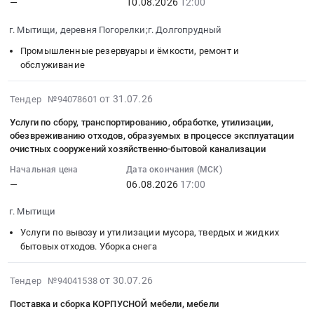
—
10.08.2026
12:00
2026-
и
Татарстан
отходов,
–
08-
монтаж
республика
образуемых
более
г. Мытищи, деревня Погорелки;г. Долгопрудный
10
ВНУТРЕННИХ
,
в
21
Промышленные резервуары и ёмкости, ремонт и
12:00:00
ИНЖЕНЕРНЫХ
Russia,
процессе
000
обслуживание
:
СИСТЕМ.
RU
эксплуатации
м3)
Тендер
Цена:
Татарстан
очистных
по
2026-
на
от 31.07.26
Тендер №94078601
0
республика
сооружений
адресу:
07-
чистку
руб.
Промышленные
хозяйственно-
г.
Услуги по сбору, транспортированию, обработке, утилизации,
31
и
резервуары
бытовой
Москва,
обезвреживанию отходов, образуемых в процессе эксплуатации
14:00:49
ДЕЗИНФЕКЦИЯ
очистных сооружений хозяйственно-бытовой канализации
и
канализации
Каширское
:
резервуаров
ёмкости,
Тендер
шоссе,
Начальная цена
Дата окончания (МСК)
2026-
чистой
ремонт
на
вл.1
—
06.08.2026
17:00
08-
воды
и
услуги
at
06
(2шт.
обслуживание
г. Мытищи
по
г.
17:00:00
х
Предмет
сбору,
Москва,
Услуги по вывозу и утилизации мусора, твердых и жидких
:
1000м3)
тендера:
транспортированию,
Москва
бытовых отходов. Уборка снега
Тендер
Тендер
Чистка
обработке,
город
на
на
и
утилизации,
,
2026-
от 30.07.26
Тендер №94041538
услуги
чистку
дезинфекция
обезвреживанию
Russia,
07-
по
и
резервуаров
Поставка и сборка КОРПУСНОЙ мебели, мебели
отходов,
RU
30
сбору,