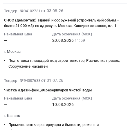
12:00:00
:
2026-
от 03.08.26
Тендер №94102731
Тендер
08-
СНОС (демонтаж) зданий и сооружений (строительный объем –
на
03
более 21 000 м3) по адресу: г. Москва, Каширское шоссе, вл. 1
СМР
12:38:02
–
Начальная цена
Дата окончания (МСК)
:
—
20.08.2026
11:59
ОТДЕЛКА
2026-
и
08-
г. Москва
монтаж
20
ВНУТРЕННИХ
Подготовка площадей под строительство, Расчистка просек,
11:59:00
ИНЖЕНЕРНЫХ
Сооружение насыпей
:
СИСТЕМ
Тендер
Тендер
2026-
на
от 31.07.26
Тендер №94087638
на
07-
снос
Чистка и дезинфекция резервуаров чистой воды
СМР
31
(демонтаж)
–
17:56:23
Начальная цена
Дата окончания (МСК)
зданий
ОТДЕЛКА
—
10.08.2026
:
и
и
2026-
сооружений
г. Казань
монтаж
08-
(строительный
ВНУТРЕННИХ
10
объем
Промышленные резервуары и ёмкости, ремонт и