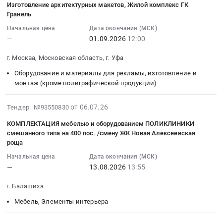
м3)
RU
Изготовление архитектурных макетов, Жилой комплекс ГК
отходов,
20
Тендер
–
тендера:
at
Московская
Гранель
образуемых
12:44:09
на
ОТДЕЛКА
Поставка
г.
область
Начальная цена
Дата окончания (МСК)
в
:
СМР
КВАРТИР
и
Москва,
Услуги
—
01.09.2026
12:00
процессе
2026-
–
(252
сборка
Москва
по
эксплуатации
09-
ОТДЕЛКА
шт.)
КОРПУСНОЙ
город
вывозу
г. Москва, Московская область, г. Уфа
очистных
01
КВАРТИР
и
мебели,
,
и
сооружений
Оборудование и материалы для рекламы, изготовление и
12:00:00
(297
монтаж
мебели
Russia,
утилизации
монтаж (кроме полиграфической продукции)
хозяйственно-
:
шт.)
ВНУТРЕННИХ
ИНДИВИДУАЛЬНОГО
RU
мусора,
бытовой
Тендер
и
ИНЖЕНЕРНЫХ
ИЗГОТОВЛЕНИЯ.
Москва
твердых
канализации.
2026-
на
от 06.07.26
Тендер №93550830
монтаж
СИСТЕМ:-
Цена:
город
и
Цена:
07-
изготовление
ВНУТРЕННИХ
Стиль
0
Строительно-
жидких
КОМПЛЕКТАЦИЯ мебелью и оборудованием ПОЛИКЛИНИКИ
0
06
архитектурных
ИНЖЕНЕРНЫХ
отделки:
руб.
монтажные
бытовых
смешанного типа на 400 пос. /смену ЖК Новая Алексеевская
руб.
16:26:37
макетов,
СИСТЕМ
КЛАССИЧЕСКИЙ
работы,
роща
отходов.
:
Жилой
at
(120
Монтаж
Уборка
Начальная цена
Дата окончания (МСК)
2026-
комплекс
г.
шт.);-
конструкций
снега
—
13.08.2026
13:55
08-
ГК
Москва,
Стиль
и
Предмет
13
Гранель
Москва
отделки:
ограждений
г. Балашиха
тендера:
13:55:00
Тендер
город
СОВРЕМЕННЫЙ
Предмет
Услуги
Мебель, Элементы интерьера
:
на
,
(132
тендера:
по
Тендер
изготовление
Russia,
шт.)
СМР
сбору,