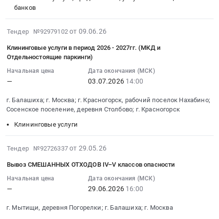
ливневой
тендера:
Алексеевская
Цена:
банков
г.
–
:
–
канализации
Создание
роща.
0
Балашиха;
2БКТП-1000/10/0,4
Тендер
Вынос
at
художественной
Цена:
руб.
2026-
г.
кВ
на
от 09.06.26
Тендер №92979102
наружных
г.
3D
0
07-
Мытищи,
at
оказание
сетей
Москва,
визуализации
руб.
Клининговые услуги в период 2026 - 2027гг. (МКД и
01
деревня
г.
услуг
связи
Москва
жилых
Отдельностоящие паркинги)
20:31:24
Погорелки;
Видное,
ИНТЕРНЕТ-
ПАО
город
комплексов;
Начальная цена
Дата окончания (МСК)
:
Сосенское
деревня
ЭКВАЙРИНГА
МГТС.
,
Доработка
—
03.07.2026
14:00
2026-
поселение,
Спасское,
для
Цена:
Russia,
рендеров
07-
деревня
Московская
сервиса
0
RU
3D
г. Балашиха; г. Москва; г. Красногорск, рабочий поселок Нахабино;
03
Столбово;
область
онлайн-
руб.
Москва
визуализации
Сосенское поселение, деревня Столбово; г. Красногорск
14:00:00
Московская
,
бронирований
город
с
Клининговые услуги
:
обл,
Russia,
Тендер
Строительство
использованием
Тендер
Московская
RU
на
и
искусственного
2026-
на
от 29.05.26
область
Московская
Тендер №92726337
оказание
ремонт
интеллекта
06-
клининговые
Москва
область
услуг
трубопроводов
(2
Вывоз СМЕШАННЫХ ОТХОДОВ IV–V классов опасности
29
услуги
город
Строительство
ИНТЕРНЕТ-
и
Лота).
20:11:24
Начальная цена
Дата окончания (МСК)
в
,
и
ЭКВАЙРИНГА
прочих
Цена:
—
29.06.2026
16:00
:
период
Russia,
обслуживание
для
инженерных
0
2026-
2026-
RU
объектов
сервиса
коммуникаций
руб.
г. Мытищи, деревня Погорелки; г. Балашиха; г. Москва
06-
2027гг.
Московская
энергетики
онлайн-
Предмет