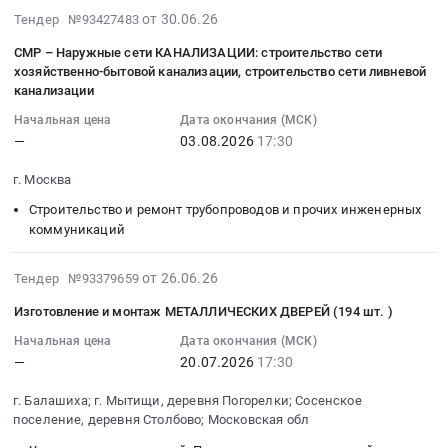
Russia,
Цена:
СОВРЕМЕННЫЙ
Тендер
2026-
визуализации
от 30.06.26
Тендер №93427483
оборудованием
RU
0
(132
на
08-
с
ПОЛИКЛИНИКИ
Башкортостан
руб.
шт.)
СМР – Наружные сети КАНАЛИЗАЦИИ: строительство сети
СМР
03
использованием
смешанного
республика
at
хозяйственно-бытовой канализации, строительство сети ливневой
–
15:21:34
искусственного
типа
Оборудование
канализации
Москва,
Вынос
:
интеллекта
на
и
Москва
Начальная цена
Дата окончания (МСК)
наружных
2026-
(2
400
материалы
город
—
03.08.2026
17:30
сетей
08-
Лота)
пос./
для
,
связи
03
Тендер
смену
рекламы,
Russia,
г. Москва
ПАО
17:30:00
на
ЖК
изготовление
RU
Строительство и ремонт трубопроводов и прочих инженерных
МГТС
:
создание
Новая
и
Москва
коммуникаций
Тендер
Тендер
художественной
Алексеевская
монтаж
город
на
на
3D
роща
(кроме
Ремонт
2026-
от 26.06.26
СМР
Тендер №93379659
СМР
визуализации
at
полиграфической
зданий
07-
–
–
жилых
г.
продукции)
и
Изготовление и монтаж МЕТАЛЛИЧЕСКИХ ДВЕРЕЙ (194 шт. )
20
Вынос
Наружные
комплексов;
Балашиха,
Предмет
сооружений
20:51:27
Начальная цена
Дата окончания (МСК)
наружных
сети
Доработка
Московская
тендера:
Предмет
—
20.07.2026
17:30
:
сетей
КАНАЛИЗАЦИИ:
рендеров
область
Изготовление
тендера:
2026-
связи
строительство
3D
,
архитектурных
СМР
г. Балашиха; г. Мытищи, деревня Погорелки; Сосенское
07-
ПАО
сети
визуализации
Russia,
макетов,
поселение, деревня Столбово; Московская обл
–
20
МГТС
хозяйственно-
с
RU
Жилой
ОТДЕЛКА