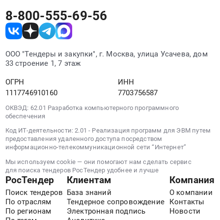
Москва;
руб.
услуг
at
г.
ИНТЕРНЕТ-
8-800-555-69-56
г.
Красногорск,
ЭКВАЙРИНГА
Мытищи,
рабочий
для
деревня
поселок
сервиса
Погорелки;
ООО "Тендеры и закупки", г. Москва, улица Усачева, дом
Нахабино;
онлайн-
33 строение 1, 7 этаж
г.
Сосенское
бронирований.
Балашиха;
поселение,
Цена:
ОГРН
ИНН
г.
деревня
0
1117746910160
7703756587
Москва,
Столбово;
руб.
Московская
ОКВЭД: 62.01 Разработка компьютерного программного
г.
обеспечения
область
Красногорск,
Москва
Московская
Код ИТ-деятельности: 2.01 - Реализация программ для ЭВМ путем
предоставления удаленного доступа посредством
город
область
информационно-телекоммуникационной сети “Интернет”
,
Москва
Russia,
Мы используем cookie — они помогают нам сделать сервис
город
для поиска тендеров РосТендер удобнее и лучше
RU
,
РосТендер
Клиентам
Компания
Московская
Russia,
Поиск тендеров
База знаний
О компании
область
RU
По отраслям
Тендерное сопровождение
Контакты
Услуги
Московская
По регионам
Электронная подпись
Новости
по
область