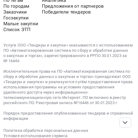
По тегам
Аналитика
утилизации
Клининговые
По городам
Предложения от партнеров
и
услуги
Заказчики
Победители тендеров
переработке
Госзакупки
Предмет
Малые закупки
промышленных
тендера:
Список ЭТП
и
Клининговые
опасных
услуги
медицинских
в
Услуги ООО «Тендеры и закупки» оказываются с использованием
ПО «Автоматизированная система по сбору и обработке данных
отходов,
период
о закупках и торгах», зарегистрированного в РРПО 30.01.2023 за
загрязненных
2026
№ 16446
грунтов,
-
шламов
Исключительные права на ПО «Автоматизированная система по
2027гг.
сбору и обработке данных о закупках и торгах» принадлежат ООО
Предмет
(МКД
«Тендеры и закупки» и реализуются путём предоставления права
тендера:
и
использования программы на условиях предоставления
Вывоз
удалённого доступа через информационно-
Отдельностоящие
телекоммуникационную сеть Интернет. ПО включено в реестр
СМЕШАННЫХ
паркинги).
российского ПО. Реестровая запись №16446 от 30.01.2023 г.
ОТХОДОВ
Цена:
IV–
0
Порядок предоставления опубликованных тендеров и справочной
информации
V
руб.
классов
Политика обработки персональных данных
опасности.
Условия использования сервиса