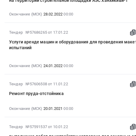
на территории строительной площадки АЭС Ханхикиви-1
17:18:02
:
Окончание (МСК)
28.02.2022
00:00
2022-
02-
28
2022-
Тендер №57686265
от 17.01.22
00:00:00
01-
:
Услуги аренде машин и оборудования для проведения маке
17
испытаний
Тендер
17:30:13
на
:
оказание
2022-
Окончание (МСК)
24.01.2022
00:00
услуг
01-
по
24
обслуживанию
00:00:00
2022-
Тендер №57606508
от 11.01.22
мобильных
:
01-
дизельных
Ремонт пруда-отстойника
Тендер
11
мачт
на
16:46:02
освещения
услуги
:
Окончание (МСК)
20.01.2021
00:00
на
аренде
2021-
территории
машин
01-
строительной
2022-
Тендер №57591537
от 10.01.22
и
20
площадки
01-
оборудования
00:00:00