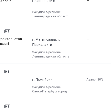
дания и
—
г. Сосновый Бор
Закупки в регионе
Ленинградская область
троительства
—
г. Матинсаари; г.
saari
Пархалахти
Закупки в регионе
Ленинградская область
г. Пюхяйоки
Аванс: 30%‍
Закупки в регионе
Санкт-Петербург город