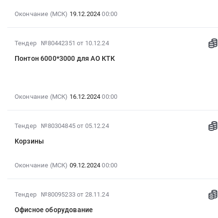
,
оборудование,
Тендер
руб.
г.
Russia,
Расходные
Окончание (МСК)
19.12.2024
00:00
на
Ижевск,
RU
материалы
офисное
Удмуртская
Удмуртская
к
оборудование
республика
республика
2024-
Тендер №80442351
от 10.12.24
офисному
(5
,
Благоустройство
12-
оборудованию
лотов)
Russia,
Понтон 6000*3000 для АО КТК
и
10
Предмет
Тендер
RU
озеленение
18:48:09
тендера:
на
Удмуртская
Предмет
:
поставка
офисное
республика
тендера:
2024-
офисного
оборудование
Окончание (МСК)
16.12.2024
00:00
Торговое
благоустройство
12-
оборудования.
(5
и
территории.
16
Цена:
лотов)
складское
Цена:
00:00:00
2024-
0
Тендер №80304845
от 05.12.24
at
оборудование,
0
:
12-
руб.
г.
Оборудование
Корзины
руб.
Тендер:
05
Ижевск,
для
Понтон
16:23:15
Удмуртская
хранения
6000*3000
:
Окончание (МСК)
09.12.2024
00:00
республика
Предмет
для
2024-
,
тендера:
АО
12-
Russia,
мебель.
2024-
Тендер №80095233
от 28.11.24
КТК
09
RU
Цена:
11-
Тендер:
00:00:00
Удмуртская
Офисное оборудование
0
28
Понтон
: