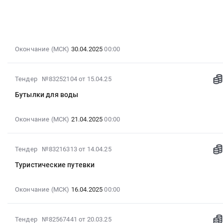
17:48:08
:
2025-
04-
30
Окончание (МСК)
30.04.2025
00:00
00:00:00
:
2025-
Тендер
Тендер №83252104
от 15.04.25
04-
на
Бутылки для воды
15
набор
18:30:56
подарочный
:
Окончание (МСК)
21.04.2025
00:00
Тендер
2025-
на
04-
набор
2025-
Тендер №83216313
от 14.04.25
21
подарочный
04-
00:00:00
at
Туристические путевки
14
:
г.
18:34:27
Тендер
Ижевск,
:
Окончание (МСК)
16.04.2025
00:00
на
Удмуртская
2025-
бутылки
республика
04-
для
,
2025-
Тендер №82567441
от 20.03.25
16