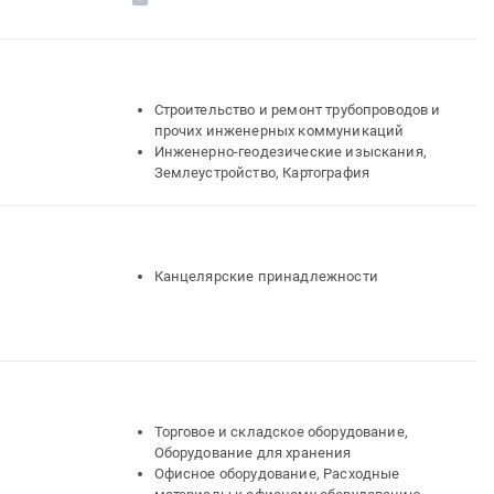
для презентаций и показов. Монтаж и
обслуживание
Контрольно-кассовое оборудование и
материалы, монтаж и обслуживание
Телекоммуникационное оборудование и
материалы, Оборудование связи
Строительство и ремонт трубопроводов и
прочих инженерных коммуникаций
Инженерно-геодезические изыскания,
Землеустройство, Картография
Канцелярские принадлежности
Торговое и складское оборудование,
Оборудование для хранения
Офисное оборудование, Расходные