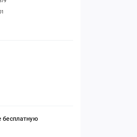
579
01
е бесплатную