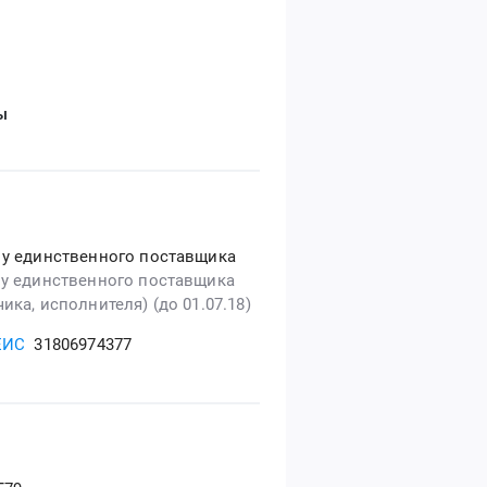
ы
 у единственного поставщика
 у единственного поставщика
ика, исполнителя) (до 01.07.18)
ЕИС
31806974377