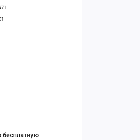
971
01
е бесплатную