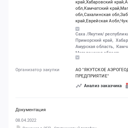
край,Хабаровский край,
обл,Камчатский край,Ма
обл,Сахалинская обл,За
край,Еврейская Аобл,Чу
АО,Респ. Бурятия
,
Саха /Якутия/ республик
Приморский край,
Хабар
Амурская область,
Камч
Магаданская область,
Сахалинская область,
Забайкальский край,
Организатор закупки
АО "ЯКУТСКОЕ АЭРОГЕ
Еврейская автономная о
ПРЕДПРИЯТИЕ"
Чукотский автономный о
Бурятия республика
Анализ заказчика
Документация
08.04.2022