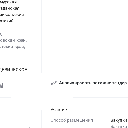
Амурская
гаданская
байкальский
котский
а,
овский край,
атский край,
ОДЕЗИЧЕСКОЕ
бласть,
круг,
Анализировать похожие тендер
Участие
Способ размещения
Закупки
Закупка