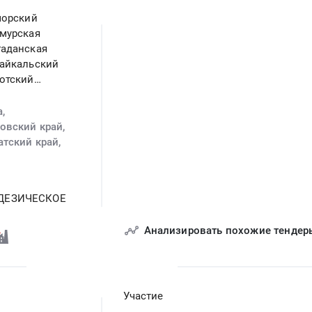
морский
Амурская
гаданская
байкальский
котский
а,
овский край,
атский край,
ОДЕЗИЧЕСКОЕ
бласть,
круг,
Анализировать похожие тендер
Участие