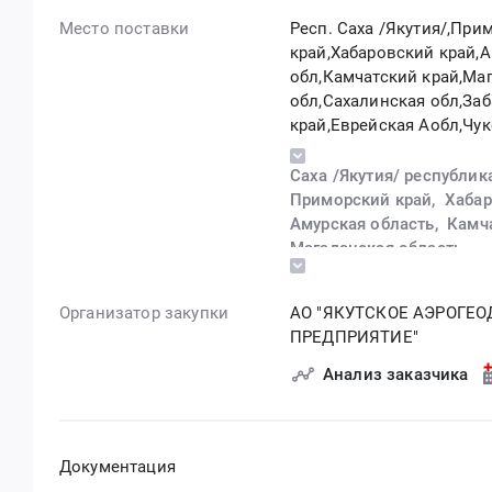
Место поставки
Респ. Саха /Якутия/,При
край,Хабаровский край,
обл,Камчатский край,Ма
обл,Сахалинская обл,За
край,Еврейская Аобл,Чу
АО,Респ. Бурятия
,
Саха /Якутия/ республик
Приморский край,
Хабар
Амурская область,
Камч
Магаданская область,
Сахалинская область,
Забайкальский край,
Организатор закупки
АО "ЯКУТСКОЕ АЭРОГЕ
Еврейская автономная о
ПРЕДПРИЯТИЕ"
Чукотский автономный о
Бурятия республика
Анализ заказчика
Документация