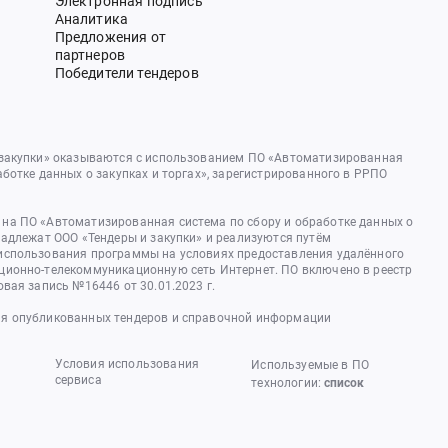
Электронная подпись
Аналитика
Предложения от
партнеров
Победители тендеров
 закупки» оказываются с использованием ПО «Автоматизированная
аботке данных о закупках и торгах», зарегистрированного в РРПО
на ПО «Автоматизированная система по сбору и обработке данных о
надлежат ООО «Тендеры и закупки» и реализуются путём
использования программы на условиях предоставления удалённого
ционно-телекоммуникационную сеть Интернет. ПО включено в реестр
овая запись №16446 от 30.01.2023 г.
я опубликованных тендеров и справочной информации
Условия использования
Используемые в ПО
сервиса
технологии:
список