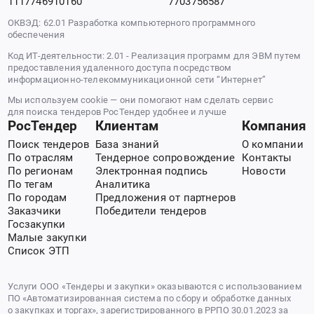
1117746910160
7703756587
ОКВЭД: 62.01 Разработка компьютерного программного
обеспечения
Код ИТ-деятельности: 2.01 - Реализация программ для ЭВМ путем
предоставления удаленного доступа посредством
информационно-телекоммуникационной сети “Интернет”
Мы используем cookie — они помогают нам сделать сервис
для поиска тендеров РосТендер удобнее и лучше
РосТендер
Клиентам
Компания
Поиск тендеров
База знаний
О компании
По отраслям
Тендерное сопровождение
Контакты
По регионам
Электронная подпись
Новости
По тегам
Аналитика
По городам
Предложения от партнеров
Заказчики
Победители тендеров
Госзакупки
Малые закупки
Список ЭТП
Услуги ООО «Тендеры и закупки» оказываются с использованием
ПО «Автоматизированная система по сбору и обработке данных
о закупках и торгах», зарегистрированного в РРПО 30.01.2023 за