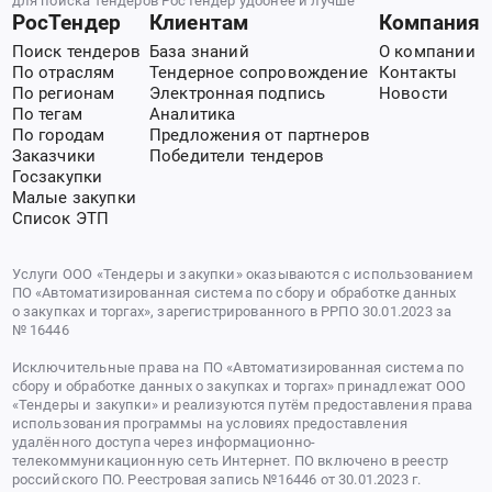
для поиска тендеров РосТендер удобнее и лучше
РосТендер
Клиентам
Компания
Поиск тендеров
База знаний
О компании
По отраслям
Тендерное сопровождение
Контакты
По регионам
Электронная подпись
Новости
По тегам
Аналитика
По городам
Предложения от партнеров
Заказчики
Победители тендеров
Госзакупки
Малые закупки
Список ЭТП
Услуги ООО «Тендеры и закупки» оказываются с использованием
ПО «Автоматизированная система по сбору и обработке данных
о закупках и торгах», зарегистрированного в РРПО 30.01.2023 за
№ 16446
Исключительные права на ПО «Автоматизированная система по
сбору и обработке данных о закупках и торгах» принадлежат ООО
«Тендеры и закупки» и реализуются путём предоставления права
использования программы на условиях предоставления
удалённого доступа через информационно-
телекоммуникационную сеть Интернет. ПО включено в реестр
российского ПО. Реестровая запись №16446 от 30.01.2023 г.