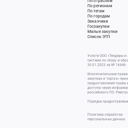
По отраслям
По регионам
По тегам
По городам
Заказчики
Госзакупки
Малые закупки
Список ЭТП
Услуги ООО «Тендеры и
система по сбору и обр
30.01.2023 за № 16446
Исключительные права 
закупках и торгах» при
предоставления права 
доступа через информа
российского ПО. Реестр
Порядок предоставлени
Политика обработки
персональных данных