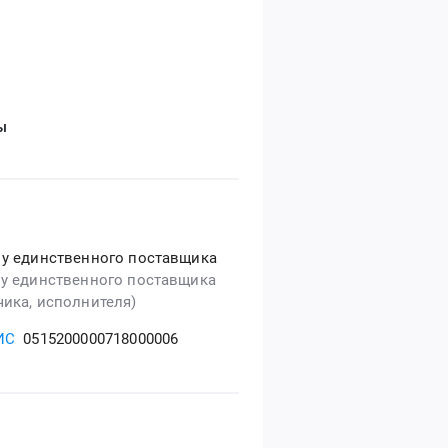
ы
 у единственного поставщика
 у единственного поставщика
чика, исполнителя)
ИС
0515200000718000006