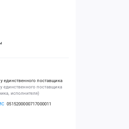
ы
 у единственного поставщика
 у единственного поставщика
чика, исполнителя)
ИС
0515200000717000011