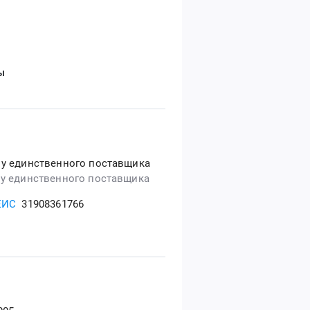
ы
 у единственного поставщика
 у единственного поставщика
ЕИС
31908361766