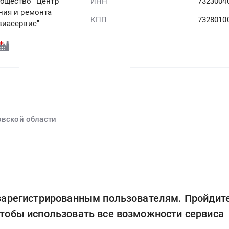
бщество "Центр
ИНН
7323004
ния и ремонта
КПП
7328010
виасервис"
овской области
 зарегистрированным пользователям. Пройдит
чтобы использовать все возможности сервиса