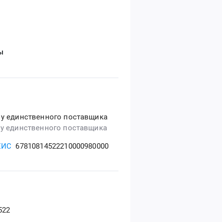
ы
 у единственного поставщика
 у единственного поставщика
ЕИС
67810814522210000980000
522